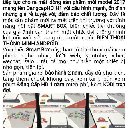
tiếp tục cho ra mắt dòng sản phẩm mới model 2017
mang tên DangcapHD H1 với cấu hình mạnh, ổn định
Đây là
nhưng giá rẻ tuyệt vời, đảm bảo chất lượng.
một sản phẩm mới ra mắt trên thị trường với tính
năng nổi bật
, biến chiếc tivi thường
SMART BOX
của gia đình bạn thành một chiếc tivi thông minh
kết nối wifi sử dụng như một chiếc
ĐIỆN THOẠI
THÔNG MINH ANDROID.
Với chiếc
này, bạn có thể thoải mái xem
Smart Box
phim, nghe nhạc, lướt web, youtube, viber,
wechat, zalo... tất cả mọi thứ trên một thiết bị
nhỏ gọn, tiện lợi.
Sản phẩm giá rẻ,
, đầy đủ phụ kiện,
bảo hành 2 năm
tặng thêm chuột không dây, kèm tài khoản xem
phim
miễn phí, kèm
Đẳng Cấp HD 1 năm
KODI trọn
đời.