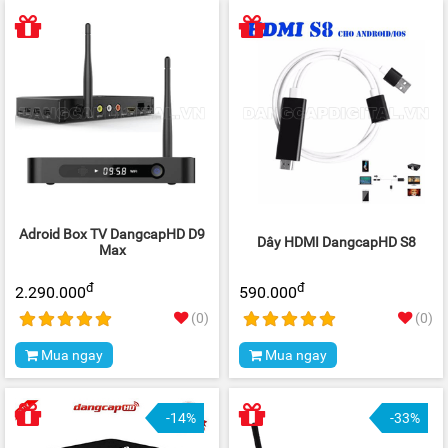
Adroid Box TV DangcapHD D9
Dây HDMI DangcapHD S8
Max
đ
đ
2.290.000
590.000
(0)
(0)
Mua ngay
Mua ngay
-14%
-33%