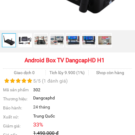
Android Box TV DangcapHD H1
Giao dịch 0
Tích lũy
9.900
(1%)
Shop còn hàng
5
/5 (
1
đánh giá)
Mã sản phẩm
302
Dangcaphd
Thương hiệu:
24 tháng
Bảo hành:
Trung Quốc
Xuất xứ:
33
%
Giảm giá:
1.490.000
đ