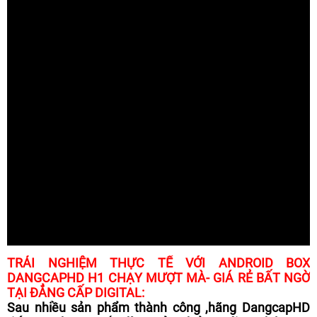
TRẢI NGHIỆM THỰC TẾ VỚI ANDROID BOX
DANGCAPHD H1 CHẠY MƯỢT MÀ- GIÁ RẺ BẤT NGỜ
TẠI ĐẲNG CẤP DIGITAL:
Sau nhiều sản phẩm thành công ,hãng DangcapHD