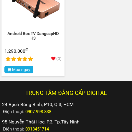
Android Box TV DangcapHD
H3
đ
1.290.000
(0)
Mua ngay
TRUNG TÂM ĐẲNG CẤP DIGITAL
24 Rạch Bùng Binh, P10, Q.3, HCM
Điện thoại:
0907.998.838
95 Nguyễn Thái Học, P.3, Tp.Tây Ninh
Điện thoại:
0918451714