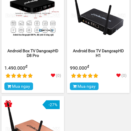
Android Box TV DangcapHD
Android Box TV DangcapHD
D8 Pro
H1
đ
đ
1.490.000
990.000
(0)
(0)
Mua ngay
Mua ngay
-27%