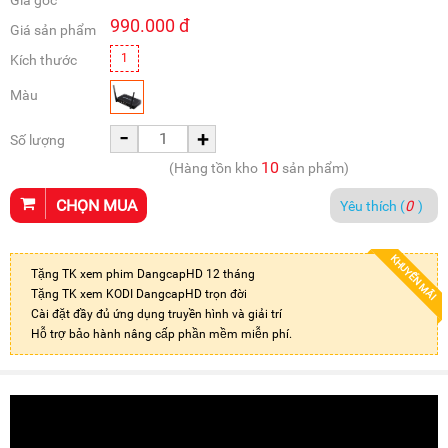
Giá gốc
990.000
đ
Giá sản phẩm
1
Kích thước
Màu
-
+
Số lượng
10
(Hàng tồn kho
sản phẩm)
CHỌN MUA
Yêu thích (
0
)
KHUYẾN MÃI
Tặng TK xem phim DangcapHD 12 tháng
Tặng TK xem KODI DangcapHD trọn đời
Cài đặt đầy đủ ứng dụng truyền hình và giải trí
Hỗ trợ bảo hành nâng cấp phần mềm miễn phí.