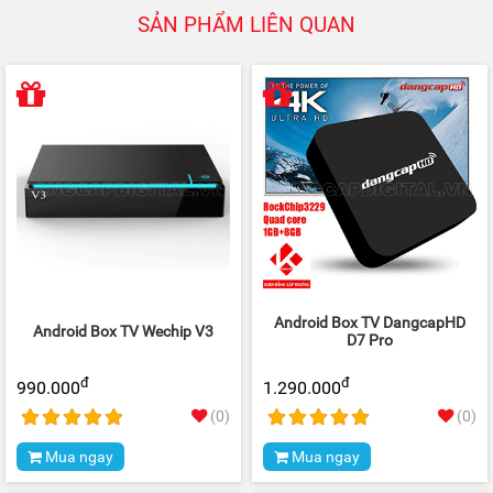
SẢN PHẨM LIÊN QUAN
Android Box TV DangcapHD
Android Box TV Wechip V3
D7 Pro
đ
đ
990.000
1.290.000
(0)
(0)
Mua ngay
Mua ngay