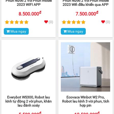
Phun Nước 2 Vòi Phun model
Phun Nước 2 Vòi Phun model
2023 WIFI APP
2023 Wifi điều khiển qua APP
đ
đ
8.500.000
7.500.000
(0)
(0)
Mua ngay
Mua ngay
Everybot WS300, Robot lau
Ecovacs Winbot W2 Pro,
kính tự động 2 vòi phun, khăn
Robot lau kính 3 vòi phun, tích
lau đánh xoáy
hợp pin
đ
đ