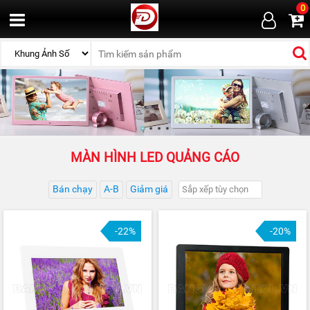
0
MÀN HÌNH LED QUẢNG CÁO
Bán chạy
A-B
Giảm giá
-22%
-20%