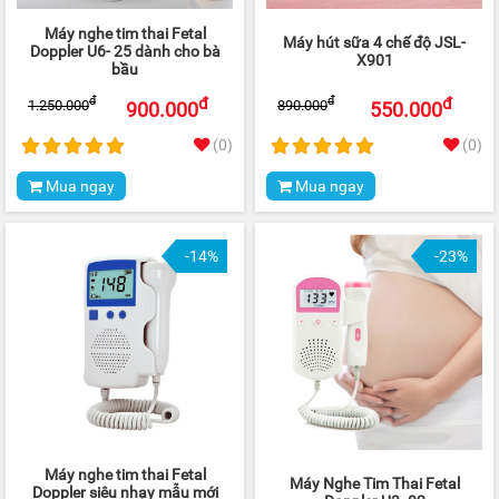
Máy nghe tim thai Fetal
Máy hút sữa 4 chế độ JSL-
Doppler U6- 25 dành cho bà
X901
bầu
đ
đ
đ
đ
1.250.000
890.000
900.000
550.000
(0)
(0)
Mua ngay
Mua ngay
-14%
-23%
Máy nghe tim thai Fetal
Máy Nghe Tim Thai Fetal
Doppler siêu nhạy mẫu mới