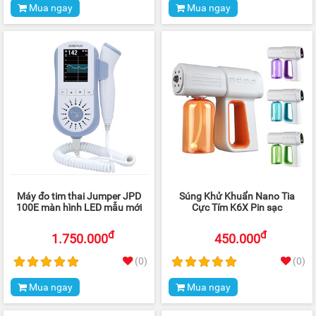
Mua ngay
Mua ngay
Máy đo tim thai Jumper JPD
Súng Khử Khuẩn Nano Tia
100E màn hình LED mẫu mới
Cực Tím K6X Pin sạc
đ
đ
1.750.000
450.000
(0)
(0)
Mua ngay
Mua ngay