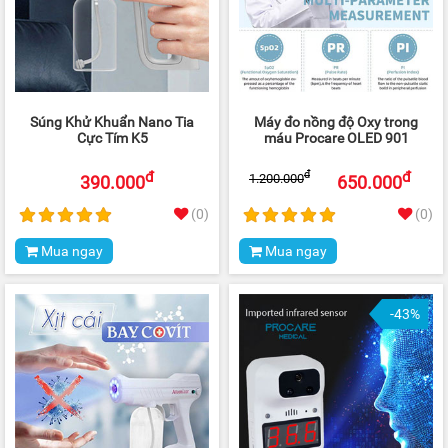
Súng Khử Khuẩn Nano Tia
Máy đo nồng độ Oxy trong
Cực Tím K5
máu Procare OLED 901
đ
đ
đ
1.200.000
390.000
650.000
(0)
(0)
Mua ngay
Mua ngay
-43%