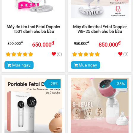
Máy đo tim thai Fetal Doppler
Máy đo tim thai Fetal Doppler
T501 dành cho bà bầu
W8- 25 dành cho bà bầu
đ
đ
đ
đ
890.000
950.000
650.000
850.000
(0)
(0)
Mua ngay
Mua ngay
-28%
-38%