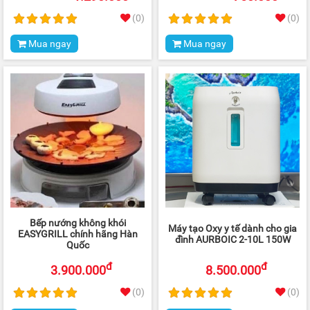
(0)
(0)
Mua ngay
Mua ngay
Bếp nướng không khói
Máy tạo Oxy y tế dành cho gia
EASYGRILL chính hãng Hàn
đình AURBOIC 2-10L 150W
Quốc
đ
đ
3.900.000
8.500.000
(0)
(0)