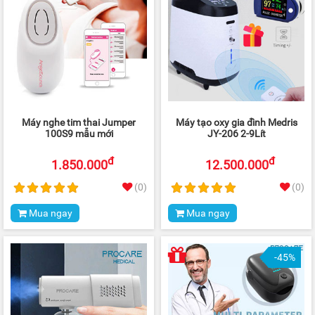
Máy nghe tim thai Jumper
Máy tạo oxy gia đình Medris
100S9 mẫu mới
JY-206 2-9Lít
đ
đ
1.850.000
12.500.000
(0)
(0)
Mua ngay
Mua ngay
-45%