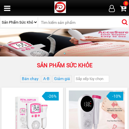
0
SẢN PHẨM SỨC KHỎE
Bán chạy
A-B
Giảm giá
-26%
-10%