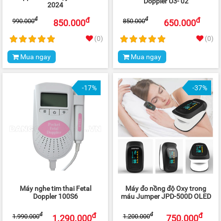
Doppler U3- 02
2024
đ
đ
đ
đ
990.000
850.000
850.000
650.000
(0)
(0)
Mua ngay
Mua ngay
-17%
-37%
Máy nghe tim thai Fetal
Máy đo nồng độ Oxy trong
Doppler 100S6
máu Jumper JPD-500D OLED
đ
đ
đ
đ
1.990.000
1.200.000
1.290.000
750.000