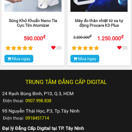
Súng Khử Khuẩn Nano Tia
Máy đo thân nhiệt từ xa tự
Cực Tím Atomizer
động Procare K3 Plus
đ
đ
đ
2.200.000
590.000
1.250.000
(0)
(0)
Mua ngay
Mua ngay
TRUNG TÂM ĐẲNG CẤP DIGITAL
24 Rạch Bùng Binh, P10, Q.3, HCM
Điện thoại:
0907.998.838
95 Nguyễn Thái Học, P.3, Tp.Tây Ninh
Điện thoại:
0918451714
Đại lý Đẳng Cấp Digital tại TP. Tây Ninh