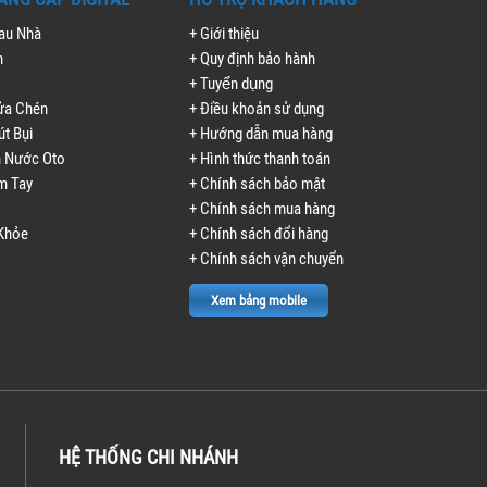
Lau Nhà
+ Giới thiệu
h
+ Quy định bảo hành
+ Tuyển dụng
ửa Chén
+ Điều khoản sử dụng
út Bụi
+ Hướng dẫn mua hàng
n Nước Oto
+ Hình thức thanh toán
m Tay
+ Chính sách bảo mật
+ Chính sách mua hàng
Khỏe
+ Chính sách đổi hàng
+ Chính sách vận chuyển
Xem bảng mobile
HỆ THỐNG CHI NHÁNH