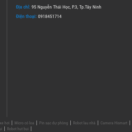
Địa chỉ:
95 Nguyễn Thái Học, P.3, Tp.Tây Ninh
Điện thoại:
0918451714
xe hơi
Micro có loa
Pin sạc dự phòng
Robot lau nhà
Camera Hismart
ụi
Robot hut bui