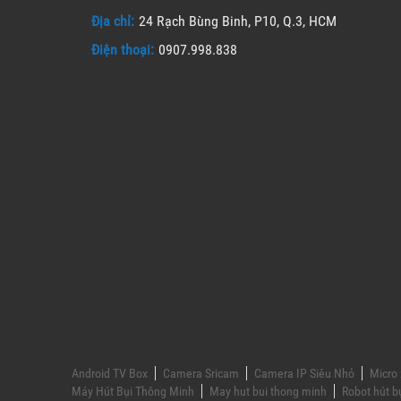
Địa chỉ:
24 Rạch Bùng Binh, P10, Q.3, HCM
Điện thoại:
0907.998.838
Android TV Box
Camera Sricam
Camera IP Siêu Nhỏ
Micro 
Máy Hút Bụi Thông Minh
May hut bui thong minh
Robot hút b