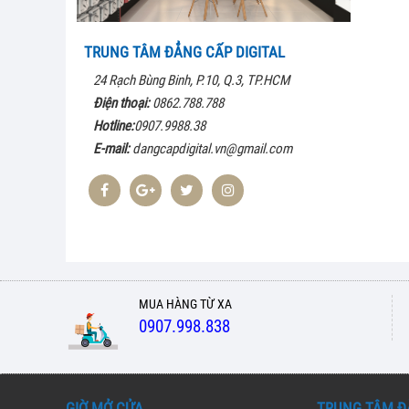
TRUNG TÂM ĐẲNG CẤP DIGITAL
24 Rạch Bùng Binh, P.10, Q.3, TP.HCM
Điện thoại:
0862.788.788
Hotline:
0907.9988.38
E-mail:
dangcapdigital.vn@gmail.com
MUA HÀNG TỪ XA
0907.998.838
GIỜ MỞ CỬA
TRUNG TÂM Đ