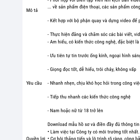
... về sản phẩm điện thoại, các sản phẩm côn
Mô tả
- Kết hợp với bộ phận quay và dựng video để
- Thực hiện đăng và chăm sóc các bài viết, vi
- Am hiểu, có kiến thức công nghệ, đặc biệt là
- Ưu tiên tự tin trước ống kính, ngoại hình sán
- Giọng đọc tốt, dễ hiểu, trôi chảy, không vấp
Yêu cầu
- Nhanh nhẹn, chịu khó học hỏi trong công việ
- Tiếp thu nhanh các kiến thức công nghệ
- Nam hoặc nữ từ 18 trở lên
Download mẫu hồ sơ và điền đầy đủ thông ti
• Làm việc tại Công ty có môi trường tốt nhất.
Quyền lợi
• Cơ hội thăng tiến và lộ trình rõ ràng, công b