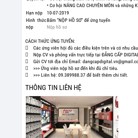
• Cơ hội NÂNG CAO CHUYÊN MÔN và những KỸ 
Hạn nộp
10-07-2019
Hình thức
Bấm "NỘP HỒ SƠ" để ứng tuyển
nộp
Nộp hồ sơ
CÁCH THỨC ỨNG TUYỂN:
 Các ứng viên hội đủ các điều kiện trên và có nhu cầu
 Nộp CV và phỏng vấn trực tiếp tại ĐẲNG CẤP DIGITAL
 Gửi CV tới địa chỉ Email: dangcapdigital.vn@gmail.
 >>> Ứng viên nộp hồ sơ đến khi đủ chỉ tiêu.
 >>> Liên hệ: 09.389988.37 để biết thêm chi tiết.
THÔNG TIN LIÊN HỆ