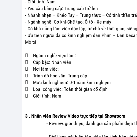
- Giới tính: Nam
- Yêu cầu bằng cấp: Trung cấp trở lên
- Nhanh nhẹn – Khéo Tay – Trung thực – Có tinh thần tr
- Ngành nghề: Cơ khí-Chế tạo; Ô tô - Xe máy
- Có khả năng làm việc độc lập, tự chủ về thời gian, siên
- Ưu tiên người đã có kinh nghiệm dán Phim – Dán Decan,
Mô tả
 Ngành nghề việc làm:
 Cấp bậc: Nhân viên
 Nơi làm việc:
 Trình độ học vấn: Trung cấp
 Mức kinh nghiệm: 0-1 năm kinh nghiệm
 Loại công việc: Toàn thời gian cố định
 Giới tính: Nam
3 . Nhân viên Review Video trực tiếp tại Showroom
- Review, giới thiệu, đánh giá sản phẩm điện
- Phối hợp với biên tập viên lên kịch bản vid