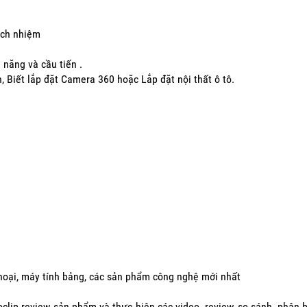
ách nhiệm
g năng và cầu tiến .
 Biết lắp đặt Camera 360 hoặc Lắp đặt nội thất ô tô.
 thoại, máy tính bảng, các sản phẩm công nghệ mới nhất
eoclip review sản phẩm và thực hiện các video, review, so sánh, phân 