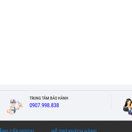
TRUNG TÂM BẢO HÀNH
0907.998.838
ẲNG CẤP DIGITAL
HỖ TRỢ KHÁCH HÀNG