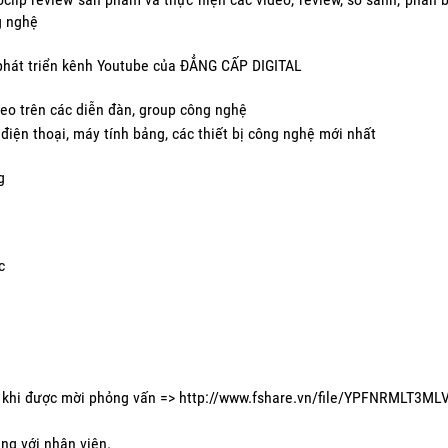
g nghệ
 phát triển kênh Youtube của ĐẲNG CẤP DIGITAL
deo trên các diễn đàn, group công nghệ
 điện thoại, máy tính bảng, các thiết bị công nghệ mới nhất
g
c
n khi được mời phỏng vấn => http://www.fshare.vn/file/YPFNRMLT3ML
ằng với nhân viên.