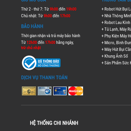
Thứ 2 - thứ 7: Từ
đến
+ Robot Hút Bụi 
9h00
19h00
Chủ nhật: Từ
đến
+ Nhà Thông Min
9h00
17h00
+ Robot Lau Kính
BẢO HÀNH
+ Tủ Lạnh, Máy R
Thời gian nhận và trả máy bảo hành
+ Phụ Kiện Máy H
Từ
đến
hằng ngày,
12h00
17h00
+ Micro, Bình Đu
trừ chủ nhật
+ Máy Hút Bụi Cầ
+ Khung Ảnh Số
+ Sản Phẩm Sức 
DỊCH VỤ THANH TOÁN
HỆ THỐNG CHI NHÁNH