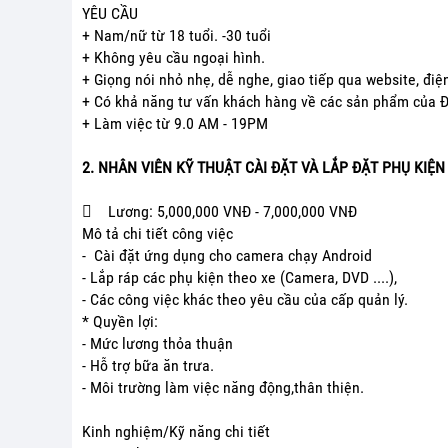
YÊU CẦU
+ Nam/nữ từ 18 tuổi. -30 tuổi
+ Không yêu cầu ngoại hình.
+ Giọng nói nhỏ nhẹ, dễ nghe, giao tiếp qua website, điện
+ Có khả năng tư vấn khách hàng về các sản phẩm của 
+ Làm việc từ 9.0 AM - 19PM
2. NHÂN VIÊN KỸ THUẬT CÀI ĐẶT VÀ LẮP ĐẶT PHỤ KIỆN
 Lương: 5,000,000 VNĐ - 7,000,000 VNĐ
Mô tả chi tiết công việc
- Cài đặt ứng dụng cho camera chạy Android
- Lắp ráp các phụ kiện theo xe (Camera, DVD ....),
- Các công việc khác theo yêu cầu của cấp quản lý.
* Quyền lợi:
- Mức lương thỏa thuận
- Hỗ trợ bữa ăn trưa.
- Môi trường làm việc năng động,thân thiện.
Kinh nghiệm/Kỹ năng chi tiết