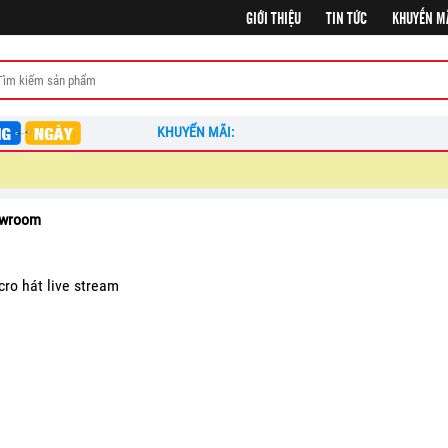
GIỚI THIỆU
TIN TỨC
KHUYẾN M
KHUYẾN MÃI:
howroom
cro hát live stream