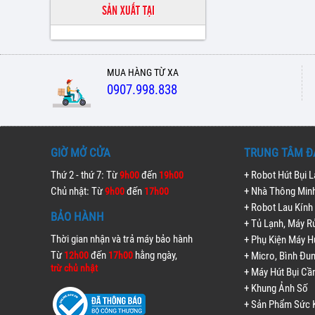
SẢN XUẤT TẠI
MUA HÀNG TỪ XA
0907.998.838
GIỜ MỞ CỬA
TRUNG TÂM Đ
Thứ 2 - thứ 7: Từ
đến
+ Robot Hút Bụi 
9h00
19h00
Chủ nhật: Từ
đến
+ Nhà Thông Min
9h00
17h00
+ Robot Lau Kính
BẢO HÀNH
+ Tủ Lạnh, Máy R
Thời gian nhận và trả máy bảo hành
+ Phụ Kiện Máy H
Từ
đến
hằng ngày,
12h00
17h00
+ Micro, Bình Đu
trừ chủ nhật
+ Máy Hút Bụi Cầ
+ Khung Ảnh Số
+ Sản Phẩm Sức 