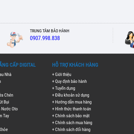
TRUNG TÂM BẢO HÀNH
0907.998.838
ẲNG CẤP DIGITAL
HỖ TRỢ KHÁCH HÀNG
Lau Nhà
+ Giới thiệu
h
+ Quy định bảo hành
+ Tuyển dụng
ửa Chén
+ Điều khoản sử dụng
út Bụi
+ Hướng dẫn mua hàng
n Nước Oto
+ Hình thức thanh toán
m Tay
+ Chính sách bảo mật
+ Chính sách mua hàng
Khỏe
+ Chính sách đổi hàng