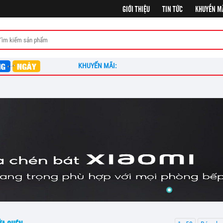
GIỚI THIỆU
TIN TỨC
KHUYẾN M
KHUYẾN MÃI: