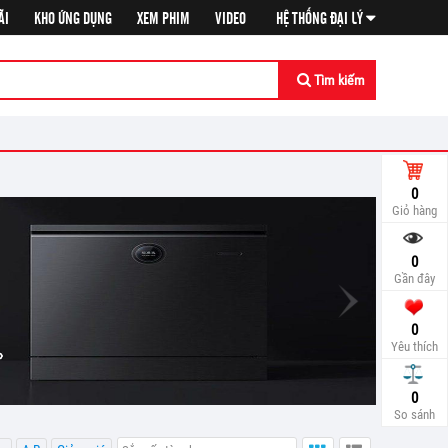
ÃI
KHO ỨNG DỤNG
XEM PHIM
VIDEO
HỆ THỐNG ĐẠI LÝ
Tìm kiếm
0
Giỏ hàng
0
Gần đây
0
Yêu thích
So sá
0
So sánh