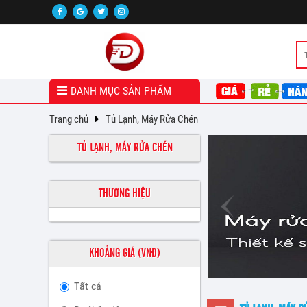
DANH MỤC SẢN PHẨM
Trang chủ
Tủ Lạnh, Máy Rửa Chén
TỦ LẠNH, MÁY RỬA CHÉN
THƯƠNG HIỆU
KHOẢNG GIÁ (VNĐ)
Tất cả