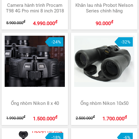
Camera hành trình Procam
Khăn lau nhà Probot Nelson
T98 4G Pro mini 8 inch 2018
Series chính hãng
đ
đ
đ
5.900.000
4.990.000
90.000
-24%
-32%
Ống nhòm Nikon 8 x 40
Ống nhòm Nikon 10x50
đ
đ
đ
đ
1.990.000
2.500.000
1.500.000
1.700.000
-18%
-6%