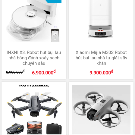
INXNI X3, Robot hút bụi lau
Xiaomi Mijia M30S Robot
nhà bông đánh xoáy sạch
hút bụi lau nhà tự giặt sấy
chuyên sâu
khăn
đ
đ
đ
8.900.000
6.900.000
9.900.000