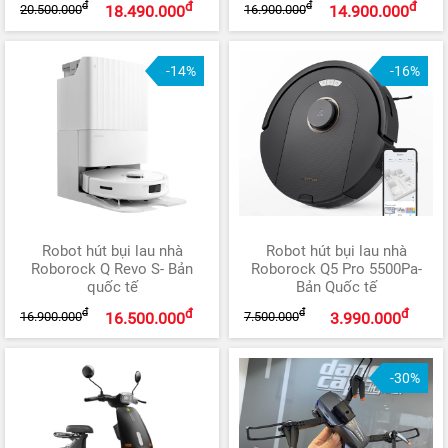
đ
đ
đ
đ
20.500.000
16.900.000
18.490.000
14.900.000
-14%
-16%
Robot hút bụi lau nhà
Robot hút bụi lau nhà
Roborock Q Revo S- Bản
Roborock Q5 Pro 5500Pa-
quốc tế
Bản Quốc tế
đ
đ
đ
đ
16.900.000
7.500.000
16.500.000
3.990.000
-30%