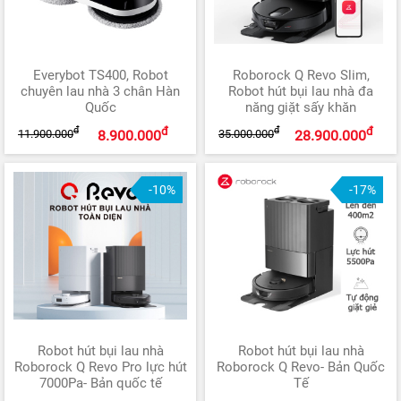
Everybot TS400, Robot
Roborock Q Revo Slim,
chuyên lau nhà 3 chân Hàn
Robot hút bụi lau nhà đa
Quốc
năng giặt sấy khăn
đ
đ
đ
đ
11.900.000
35.000.000
8.900.000
28.900.000
-10%
-17%
Robot hút bụi lau nhà
Robot hút bụi lau nhà
Roborock Q Revo Pro lực hút
Roborock Q Revo- Bản Quốc
7000Pa- Bản quốc tế
Tế