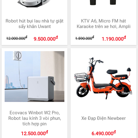
Robot hút bụi lau nhà tự giặt
KTV A6, Micro FM hát
sấy khăn Uwant
Karaoke trên xe hơi, Ampli
đ
đ
đ
đ
12.000.000
1.590.000
9.500.000
1.190.000
Ecovacs Winbot W2 Pro,
Robot lau kính 3 vòi phun,
Xe Đạp Điện Newbeer
tích hợp pin
đ
đ
12.500.000
6.490.000