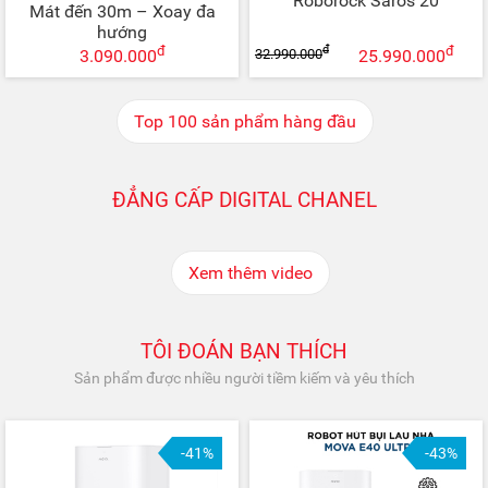
Roborock Saros 20
Mát đến 30m – Xoay đa
hướng
đ
đ
đ
32.990.000
3.090.000
25.990.000
ĐẲNG CẤP DIGITAL CHANEL
TÔI ĐOÁN BẠN THÍCH
Sản phẩm được nhiều người tiềm kiếm và yêu thích
-41%
-43%