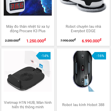
Máy đo thân nhiệt từ xa tự
Robot chuyên lau nhà
động Procare K3 Plus
Everybot EDGE
đ
đ
đ
đ
2.200.000
7.990.000
1.250.000
6.990.000
-14%
-16%
Vietmap H1N HUB, Màn hình
Robot lau kính Hobot 388
hiển thị thông minh