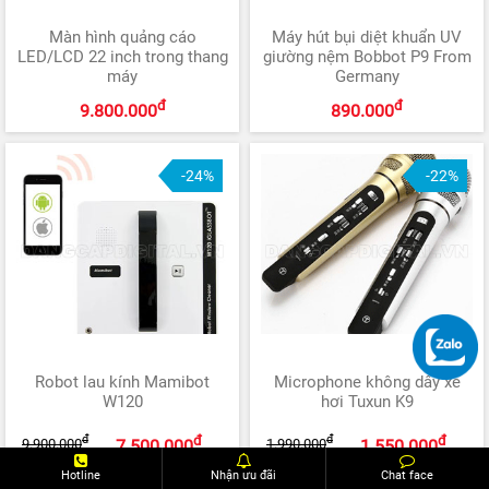
Màn hình quảng cáo
Máy hút bụi diệt khuẩn UV
LED/LCD 22 inch trong thang
giường nệm Bobbot P9 From
máy
Germany
đ
đ
9.800.000
890.000
-24%
-22%
Robot lau kính Mamibot
Microphone không dây xe
W120
hơi Tuxun K9
đ
đ
đ
đ
9.900.000
1.990.000
7.500.000
1.550.000
Hotline
Nhận ưu đãi
Chat face