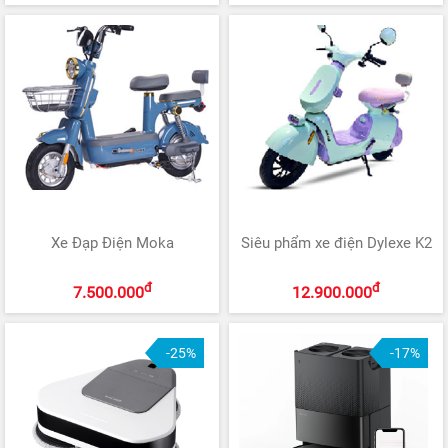
Xe Đạp Điện Moka
Siêu phẩm xe điện Dylexe K2
đ
đ
7.500.000
12.900.000
-25%
-17%