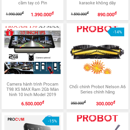
cầm tay có Pin
karaoke không dây
đ
đ
đ
đ
1.990.000
1.590.000
1.390.000
890.000
-14%
Camera hành trình Procam
Chổi chính Probot Nelson A6
T98 XS MAX Ram 2Gb Màn
Series chính hãng
hình 10 Inch Model 2019
đ
đ
đ
350.000
6.500.000
300.000
-15%