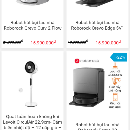
Robot hút bụi lau nhà
Robot hút bụi lau nhà
Roborock Qrevo Curv 2 Flow
Roborock Qrevo Edge 5V1
đ
đ
đ
đ
21.990.000
19.990.000
15.990.000
15.990.000
-22%
Quạt tuần hoàn không khí
Levoit CirculAir 22.9cm- Cảm
Robot hút bụi lau nhà
biến nhiệt độ – 12 cấp gió –