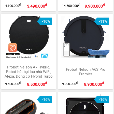
đ
đ
đ
đ
4.100.000
14.500.000
3.490.000
9.900.000
-10%
-11%
Probot Nelson A7 Hybrid,
Probot Nelson A6S Pro
Robot hút bụi lau nhà WiFi,
Premier
Alexa, Động cơ Hybrid Turbo
đ
đ
đ
đ
9.500.000
9.900.000
8.500.000
8.900.000
-16%
-16%