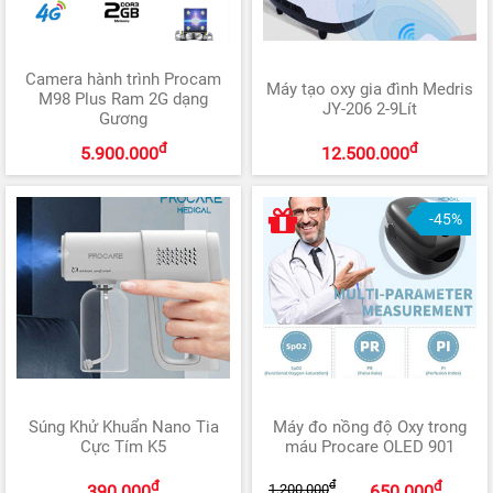
Camera hành trình Procam
Máy tạo oxy gia đình Medris
M98 Plus Ram 2G dạng
JY-206 2-9Lít
Gương
đ
đ
5.900.000
12.500.000
-45%
Súng Khử Khuẩn Nano Tia
Máy đo nồng độ Oxy trong
Cực Tím K5
máu Procare OLED 901
đ
đ
đ
1.200.000
390.000
650.000