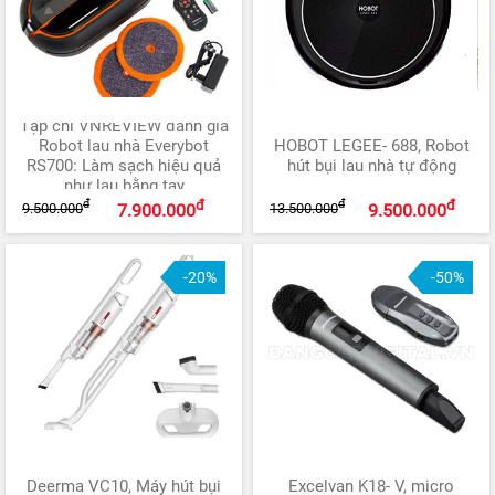
Tạp chí VNREVIEW đánh giá
Robot lau nhà Everybot
HOBOT LEGEE- 688, Robot
RS700: Làm sạch hiệu quả
hút bụi lau nhà tự động
như lau bằng tay
đ
đ
đ
đ
9.500.000
13.500.000
7.900.000
9.500.000
-20%
-50%
Deerma VC10, Máy hút bụi
Excelvan K18- V, micro