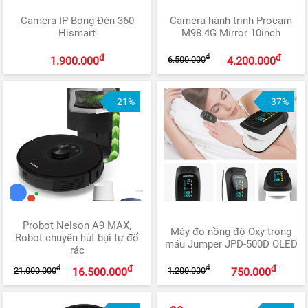
Camera IP Bóng Đèn 360
Camera hành trình Procam
Hismart
M98 4G Mirror 10inch
đ
đ
đ
6.500.000
1.900.000
4.200.000
-21%
-37%
Probot Nelson A9 MAX,
Máy đo nồng độ Oxy trong
Robot chuyên hút bụi tự đổ
máu Jumper JPD-500D OLED
rác
đ
đ
đ
đ
21.000.000
1.200.000
16.500.000
750.000