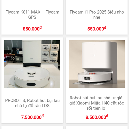
Flycam K811 MAX – Flycam
Flycam i1 Pro 2025 Siêu nhỏ
GPS
nhẹ
đ
đ
850.000
550.000
Robot hút bụi lau nhà tự giặt
PROBOT S, Robot hút bụi lau
giẻ Xiaomi Mijia H40 cắt tóc
nhà tự đổ rác LDS
rối tiện lợi
đ
đ
7.500.000
8.500.000