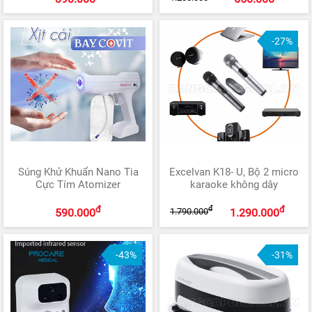
-27%
Súng Khử Khuẩn Nano Tia
Excelvan K18- U, Bộ 2 micro
Cực Tím Atomizer
karaoke không dây
đ
đ
đ
1.790.000
590.000
1.290.000
-43%
-31%