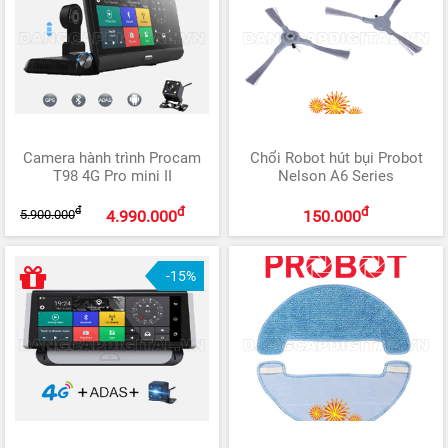
Camera hành trình Procam
Chổi Robot hút bụi Probot
T98 4G Pro mini II
Nelson A6 Series
đ
đ
đ
5.900.000
4.990.000
150.000
-15%