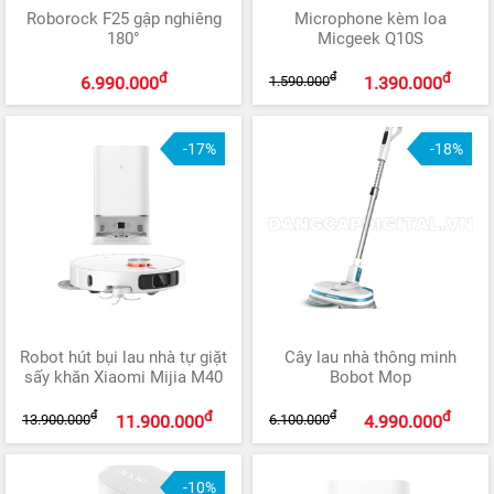
Roborock F25 gập nghiêng
Microphone kèm loa
180°
Micgeek Q10S
đ
đ
đ
1.590.000
6.990.000
1.390.000
-17%
-18%
Robot hút bụi lau nhà tự giặt
Cây lau nhà thông minh
sấy khăn Xiaomi Mijia M40
Bobot Mop
đ
đ
đ
đ
13.900.000
6.100.000
11.900.000
4.990.000
-10%