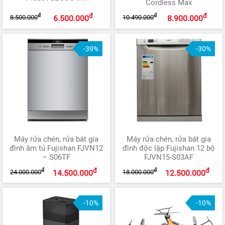
Cordless Max
đ
đ
đ
đ
8.500.000
10.490.000
6.500.000
8.900.000
-39%
-30%
Máy rửa chén, rửa bát gia
Máy rửa chén, rửa bát gia
đình âm tủ Fujishan FJVN12
đình độc lập Fujishan 12 bộ
– S06TF
FJVN15-S03AF
đ
đ
đ
đ
24.000.000
18.000.000
14.500.000
12.500.000
-10%
-10%