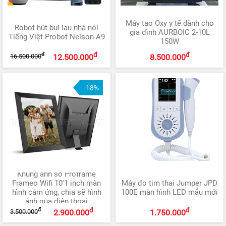
Máy tạo Oxy y tế dành cho
Robot hút bụi lau nhà nói
gia đình AURBOIC 2-10L
Tiếng Việt Probot Nelson A9
150W
đ
đ
đ
16.500.000
12.500.000
8.500.000
-18%
Khung ảnh số Proframe
Frameo Wifi 10'1 inch màn
Máy đo tim thai Jumper JPD
hình cảm ứng, chia sẽ hình
100E màn hình LED mẫu mới
ảnh qua điện thoại
đ
đ
đ
3.500.000
2.900.000
1.750.000