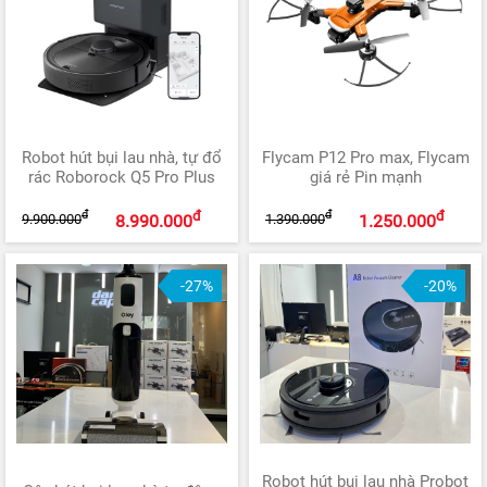
Robot hút bụi lau nhà, tự đổ
Flycam P12 Pro max, Flycam
rác Roborock Q5 Pro Plus
giá rẻ Pin mạnh
đ
đ
đ
đ
9.900.000
1.390.000
8.990.000
1.250.000
-27%
-20%
Robot hút bụi lau nhà Probot