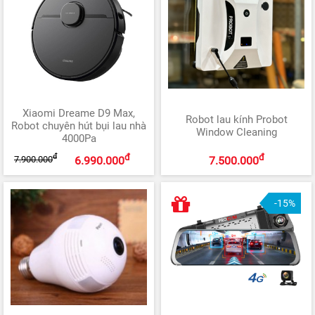
Xiaomi Dreame D9 Max,
Robot lau kính Probot
Robot chuyên hút bụi lau nhà
Window Cleaning
4000Pa
đ
đ
đ
7.900.000
6.990.000
7.500.000
-15%