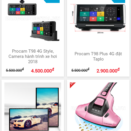
Procam T98 4G Style,
Procam T98 Plus 4G đặt
Camera hành trình xe hơi
Taplo
2018
đ
đ
đ
đ
5.500.000
5.500.000
4.500.000
2.900.000