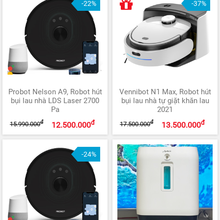
-22%
-37%
Probot Nelson A9, Robot hút
Vennibot N1 Max, Robot hút
bụi lau nhà LDS Laser 2700
bụi lau nhà tự giặt khăn lau
Pa
2021
đ
đ
đ
đ
15.990.000
17.500.000
12.500.000
13.500.000
-24%