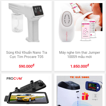
Súng Khử Khuẩn Nano Tia
Máy nghe tim thai Jumper
Cực Tím Procare T05
100S9 mẫu mới
đ
đ
590.000
1.850.000