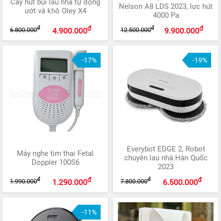
Cây hút bụi lau nhà tự động
Nelson A8 LDS 2023, lực hút
ướt và khô Oley X4
4000 Pa
đ
đ
đ
đ
6.800.000
12.500.000
4.900.000
9.900.000
-17%
-19%
Everybot EDGE 2, Robot
Máy nghe tim thai Fetal
chuyên lau nhà Hàn Quốc
Doppler 100S6
2023
đ
đ
đ
đ
1.990.000
7.800.000
1.290.000
6.500.000
-11%