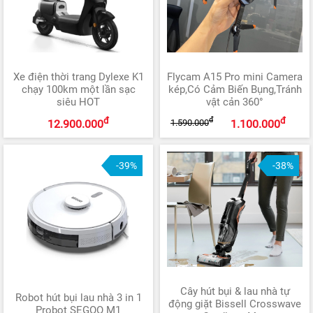
Xe điện thời trang Dylexe K1
Flycam A15 Pro mini Camera
chạy 100km một lần sạc
kép,Có Cảm Biến Bụng,Tránh
siêu HOT
vật cản 360°
đ
đ
đ
1.590.000
12.900.000
1.100.000
-39%
-38%
Cây hút bụi & lau nhà tự
Robot hút bụi lau nhà 3 in 1
động giặt Bissell Crosswave
Probot SEGOO M1