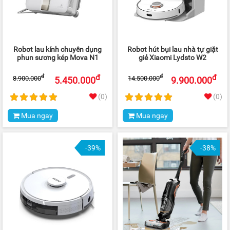
Robot lau kính chuyên dụng
Robot hút bụi lau nhà tự giặt
phun sương kép Mova N1
giẻ Xiaomi Lydsto W2
đ
đ
đ
đ
8.900.000
14.500.000
5.450.000
9.900.000
(0)
(0)
Mua ngay
Mua ngay
-39%
-38%