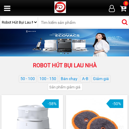
0
ROBOT HÚT BỤI LAU NHÀ
50 - 100
100 - 150
Bán chạy
A-B
Giảm giá
-58%
-50%