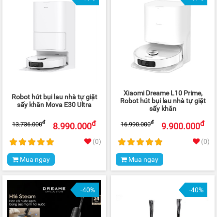
Xiaomi Dreame L10 Prime,
Robot hút bụi lau nhà tự giặt
Robot hút bụi lau nhà tự giặt
sấy khăn Mova E30 Ultra
sấy khăn
đ
đ
đ
đ
13.736.000
16.990.000
8.990.000
9.900.000
(0)
(0)
Mua ngay
Mua ngay
-40%
-40%