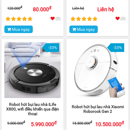
đ
đ
120.000
Liên hệ
80.000
Liên hệ
(0)
(0)
Mua ngay
Mua ngay
-33%
-33%
Robot hút bụi lau nhà iLife
Robot hút bụi lau nhà Xiaomi
X800, wifi điều khiển qua điện
Roborock Gen 2
thoại
đ
đ
đ
đ
9.000.000
15.500.000
5.990.000
10.500.000