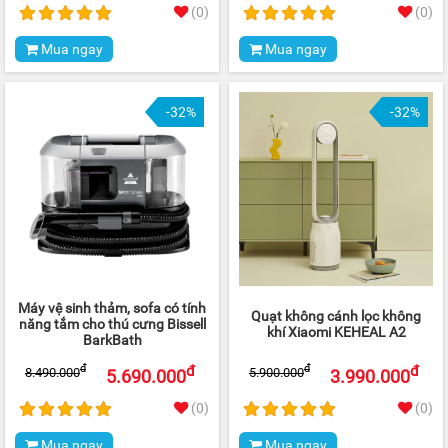
(0)
(0)
Mua ngay
Mua ngay
-32%
-32%
Máy vệ sinh thảm, sofa có tính
Quạt không cánh lọc không
năng tắm cho thú cưng Bissell
khí Xiaomi KEHEAL A2
BarkBath
đ
đ
đ
đ
8.490.000
5.900.000
5.690.000
3.990.000
(0)
(0)
Mua ngay
Mua ngay