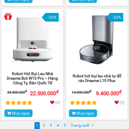
-32%
-32%
Robot Hút Bụi Lau Nhà
Robot hút bụi lau nhà tự đổ
Dreame Bot W10 Pro – Hàng
rác Dreame L10 Plus
Công Ty, Bản Quốc Tế
đ
đ
đ
đ
33.500.000
14.000.000
22.500.000
9.400.000
(0)
(0)
Mua ngay
Mua ngay
1
2
3
4
5
Trang cuối