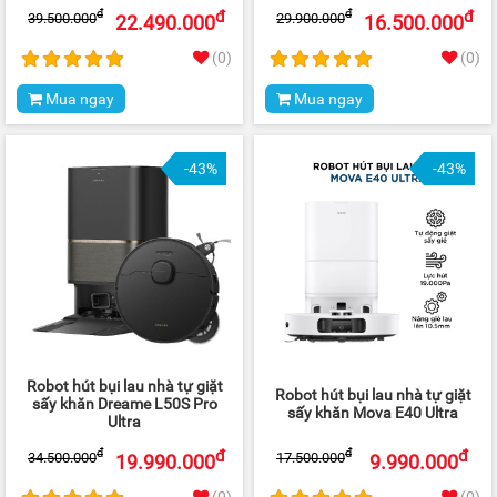
đ
đ
đ
đ
39.500.000
29.900.000
22.490.000
16.500.000
(0)
(0)
Mua ngay
Mua ngay
-43%
-43%
Robot hút bụi lau nhà tự giặt
Robot hút bụi lau nhà tự giặt
sấy khăn Dreame L50S Pro
sấy khăn Mova E40 Ultra
Ultra
đ
đ
đ
đ
34.500.000
17.500.000
19.990.000
9.990.000