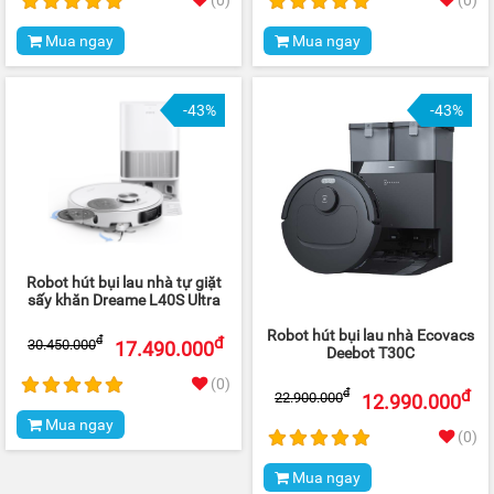
(0)
(0)
Mua ngay
Mua ngay
-43%
-43%
Robot hút bụi lau nhà tự giặt
sấy khăn Dreame L40S Ultra
Robot hút bụi lau nhà Ecovacs
đ
đ
30.450.000
17.490.000
Deebot T30C
(0)
đ
đ
22.900.000
12.990.000
Mua ngay
(0)
Mua ngay