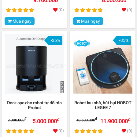
9.700.000
8.000.000
(0)
(0)
Mua ngay
Mua ngay
-36%
-35%
Dock sạc cho robot tự đổ rác
Robot lau nhà, hút bụi HOBOT
Probot
LEGEE 7
đ
đ
đ
đ
7.900.000
18.500.000
5.000.000
11.900.000
(0)
(0)