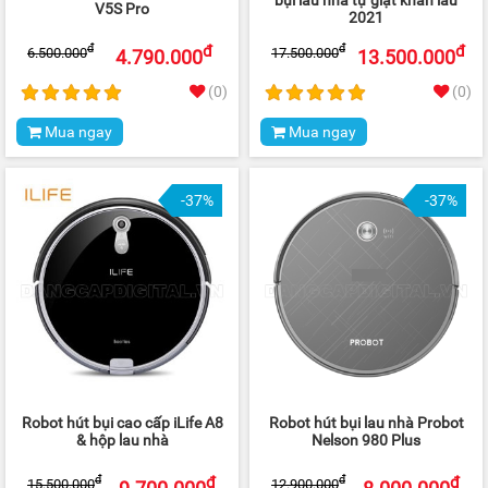
bụi lau nhà tự giặt khăn lau
V5S Pro
2021
đ
đ
đ
đ
6.500.000
17.500.000
4.790.000
13.500.000
(0)
(0)
Mua ngay
Mua ngay
-37%
-37%
Robot hút bụi cao cấp iLife A8
Robot hút bụi lau nhà Probot
& hộp lau nhà
Nelson 980 Plus
đ
đ
đ
đ
15.500.000
12.900.000