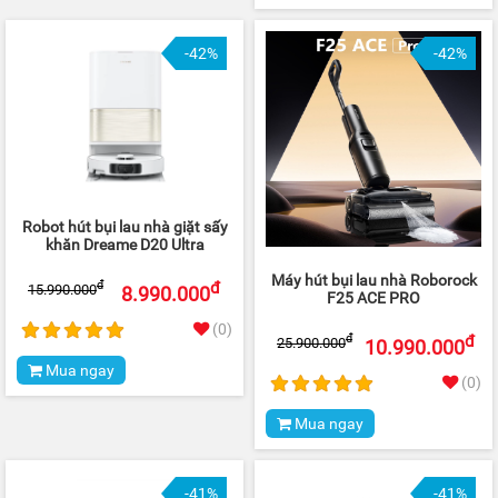
-42%
-42%
Robot hút bụi lau nhà giặt sấy
khăn Dreame D20 Ultra
Máy hút bụi lau nhà Roborock
đ
đ
15.990.000
8.990.000
F25 ACE PRO
(0)
đ
đ
25.900.000
10.990.000
Mua ngay
(0)
Mua ngay
-41%
-41%