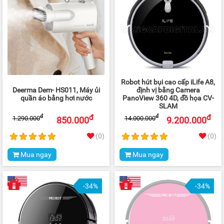
Robot hút bụi cao cấp iLife A8,
Deerma Dem- HS011, Máy ủi
định vị bằng Camera
quần áo bằng hơi nước
PanoView 360 4D, đồ họa CV-
SLAM
đ
đ
đ
đ
1.290.000
14.000.000
850.000
9.200.000
(0)
(0)
Mua ngay
Mua ngay
-34%
-34%