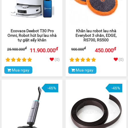
Ecovacs Deebot T30 Pro
Khăn lau robot lau nhà
Omni, Robot hút bụi lau nhà
Everybot 3 chân, EDGE,
tự giặt sấy khăn
RS700, RS500
đ
đ
đ
đ
25.900.000
900.000
11.900.000
450.000
(0)
(0)
Mua ngay
Mua ngay
-46%
-46%