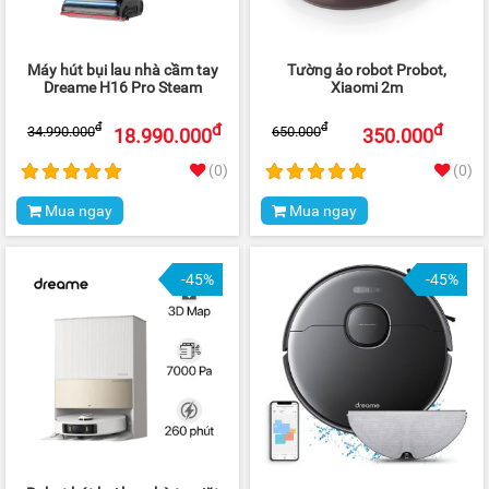
Máy hút bụi lau nhà cầm tay
Tường ảo robot Probot,
Dreame H16 Pro Steam
Xiaomi 2m
đ
đ
đ
đ
34.990.000
650.000
18.990.000
350.000
(0)
(0)
Mua ngay
Mua ngay
-45%
-45%