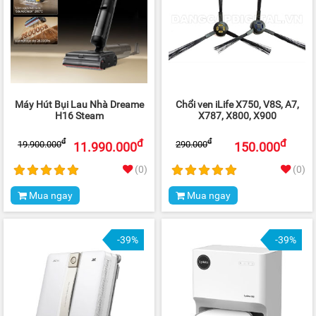
Máy Hút Bụi Lau Nhà Dreame
Chổi ven iLife X750, V8S, A7,
H16 Steam
X787, X800, X900
đ
đ
đ
đ
19.900.000
290.000
11.990.000
150.000
(0)
(0)
Mua ngay
Mua ngay
-39%
-39%