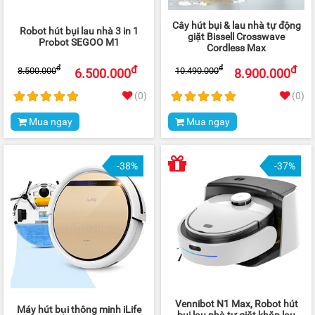
Cây hút bụi & lau nhà tự động
Robot hút bụi lau nhà 3 in 1
giặt Bissell Crosswave
Probot SEGOO M1
Cordless Max
đ
đ
đ
đ
8.500.000
10.490.000
6.500.000
8.900.000
(0)
(0)
Mua ngay
Mua ngay
-38%
-37%
Vennibot N1 Max, Robot hút
Máy hút bụi thông minh iLife