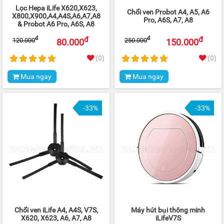
Lọc Hepa iLife X620,X623,
Chổi ven Probot A4, A5, A6
X800,X900,A4,A4S,A6,A7,A8
Pro, A6S, A7, A8
& Probot A6 Pro, A6S, A8
đ
đ
đ
đ
120.000
250.000
80.000
150.000
(0)
(0)
Mua ngay
Mua ngay
-33%
-33%
Chổi ven iLife A4, A4S, V7S,
Máy hút bụi thông minh
X620, X623, A6, A7, A8
iLifeV7S