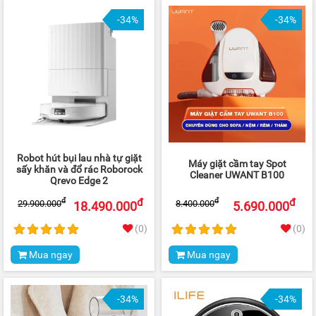
-34%
-34%
Robot hút bụi lau nhà tự giặt
Máy giặt cầm tay Spot
sấy khăn và đổ rác Roborock
Cleaner UWANT B100
Qrevo Edge 2
đ
đ
đ
đ
29.900.000
8.400.000
18.490.000
5.690.000
(0)
(0)
Mua ngay
Mua ngay
-34%
-34%