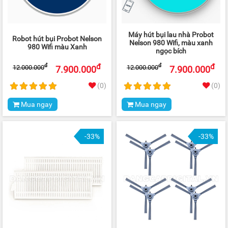
Máy hút bụi lau nhà Probot
Robot hút bụi Probot Nelson
Nelson 980 Wifi, màu xanh
980 Wifi màu Xanh
ngọc bích
đ
đ
đ
đ
12.000.000
12.000.000
7.900.000
7.900.000
(0)
(0)
Mua ngay
Mua ngay
-33%
-33%