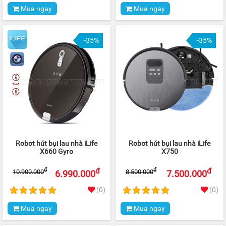
Mua ngay
Mua ngay
-35%
-35%
Robot hút bụi lau nhà iLife
Robot hút bụi lau nhà iLife
X660 Gyro
X750
đ
đ
đ
đ
10.900.000
8.500.000
6.990.000
7.500.000
(0)
(0)
Mua ngay
Mua ngay