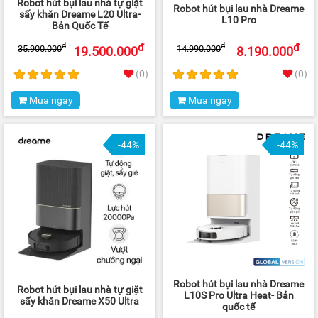
Robot hút bụi lau nhà tự giặt
Robot hút bụi lau nhà Dreame
sấy khăn Dreame L20 Ultra-
L10 Pro
Bản Quốc Tế
đ
đ
đ
đ
35.900.000
14.990.000
19.500.000
8.190.000
(0)
(0)
Mua ngay
Mua ngay
-44%
-44%
Robot hút bụi lau nhà Dreame
Robot hút bụi lau nhà tự giặt
L10S Pro Ultra Heat- Bản
sấy khăn Dreame X50 Ultra
quốc tế