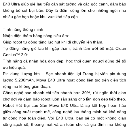
E40 Ultra giúp giẻ lau tiếp cận sát tường và các góc cạnh, đảm bảo
không bỏ sót bụi bẩn. Đây là điểm cộng lớn cho những ngôi nhà
nhiều góc hẹp hoặc khu vực khó tiếp cận.
Tính năng thông minh
Nhận diện thảm bằng sóng siêu âm:
Giúp robot tự động tăng lực hút khi di chuyển lên thảm.
Tự động nâng giẻ lau khi gặp thảm, tránh làm ướt bề mặt. Clean
Genius™ 2.0:
Tính năng cá nhân hóa dọn dẹp, học thói quen người dùng để tối
ưu hiệu quả.
Pin dung lượng lớn – Sạc nhanh tiện lợi Trang bị viên pin dung
lượng 5.200mAh, Mova E40 Ultra hoạt động liên tục trên diện tích
rộng mà không gián đoạn.
Công nghệ sạc nhanh cải tiến nhanh hơn 30%, rút ngắn thời gian
chờ đợi và đảm bảo robot luôn sẵn sàng cho lần dọn dẹp tiếp theo.
Robot Hút Bụi Lau Sàn Mova E40 Ultra là sự kết hợp hoàn hảo
giữa công suất mạnh mẽ, công nghệ lau thông minh và khả năng
tự động hóa toàn diện. Với E40 Ultra, bạn sẽ có một không gian
sống sạch sẽ, thoáng mát và an toàn cho cả gia đình mà không