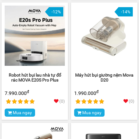
-12%
-14%
Robot hút bụi lau nhà tự đổ
Máy hút bụi giường nệm Mova
rác MOVA E20S Pro Plus
D20
đ
đ
7.990.000
1.990.000
(0)
(0)
Mua ngay
Mua ngay