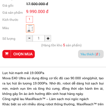
17.500.000
đ
Giá gốc
9.990.000
đ
Giá sản phẩm
1
Kích thước
Màu
-
+
Số lượng
5
(Hàng tồn kho
sản phẩm)
CHỌN MUA
Yêu thích (
0
)
Lực hút mạnh mẽ 19.000Pa
Mova E40 Ultra sử dụng động cơ tốc độ cao 90.000 vòng/phút, tạo
ra lực hút ấn tượng 19.000Pa. Nhờ đó, robot dễ dàng hút sạch bụi
mịn, mảnh vụn lớn và lông thú cưng, đồng thời vận hành êm ái,
không gây ồn ào ảnh hưởng đến sinh hoạt hàng ngày.
Công nghệ lau MaxiReach™ – Làm sạch mọi ngóc ngách
Khác biệt so với nhiều dòng robot thông thường, MaxiReach™ trên