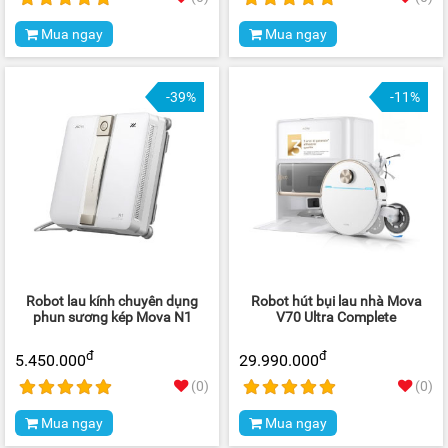
Mua ngay
Mua ngay
-39%
-11%
Robot lau kính chuyên dụng
Robot hút bụi lau nhà Mova
phun sương kép Mova N1
V70 Ultra Complete
đ
đ
5.450.000
29.990.000
(0)
(0)
Mua ngay
Mua ngay