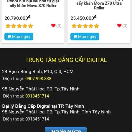
Robot hút bụi lau nhà tự giặt
sấy khăn Mova Z70 Ultra
sấy khăn Mova S70 Roller
Roller
đ
đ
20.790.000
25.450.000
(0)
(0)
Mua ngay
Mua ngay
TRUNG TÂM ĐẲNG CẤP DIGITAL
24 Rạch Bùng Binh, P10, Q.3, HCM
Điện thoại:
0907.998.838
95 Nguyễn Thái Học, P.3, Tp.Tây Ninh
Điện thoại:
0918451714
Đại lý Đẳng Cấp Digital tại TP. Tây Ninh
95 Nguyễn Thái Học, P.3, Tp.Tây Ninh, Tỉnh Tây Ninh
Điện thoại: 0918451714
Xem bản Desktop