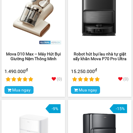
Mova D10 Max – Máy Hút Bụi
Robot hút bụi lau nhà tự giặt
Giường Nệm Thông Minh
sấy khăn Mova P70 Pro Ultra
đ
đ
1.490.000
15.250.000
(0)
(0)
Mua ngay
Mua ngay
-9%
-15%