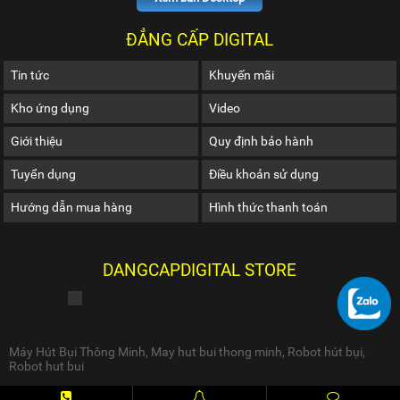
ĐẲNG CẤP DIGITAL
Tin tức
Khuyến mãi
Kho ứng dụng
Video
Giới thiệu
Quy định bảo hành
Tuyển dụng
Điều khoản sử dụng
Hướng dẫn mua hàng
Hình thức thanh toán
DANGCAPDIGITAL STORE
Máy Hút Bụi Thông Minh
,
May hut bui thong minh
,
Robot hút bụi
,
Robot hut bui