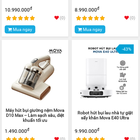
đ
đ
10.990.000
8.990.000
(0)
(0)
Mua ngay
Mua ngay
-43%
Máy hút bụi giường nệm Mova
Robot hút bụi lau nhà tự giặt
D10 Max – Làm sạch sâu, diệt
sấy khăn Mova E40 Ultra
khuẩn tối ưu
đ
đ
1.490.000
9.990.000
(0)
(0)