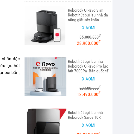
Roborock Q Revo Slim,
Robot hút bụi lau nhà đa
năng giặt sấy khăn
XIAOMI
đ
35.000.000
đ
28.900.000
m nhấn đặc
Robot hút bụi lau nhà
ức lực hút
Roborock Q Revo Pro lực
hút 7000Pa- Bản quốc tế
ại bụi bẩn,
XIAOMI
đ
20.500.000
đ
18.490.000
Robot hút bụi lau nhà
Roborock Saros 10R
XIAOMI
đ