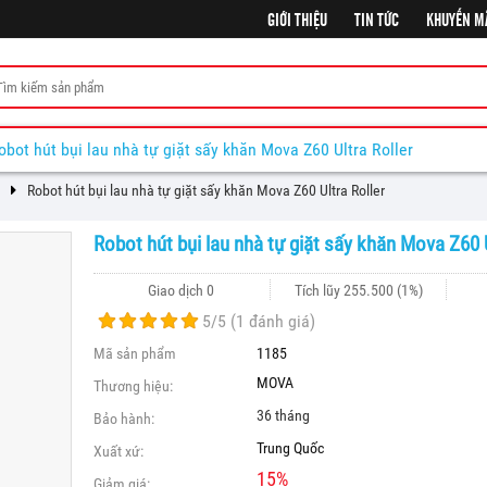
GIỚI THIỆU
TIN TỨC
KHUYẾN M
obot hút bụi lau nhà tự giặt sấy khăn Mova Z60 Ultra Roller
Robot hút bụi lau nhà tự giặt sấy khăn Mova Z60 Ultra Roller
Robot hút bụi lau nhà tự giặt sấy khăn Mova Z60 U
Giao dịch 0
Tích lũy
255.500
(1%)
5
/5 (
1
đánh giá)
Mã sản phẩm
1185
MOVA
Thương hiệu:
36 tháng
Bảo hành:
Trung Quốc
Xuất xứ:
15
%
Giảm giá: