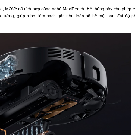
ng, MOVA đã tích hợp công nghệ MaxiReach. Hệ thống này cho phép c
h tường, giúp robot làm sạch gần như toàn bộ bề mặt sàn, đạt độ p