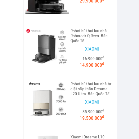
29.900.000
Robot hút bụi lau nhà
Roborock Q Revo- Bản
Quốc Tế
XIAOMI
đ
16.900.000
đ
14.900.000
Robot hút bụi lau nhà tự
giặt sấy khăn Dreame
L20 Ultra- Bản Quốc Tế
XIAOMI
đ
35.900.000
đ
19.500.000
Xiaomi Dreame L10