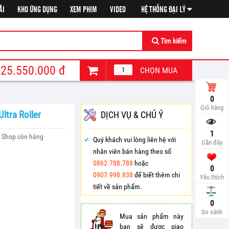
ÃI
KHO ỨNG DỤNG
XEM PHIM
VIDEO
HỆ THỐNG ĐẠI LÝ
Tìm kiếm
25.550.000
đ
CHỌN MUA
0
Giỏ hàng
ltra Roller
DỊCH VỤ & CHÚ Ý
1
Shop còn hàng
Quý khách vui lòng liên hệ với
Gần đây
nhân viên bán hàng theo số
0862.788.788
hoặc
0
0907.998.838
để biết thêm chi
Yêu thích
tiết về sản phẩm.
So sá
0
So sánh
Mua sản phẩm này
bạn sẽ được giao