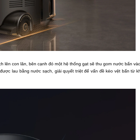
ạch lên con lăn, bên cạnh đó một hệ thống gạt sẽ thu gom nước bẩn và
được lau bằng nước sạch, giải quyết triệt để vấn đề kéo vệt bẩn từ k