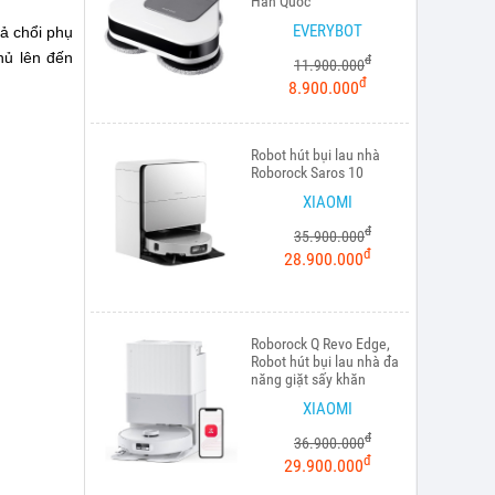
Hàn Quốc
EVERYBOT
ả chổi phụ
hủ lên đến
đ
11.900.000
đ
8.900.000
Robot hút bụi lau nhà
Roborock Saros 10
XIAOMI
đ
35.900.000
đ
28.900.000
Roborock Q Revo Edge,
Robot hút bụi lau nhà đa
năng giặt sấy khăn
XIAOMI
đ
36.900.000
đ
29.900.000