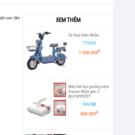
ột con lăn
XEM THÊM
Xe Đạp Điện Moka
TTFAIR
đ
7.500.000
Máy hút bụi giường nệm
Xiaomi Mijia gen 2
MJCMY02DY
XIAOMI
đ
860.000