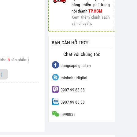
hàng miễn phí trong
nội thành
TP.HCM
Xem thêm chính sách
vận chuyển
.
BẠN CẦN HỖ TRỢ?
Chat với chúng tôi:
5
 kho
sản phẩm)
dangcapdigital.vn
)
minhnhatdigital
0907 99 88 38
0907 99 88 38
n998838