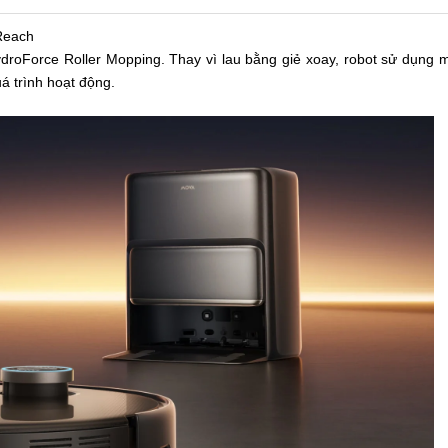
Reach
roForce Roller Mopping. Thay vì lau bằng giẻ xoay, robot sử dụng m
á trình hoạt động.