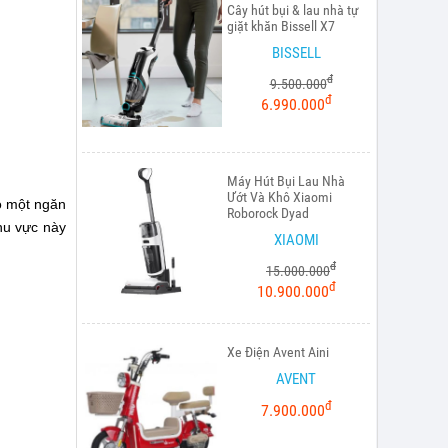
Cây hút bụi & lau nhà tự
giặt khăn Bissell X7
BISSELL
đ
9.500.000
đ
6.990.000
Máy Hút Bụi Lau Nhà
Ướt Và Khô Xiaomi
o một ngăn
Roborock Dyad
hu vực này
XIAOMI
đ
15.000.000
đ
10.900.000
Xe Điện Avent Aini
AVENT
đ
7.900.000