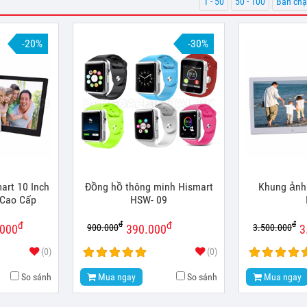
1 - 50
50 - 100
Bán chạ
-20%
-30%
art 10 Inch
Đồng hồ thông minh Hismart
Khung ảnh
Cao Cấp
HSW- 09
đ
đ
đ
đ
900.000
3.500.000
.000
390.000
3
(0)
(0)
So sánh
Mua ngay
So sánh
Mua ngay