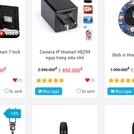
art 7 Inch
Camera IP Hismart HDZ99
Định vị H
ngụy trang siêu nhỏ
đ
đ
đ
đ
2.590.000
1.900.000
00
1.850.000
1
(0)
(0)
So sánh
Mua ngay
So sánh
Mua ngay
-10%