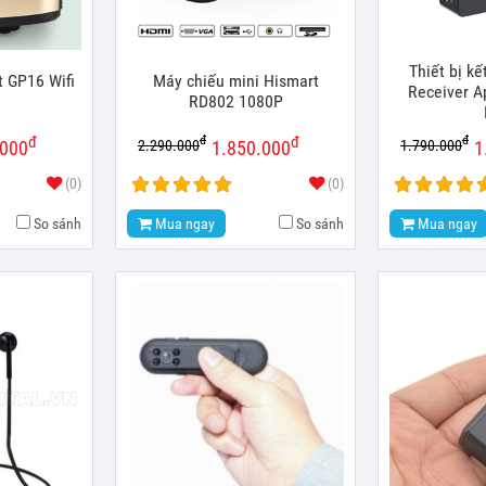
Thiết bị kế
 GP16 Wifi
Máy chiếu mini Hismart
Receiver A
RD802 1080P
đ
đ
đ
đ
2.290.000
1.790.000
.000
1.850.000
1
(0)
(0)
So sánh
Mua ngay
So sánh
Mua ngay