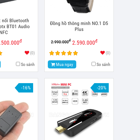
t nối Bluetooth
Đồng hồ thông minh NO.1 D5
ptx BT01 Audio
Plus
NFC
đ
đ
đ
2.990.000
.500.000
2.590.000
(0)
(0)
So sánh
Mua ngay
So sánh
-16%
-20%