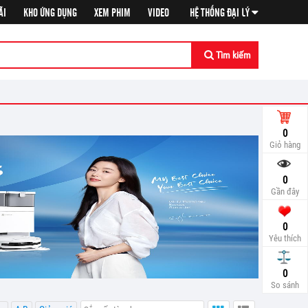
ÃI
KHO ỨNG DỤNG
XEM PHIM
VIDEO
HỆ THỐNG ĐẠI LÝ
Tìm kiếm
0
Giỏ hàng
0
Gần đây
0
Yêu thích
So sá
0
So sánh