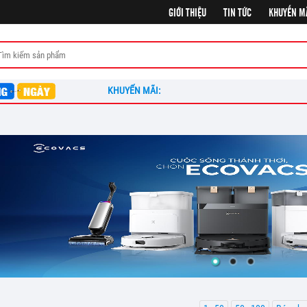
GIỚI THIỆU
TIN TỨC
KHUYẾN M
KHUYẾN MÃI: