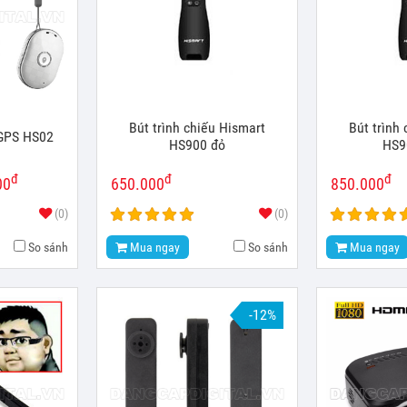
Bút trình chiếu Hismart
Bút trình
t GPS HS02
HS900 đỏ
HS9
đ
đ
đ
00
650.000
850.000
(0)
(0)
So sánh
Mua ngay
So sánh
Mua ngay
-12%