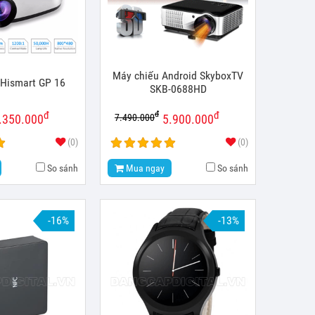
Máy chiếu Android SkyboxTV
 Hismart GP 16
SKB-0688HD
đ
đ
đ
7.490.000
.350.000
5.900.000
(0)
(0)
So sánh
Mua ngay
So sánh
-16%
-13%