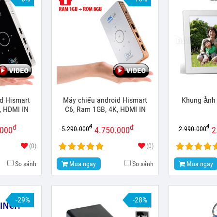
d Hismart
Máy chiếu android Hismart
Khung ảnh 
, HDMI IN
C6, Ram 1GB, 4K, HDMI IN
đ
đ
đ
đ
5.290.000
2.990.000
.000
4.750.000
2
(0)
(0)
So sánh
Mua ngay
So sánh
Mua ngay
-29%
-28%