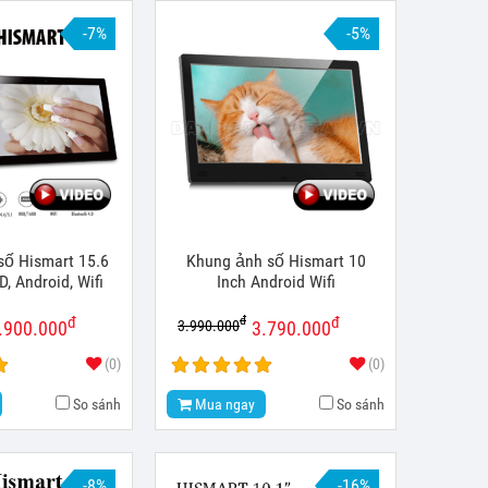
-7%
-5%
số Hismart 15.6
Khung ảnh số Hismart 10
D, Android, Wifi
Inch Android Wifi
đ
đ
đ
3.990.000
.900.000
3.790.000
(0)
(0)
So sánh
Mua ngay
So sánh
-8%
-16%