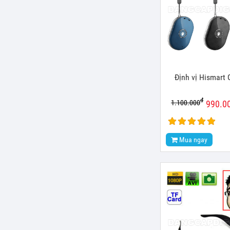
Định vị Hismar
đ
1.100.000
990.0
Mua ngay