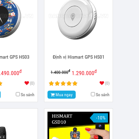
ismart GPS HS03
Định vị Hismart GPS HS01
đ
đ
đ
1.400.000
.490.000
1.290.000
(0)
(0)
So sánh
Mua ngay
So sánh
-10%