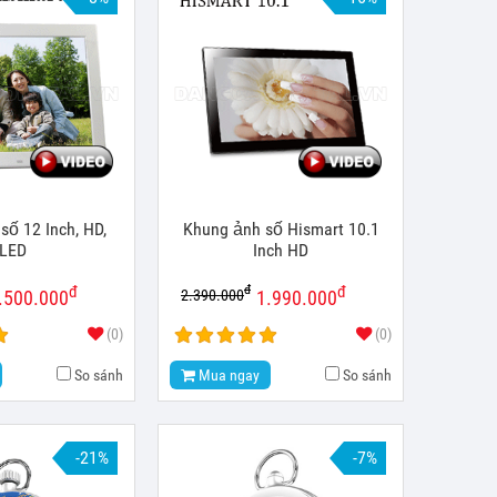
số 12 Inch, HD,
Khung ảnh số Hismart 10.1
LED
Inch HD
đ
đ
đ
2.390.000
.500.000
1.990.000
(0)
(0)
So sánh
Mua ngay
So sánh
-21%
-7%