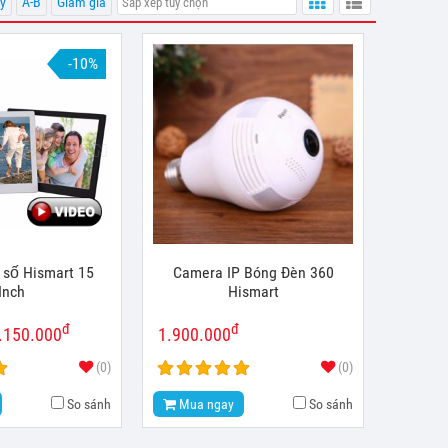
y
A-B
Giảm giá
-10%
 số Hismart 15
Camera IP Bóng Đèn 360
Inch
Hismart
đ
đ
.150.000
1.900.000
(0)
(0)
So sánh
Mua ngay
So sánh