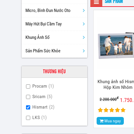
SẢN PHẨM
Micro, Bình Đun Nước Oto
Máy Hút Bụi Cầm Tay
Khung Ảnh Số
Sản Phẩm Sức Khỏe
THƯƠNG HIỆU
Khung ảnh số Hism
Procam
(1)
Hộp Kim Nhôm 
Sricam
(5)
đ
2.200.000
1.750
Hismart
(2)
LKS
(1)
Mua ngay