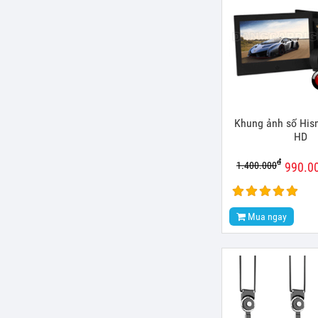
Khung ảnh số Hism
HD
đ
1.400.000
990.0
Mua ngay