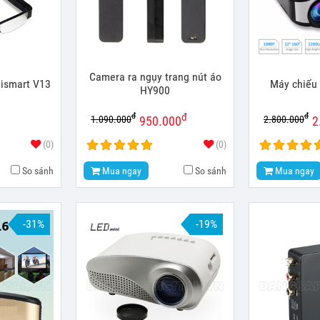
Camera ra ngụy trang nút áo
ismart V13
Máy chiếu
HY900
đ
đ
đ
1.090.000
2.800.000
950.000
2
(0)
(0)
So sánh
Mua ngay
So sánh
Mua ngay
-31%
-19%