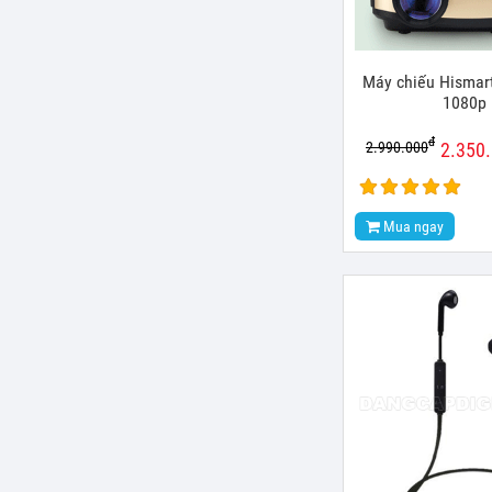
Máy chiếu Hismart
1080p
đ
2.990.000
2.350
Mua ngay