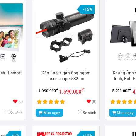
-15%
nch Hismart
Đèn Laser gắn ống ngắm
Khung ảnh 
laser scope 532nm
Inch, Full H
đ
đ
đ
1.990.000
5.290.000
1.690.000
4
(0)
(0)
So sánh
Mua ngay
So sánh
Mua ngay
-6%
-10%