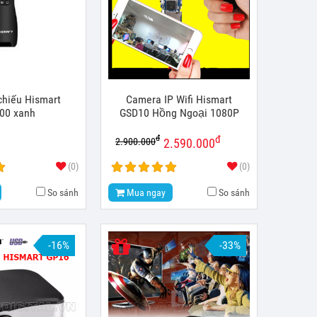
 chiếu Hismart
Camera IP Wifi Hismart
00 xanh
GSD10 Hồng Ngoại 1080P
đ
đ
2.900.000
2.590.000
(0)
(0)
So sánh
Mua ngay
So sánh
-16%
-33%