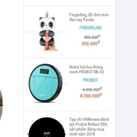
Fingerling, đồ chơi mini
đeo tay Panda
FINGERLING
đ
490.000
đ
350.000
Robot hút bụi thông
minh PROBOT RB A3
PROBOT
đ
4.990.000
đ
4.200.000
Tạp chí VNReview đánh
giá Probot Nelson 880,
sản phẩm đáng mua
nhất năm 2018