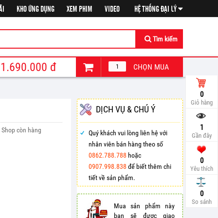
ÃI
KHO ỨNG DỤNG
XEM PHIM
VIDEO
HỆ THỐNG ĐẠI LÝ
Tìm kiếm
1.690.000
đ
CHỌN MUA
0
Giỏ hàng
DỊCH VỤ & CHÚ Ý
1
Shop còn hàng
Quý khách vui lòng liên hệ với
Gần đây
nhân viên bán hàng theo số
0862.788.788
hoặc
0
0907.998.838
để biết thêm chi
Yêu thích
tiết về sản phẩm.
So sá
0
So sánh
Mua sản phẩm này
bạn sẽ được giao