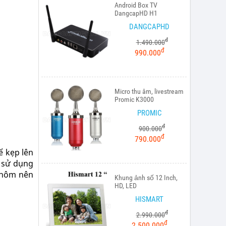
Android Box TV
DangcapHD H1
DANGCAPHD
đ
1.490.000
đ
990.000
Micro thu âm, livestream
Promic K3000
PROMIC
đ
900.000
đ
790.000
ể kẹp lên
y sử dụng
 nhôm nên
Khung ảnh số 12 Inch,
HD, LED
HISMART
đ
2.990.000
đ
2.500.000