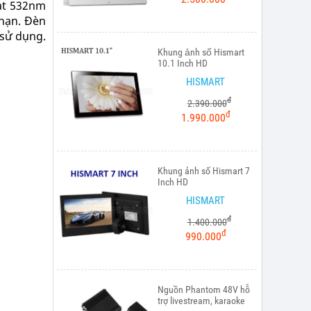
ạt 532nm
 hạn. Đèn
 sử dụng.
Khung ảnh số Hismart
10.1 Inch HD
HISMART
đ
2.390.000
đ
1.990.000
Khung ảnh số Hismart 7
Inch HD
HISMART
đ
1.400.000
đ
990.000
Nguồn Phantom 48V hỗ
trợ livestream, karaoke