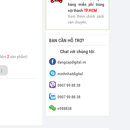
hàng miễn phí trong
nội thành
TP.HCM
Xem thêm chính sách
vận chuyển
.
BẠN CẦN HỖ TRỢ?
Chat với chúng tôi:
2
 kho
sản phẩm)
dangcapdigital.vn
)
minhnhatdigital
0907 99 88 38
0907 99 88 38
n998838