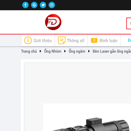
Đ
Giới thiệu
Thông số
0
Bình luận
Trang chủ
Ống Nhòm
Ống ngăm
Đèn Laser gắn ống ngắ