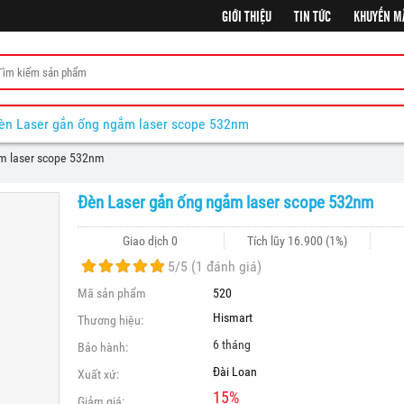
GIỚI THIỆU
TIN TỨC
KHUYẾN M
èn Laser gắn ống ngắm laser scope 532nm
m laser scope 532nm
Đèn Laser gắn ống ngắm laser scope 532nm
Giao dịch 0
Tích lũy
16.900
(1%)
5
/5 (
1
đánh giá)
Mã sản phẩm
520
Hismart
Thương hiệu:
6 tháng
Bảo hành:
Đài Loan
Xuất xứ:
15
%
Giảm giá: