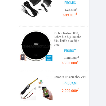
PROMIC
đ
690.000
đ
539.000
Probot Nelson 880,
Robot hút bụi lau nhà
điều khiển qua điện
thoại
PROBOT
đ
7.900.000
đ
6.900.000
Camera IP siêu nhỏ V99
PROCAM
đ
2.900.000