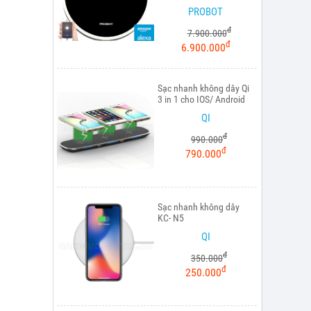
PROBOT
đ
7.900.000
đ
6.900.000
Sạc nhanh không dây Qi
3 in 1 cho IOS/ Android
QI
đ
990.000
đ
790.000
Sạc nhanh không dây
KC- N5
QI
đ
350.000
đ
250.000