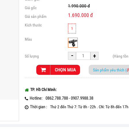
1.990.000
đ
Giá gốc
1.690.000
đ
Giá sản phẩm
Kích thước
1
Màu
-
+
Số lượng
(Hàng tồn
CHỌN MUA
Sản phẩm yêu thích (
0
TP. Hồ Chí Minh:
Hotline:
0862.788.788 - 0907.9988.38
Thời gian :
Thứ 2 đến Thứ 7: Từ 8h - 22h . CN: Từ 8h đến 17h