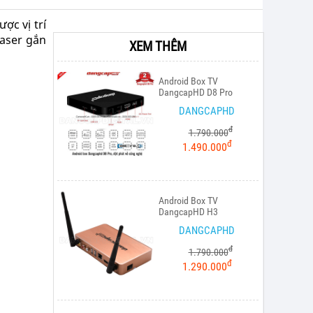
ợc vị trí
laser gắn
XEM THÊM
Android Box TV
DangcapHD D8 Pro
DANGCAPHD
đ
1.790.000
đ
1.490.000
Android Box TV
DangcapHD H3
DANGCAPHD
đ
1.790.000
đ
1.290.000