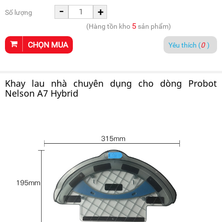
-
+
Số lượng
5
(Hàng tồn kho
sản phẩm)
CHỌN MUA
Yêu thích (
0
)
Khay lau nhà chuyên dụng cho dòng Probot
Nelson A7 Hybrid