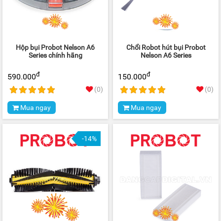
Hộp bụi Probot Nelson A6
Chổi Robot hút bụi Probot
Series chính hãng
Nelson A6 Series
đ
đ
590.000
150.000
(0)
(0)
Mua ngay
Mua ngay
-14%