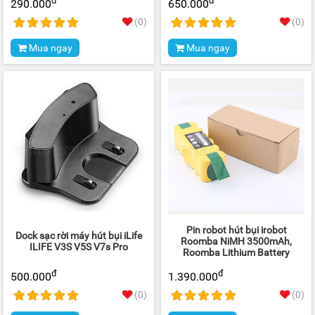
đ
đ
290.000
650.000
(0)
(0)
Mua ngay
Mua ngay
Pin robot hút bụi irobot
Dock sạc rời máy hút bụi iLife
Roomba NiMH 3500mAh,
ILIFE V3S V5S V7s Pro
Roomba Lithium Battery
đ
đ
500.000
1.390.000
(0)
(0)