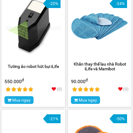
-20%
-24%
Khăn thay thế lau nhà Robot
Tường ảo robot hút bụi iLife
iLife và Mamibot
đ
đ
550.000
90.000
(0)
(0)
Mua ngay
Mua ngay
-21%
-50%