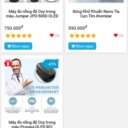
Máy đo nồng độ Oxy trong
Súng Khử Khuẩn Nano Tia
máu Jumper JPD-500D OLED
Cực Tím Atomizer
đ
đ
750.000
590.000
(0)
(0)
Mua ngay
Mua ngay
-45%
Máy đo nồng độ Oxy trong
máu Procare OLED 901