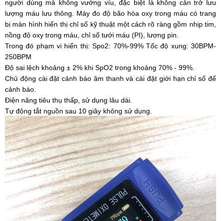
người dùng mà không vướng víu, đặc biệt là không cản trở lưu
lượng máu lưu thông. Máy đo độ bão hòa oxy trong máu có trang
bị màn hình hiển thị chỉ số kỹ thuật một cách rõ ràng gồm nhịp tim,
nồng độ oxy trong máu, chỉ số tưới máu (PI), lượng pin.
Trong đó phạm vi hiển thị: Spo2: 70%-99% Tốc độ xung: 30BPM-
250BPM
Độ sai lệch khoảng ± 2% khi SpO2 trong khoảng 70% - 99%.
Chủ động cài đặt cảnh báo âm thanh và cài đặt giới hạn chỉ số để
cảnh báo.
Điện năng tiêu thụ thấp, sử dụng lâu dài.
Tự động tắt nguồn sau 10 giây không sử dụng.