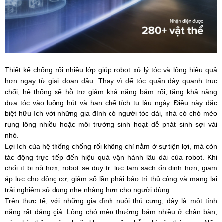
Thiết kế chống rối nhiều lớp giúp robot xử lý tóc và lông hiệu quả
hơn ngay từ giai đoạn đầu. Thay vì để tóc quấn dày quanh trục
chổi, hệ thống sẽ hỗ trợ giảm khả năng bám rối, tăng khả năng
đưa tóc vào luồng hút và hạn chế tích tụ lâu ngày. Điều này đặc
biệt hữu ích với những gia đình có người tóc dài, nhà có chó mèo
rụng lông nhiều hoặc môi trường sinh hoạt dễ phát sinh sợi vải
nhỏ.
Lợi ích của hệ thống chống rối không chỉ nằm ở sự tiện lợi, mà còn
tác động trực tiếp đến hiệu quả vận hành lâu dài của robot. Khi
chổi ít bị rối hơn, robot sẽ duy trì lực làm sạch ổn định hơn, giảm
áp lực cho động cơ, giảm số lần phải bảo trì thủ công và mang lại
trải nghiệm sử dụng nhẹ nhàng hơn cho người dùng.
Trên thực tế, với những gia đình nuôi thú cưng, đây là một tính
năng rất đáng giá. Lông chó mèo thường bám nhiều ở chân bàn,