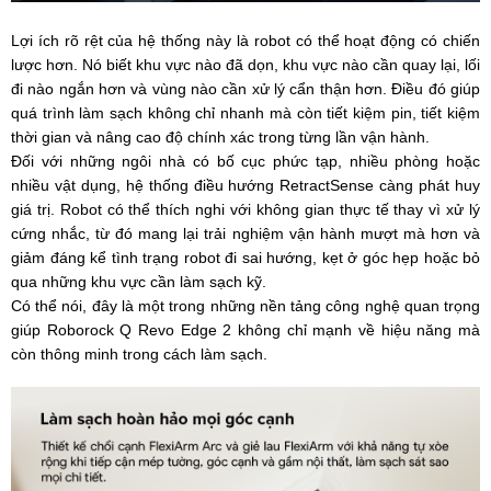
Lợi ích rõ rệt của hệ thống này là robot có thể hoạt động có chiến
lược hơn. Nó biết khu vực nào đã dọn, khu vực nào cần quay lại, lối
đi nào ngắn hơn và vùng nào cần xử lý cẩn thận hơn. Điều đó giúp
quá trình làm sạch không chỉ nhanh mà còn tiết kiệm pin, tiết kiệm
thời gian và nâng cao độ chính xác trong từng lần vận hành.
Đối với những ngôi nhà có bố cục phức tạp, nhiều phòng hoặc
nhiều vật dụng, hệ thống điều hướng RetractSense càng phát huy
giá trị. Robot có thể thích nghi với không gian thực tế thay vì xử lý
cứng nhắc, từ đó mang lại trải nghiệm vận hành mượt mà hơn và
giảm đáng kể tình trạng robot đi sai hướng, kẹt ở góc hẹp hoặc bỏ
qua những khu vực cần làm sạch kỹ.
Có thể nói, đây là một trong những nền tảng công nghệ quan trọng
giúp Roborock Q Revo Edge 2 không chỉ mạnh về hiệu năng mà
còn thông minh trong cách làm sạch.