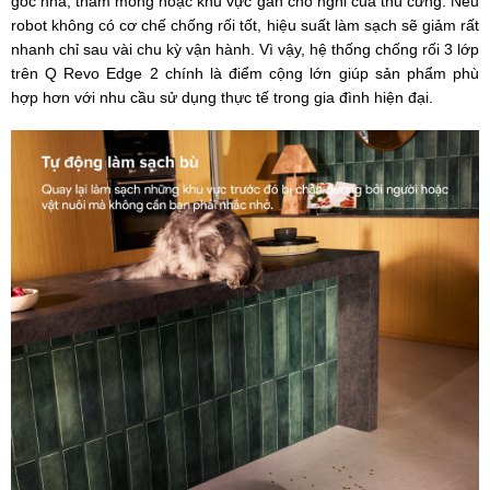
góc nhà, thảm mỏng hoặc khu vực gần chỗ nghỉ của thú cưng. Nếu
robot không có cơ chế chống rối tốt, hiệu suất làm sạch sẽ giảm rất
nhanh chỉ sau vài chu kỳ vận hành. Vì vậy, hệ thống chống rối 3 lớp
trên Q Revo Edge 2 chính là điểm cộng lớn giúp sản phẩm phù
hợp hơn với nhu cầu sử dụng thực tế trong gia đình hiện đại.