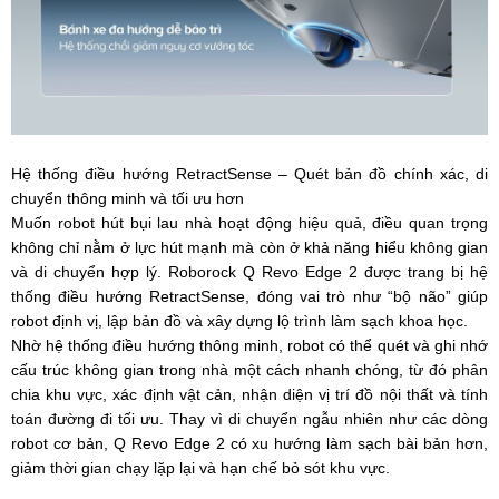
Hệ thống điều hướng RetractSense – Quét bản đồ chính xác, di
chuyển thông minh và tối ưu hơn
Muốn robot hút bụi lau nhà hoạt động hiệu quả, điều quan trọng
không chỉ nằm ở lực hút mạnh mà còn ở khả năng hiểu không gian
và di chuyển hợp lý. Roborock Q Revo Edge 2 được trang bị hệ
thống điều hướng RetractSense, đóng vai trò như “bộ não” giúp
robot định vị, lập bản đồ và xây dựng lộ trình làm sạch khoa học.
Nhờ hệ thống điều hướng thông minh, robot có thể quét và ghi nhớ
cấu trúc không gian trong nhà một cách nhanh chóng, từ đó phân
chia khu vực, xác định vật cản, nhận diện vị trí đồ nội thất và tính
toán đường đi tối ưu. Thay vì di chuyển ngẫu nhiên như các dòng
robot cơ bản, Q Revo Edge 2 có xu hướng làm sạch bài bản hơn,
giảm thời gian chạy lặp lại và hạn chế bỏ sót khu vực.