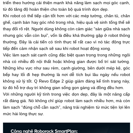
triển theo hướng cải thiện mạnh khả năng làm sạch mọi góc cạnh,
từ đó tăng độ hoàn thiện cho toàn bộ quá trình dọn dẹp.
Khi robot có thể tiếp cận tốt hơn với các mép tường, chân tủ, chân
ghế, cạnh bàn hay góc nhỏ trong nhà, hiệu quả vệ sinh tổng thể sẽ
thay đổi rõ rệt. Người dùng không còn cảm giác “sàn giữa nhà sạch
nhưng góc vẫn còn bụi”, vốn là điều khá thường gặp ở robot thông
thường. Đây là cải tiến có tính thực tế rất cao vì nó tác động trực
tiếp đến cảm nhận sạch sẽ sau khi robot hoạt động xong.
Việc làm sạch sát cạnh cũng đặc biệt quan trọng trong những ngôi
nhà có nhiều đồ nội thất hoặc không gian được bố trí sát tường.
Những khu vực như sau rèm, cạnh giường, bên dưới mép kệ, góc
bếp hay lối đi hẹp thường là nơi dễ tích bụi lâu ngày nếu robot
không xử lý tốt. Q Revo Edge 2 giúp giảm đáng kể tình trạng này,
từ đó hỗ trợ duy trì không gian sống gọn gàng và đồng đều hơn.
Với những người kỹ tính trong việc dọn dẹp, đây là một nâng cấp
rất đáng giá. Nó không chỉ giúp robot làm sạch nhiều hơn, mà còn
làm sạch “đúng chỗ cần sạch”, nâng trải nghiệm từ mức tiện lợi lên
mức hài lòng thực sự.