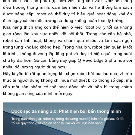
làm sạch sao cho phù hợp hơn với từng khu vực. Nhờ nền tảng
điều hướng thông minh, cảm biến hiện đại và hệ thống làm sạch
được nâng cấp, robot có thể duy trì hiệu quả hoạt động khá ổn
định ngay cả khi môi trường sử dụng không hoàn toàn lý tưởng.
Khả năng thích ứng còn thể hiện ở việc robot xử lý tốt cả không
gian rộng lẫn khu vực nhiều đồ nội thất. Trong các căn hộ nhỏ,
robot cần linh hoạt, không va chạm quá nhiều và làm sạch gọn
trong từng khoảng không hẹp. Trong nhà lớn, robot cần quản lý tốt
lộ trình, không đi vòng lặp lãng phí và duy trì hiệu quả trong suốt
chu kỳ dài hơn. Sự cân bằng này giúp Q Revo Edge 2 phù hợp với
nhiều đối tượng người dùng hơn.
Đây là yếu tố rất quan trọng khi chọn robot hút bụi lau nhà, vì trên
thực tế người dùng không chỉ mua một thiết bị có thông số đẹp, mà
cần một sản phẩm có thể hoạt động tốt và bền bỉ trong chính
không gian sống của mình mỗi ngày.