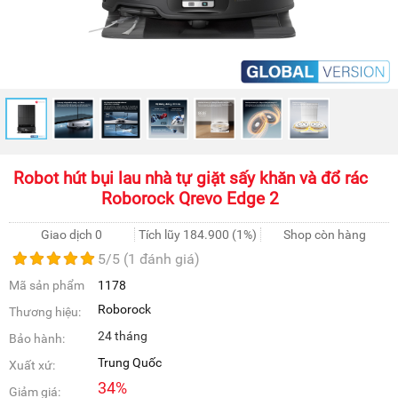
Robot hút bụi lau nhà tự giặt sấy khăn và đổ rác
Roborock Qrevo Edge 2
Giao dịch 0
Tích lũy
184.900
(1%)
Shop còn hàng
5
/5 (
1
đánh giá)
Mã sản phẩm
1178
Roborock
Thương hiệu:
24 tháng
Bảo hành:
Trung Quốc
Xuất xứ:
34
%
Giảm giá: