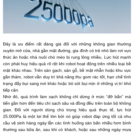
Đây là ưu điểm rất đáng giá đối với những không gian thường
xuyên mở cửa, nhà gần mặt đường, gia đình có trẻ nhỏ làm rơi vụn
thức ăn hoặc nhà nuôi chó mèo bị rụng lông nhiều. Lực hút mạnh
còn phát huy hiệu quả rõ rệt khi robot hoạt động trên nhiều loại bề
mặt khác nhau. Trên sàn gạch, sàn gỗ, bề mặt nhẵn hoặc khu vực
gần thảm, robot vẫn duy trì khả năng thu gom rác tốt, hạn chế tình
trạng đẩy bụi sang nơi khác hoặc bỏ sót bụi mịn ở những vị trí khó
tiếp cận.
Nhờ đó, quá trình làm sạch không chỉ dừng ở mức “đỡ bẩn” mà
tiến gần hơn đến tiêu chí sạch sâu và đồng đều trên toàn bộ không
gian. Đối với người dùng chú trọng hiệu quả thực tế, lực hút
25.000Pa là một lợi thế lớn bởi nó giúp robot đáp ứng tốt cả nhu
cầu vệ sinh hàng ngày lẫn các tình huống sàn bẩn nhiều hơn bình
thường sau bữa ăn, sau khi có khách, hoặc sau những ngày mưa