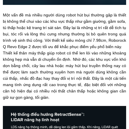
Một vấn đề mà nhiều người dùng robot hút bụi thường gặp là thiết
bị không thể chui vào các khu vực thấp như gầm giường, gầm sofa,
tủ thấp hoặc kệ trang trí sát sàn. Đây lại là những vị trí rất dễ tích tụ
bụi, tóc rối và lông thú cưng nhưng thường bị bỏ quên trong quá
trình vệ sinh thủ công. Với thiết kế siêu mỏng chỉ 7.98cm, Roborock
Q Revo Edge 2 được tối ưu để khắc phục điểm yếu phổ biến này.
Thiết kế thân máy thấp giúp robot có thể len lỏi vào những khoảng
không hẹp mà vẫn di chuyển ổn định. Nhờ đó, các khu vực vốn khó
dọn bằng chổi, cây lau nhà hoặc máy hút bụi truyền thống nay có
thể được làm sạch thường xuyên hơn mà người dùng không cần
cúi thấp, nhấc đồ đạc hay thay đổi vị trí nội thất. Đây là một cải tiến
mang tính ứng dụng rất cao trong thực tế, đặc biệt đối với những
căn hộ hiện đại có nhiều nội thất chân thấp hoặc không gian cần
giữ sự gọn gàng, tối giản.