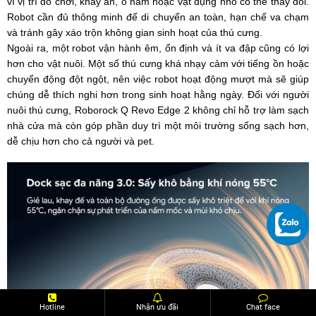
vì vị trí đồ chơi, khay ăn, ổ nằm hoặc vật dụng nhỏ có thể thay đổi.
Robot cần đủ thông minh để di chuyển an toàn, hạn chế va chạm
và tránh gây xáo trộn không gian sinh hoạt của thú cưng.
Ngoài ra, một robot vận hành êm, ổn định và ít va đập cũng có lợi
hơn cho vật nuôi. Một số thú cưng khá nhạy cảm với tiếng ồn hoặc
chuyển động đột ngột, nên việc robot hoạt động mượt mà sẽ giúp
chúng dễ thích nghi hơn trong sinh hoạt hằng ngày. Đối với người
nuôi thú cưng, Roborock Q Revo Edge 2 không chỉ hỗ trợ làm sạch
nhà cửa mà còn góp phần duy trì một môi trường sống sạch hơn,
dễ chịu hơn cho cả người và pet.
Hotline
Nhận ưu đãi
Chat face