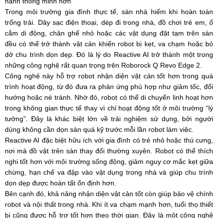
hành thông minh hơn
Trong môi trường gia đình thực tế, sàn nhà hiếm khi hoàn toàn
trống trải. Dây sạc điện thoại, dép đi trong nhà, đồ chơi trẻ em, ổ
cắm di động, chân ghế nhỏ hoặc các vật dụng đặt tạm trên sàn
đều có thể trở thành vật cản khiến robot bị kẹt, va chạm hoặc bỏ
dở chu trình dọn dẹp. Đó là lý do Reactive AI trở thành một trong
những công nghệ rất quan trọng trên Roborock Q Revo Edge 2.
Công nghệ này hỗ trợ robot nhận diện vật cản tốt hơn trong quá
trình hoạt động, từ đó đưa ra phản ứng phù hợp như giảm tốc, đổi
hướng hoặc né tránh. Nhờ đó, robot có thể di chuyển linh hoạt hơn
trong không gian thực tế thay vì chỉ hoạt động tốt ở môi trường “lý
tưởng”. Đây là khác biệt lớn về trải nghiệm sử dụng, bởi người
dùng không cần dọn sàn quá kỹ trước mỗi lần robot làm việc.
Reactive AI đặc biệt hữu ích với gia đình có trẻ nhỏ hoặc thú cưng,
nơi mà đồ vật trên sàn thay đổi thường xuyên. Robot có thể thích
nghi tốt hơn với môi trường sống động, giảm nguy cơ mắc kẹt giữa
chừng, hạn chế va đập vào vật dụng trong nhà và giúp chu trình
dọn dẹp được hoàn tất ổn định hơn.
Bên cạnh đó, khả năng nhận diện vật cản tốt còn giúp bảo vệ chính
robot và nội thất trong nhà. Khi ít va chạm mạnh hơn, tuổi thọ thiết
bị cũng được hỗ trợ tốt hơn theo thời gian. Đây là một công nghệ