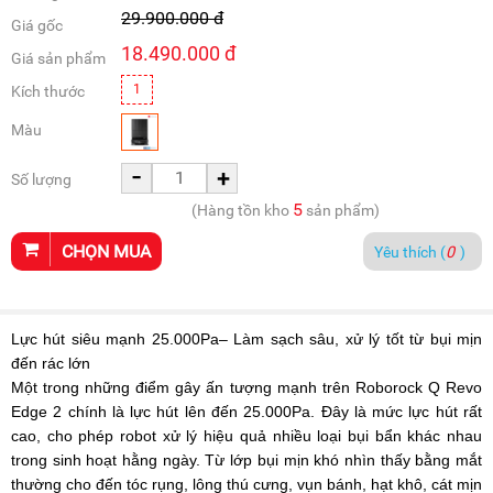
29.900.000
đ
Giá gốc
18.490.000
đ
Giá sản phẩm
1
Kích thước
Màu
-
+
Số lượng
5
(Hàng tồn kho
sản phẩm)
CHỌN MUA
Yêu thích (
0
)
Lực hút siêu mạnh 25.000Pa– Làm sạch sâu, xử lý tốt từ bụi mịn
đến rác lớn
Một trong những điểm gây ấn tượng mạnh trên Roborock Q Revo
Edge 2 chính là lực hút lên đến 25.000Pa. Đây là mức lực hút rất
cao, cho phép robot xử lý hiệu quả nhiều loại bụi bẩn khác nhau
trong sinh hoạt hằng ngày. Từ lớp bụi mịn khó nhìn thấy bằng mắt
thường cho đến tóc rụng, lông thú cưng, vụn bánh, hạt khô, cát mịn