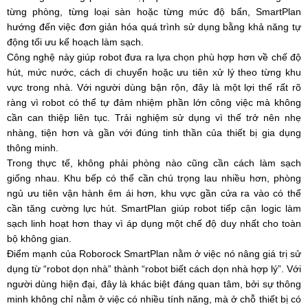
từng phòng, từng loại sàn hoặc từng mức độ bẩn, SmartPlan
hướng đến việc đơn giản hóa quá trình sử dụng bằng khả năng tự
động tối ưu kế hoạch làm sạch.
Công nghệ này giúp robot đưa ra lựa chọn phù hợp hơn về chế độ
hút, mức nước, cách di chuyển hoặc ưu tiên xử lý theo từng khu
vực trong nhà. Với người dùng bận rộn, đây là một lợi thế rất rõ
ràng vì robot có thể tự đảm nhiệm phần lớn công việc mà không
cần can thiệp liên tục. Trải nghiệm sử dụng vì thế trở nên nhẹ
nhàng, tiện hơn và gần với đúng tinh thần của thiết bị gia dụng
thông minh.
Trong thực tế, không phải phòng nào cũng cần cách làm sạch
giống nhau. Khu bếp có thể cần chú trọng lau nhiều hơn, phòng
ngủ ưu tiên vận hành êm ái hơn, khu vực gần cửa ra vào có thể
cần tăng cường lực hút. SmartPlan giúp robot tiếp cận logic làm
sạch linh hoạt hơn thay vì áp dụng một chế độ duy nhất cho toàn
bộ không gian.
Điểm mạnh của Roborock SmartPlan nằm ở việc nó nâng giá trị sử
dụng từ “robot dọn nhà” thành “robot biết cách dọn nhà hợp lý”. Với
người dùng hiện đại, đây là khác biệt đáng quan tâm, bởi sự thông
minh không chỉ nằm ở việc có nhiều tính năng, mà ở chỗ thiết bị có