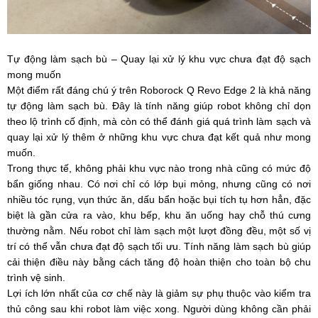
Tự động làm sạch bù – Quay lại xử lý khu vực chưa đạt độ sạch
mong muốn
Một điểm rất đáng chú ý trên Roborock Q Revo Edge 2 là khả năng
tự động làm sạch bù. Đây là tính năng giúp robot không chỉ dọn
theo lộ trình cố định, mà còn có thể đánh giá quá trình làm sạch và
quay lại xử lý thêm ở những khu vực chưa đạt kết quả như mong
muốn.
Trong thực tế, không phải khu vực nào trong nhà cũng có mức độ
bẩn giống nhau. Có nơi chỉ có lớp bụi mỏng, nhưng cũng có nơi
nhiều tóc rụng, vụn thức ăn, dấu bẩn hoặc bụi tích tụ hơn hẳn, đặc
biệt là gần cửa ra vào, khu bếp, khu ăn uống hay chỗ thú cưng
thường nằm. Nếu robot chỉ làm sạch một lượt đồng đều, một số vị
trí có thể vẫn chưa đạt độ sạch tối ưu. Tính năng làm sạch bù giúp
cải thiện điều này bằng cách tăng độ hoàn thiện cho toàn bộ chu
trình vệ sinh.
Lợi ích lớn nhất của cơ chế này là giảm sự phụ thuộc vào kiểm tra
thủ công sau khi robot làm việc xong. Người dùng không cần phải