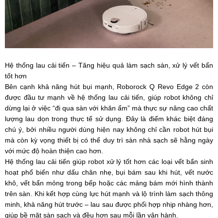
Hệ thống lau cải tiến – Tăng hiệu quả làm sạch sàn, xử lý vết bẩn
tốt hơn
Bên cạnh khả năng hút bụi mạnh, Roborock Q Revo Edge 2 còn
được đầu tư mạnh về hệ thống lau cải tiến, giúp robot không chỉ
dừng lại ở việc “đi qua sàn với khăn ẩm” mà thực sự nâng cao chất
lượng lau dọn trong thực tế sử dụng. Đây là điểm khác biệt đáng
chú ý, bởi nhiều người dùng hiện nay không chỉ cần robot hút bụi
mà còn kỳ vọng thiết bị có thể duy trì sàn nhà sạch sẽ hằng ngày
với mức độ hoàn thiện cao hơn.
Hệ thống lau cải tiến giúp robot xử lý tốt hơn các loại vết bẩn sinh
hoạt phổ biến như dấu chân nhẹ, bụi bám sau khi hút, vết nước
khô, vết bẩn mỏng trong bếp hoặc các mảng bám mới hình thành
trên sàn. Khi kết hợp cùng lực hút mạnh và lộ trình làm sạch thông
minh, khả năng hút trước – lau sau được phối hợp nhịp nhàng hơn,
giúp bề mặt sàn sạch và đều hơn sau mỗi lần vận hành.