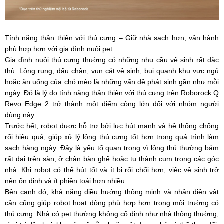
Tính năng thân thiện với thú cưng – Giữ nhà sạch hơn, vận hành
phù hợp hơn với gia đình nuôi pet
Gia đình nuôi thú cưng thường có những nhu cầu vệ sinh rất đặc
thù. Lông rụng, dấu chân, vụn cát vệ sinh, bụi quanh khu vực ngủ
hoặc ăn uống của chó mèo là những vấn đề phát sinh gần như mỗi
ngày. Đó là lý do tính năng thân thiện với thú cưng trên Roborock Q
Revo Edge 2 trở thành một điểm cộng lớn đối với nhóm người
dùng này.
Trước hết, robot được hỗ trợ bởi lực hút mạnh và hệ thống chống
rối hiệu quả, giúp xử lý lông thú cưng tốt hơn trong quá trình làm
sạch hàng ngày. Đây là yếu tố quan trọng vì lông thú thường bám
rất dai trên sàn, ở chân bàn ghế hoặc tụ thành cụm trong các góc
nhà. Khi robot có thể hút tốt và ít bị rối chổi hơn, việc vệ sinh trở
nên ổn định và ít phiền toái hơn nhiều.
Bên cạnh đó, khả năng điều hướng thông minh và nhận diện vật
cản cũng giúp robot hoạt động phù hợp hơn trong môi trường có
thú cưng. Nhà có pet thường không cố định như nhà thông thường,