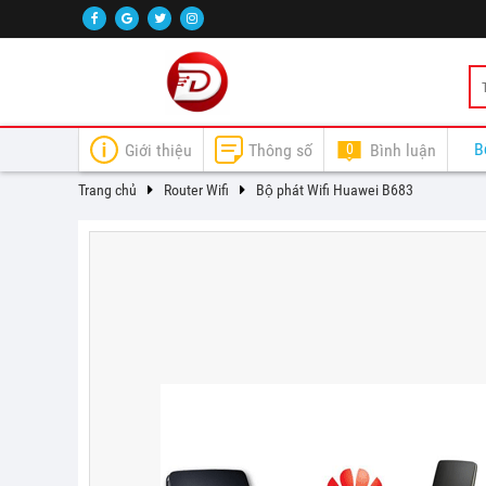
B
Giới thiệu
Thông số
0
Bình luận
Trang chủ
Router Wifi
Bộ phát Wifi Huawei B683