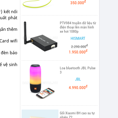
đ
350.000
) kết nối
suất phát
PTV984 truyền dữ liệu từ
điện thoại lên màn hình
 gắn thêm
xe hơi 1080p
HISMART
Card wifi
đ
2.290.000
đ
1.950.000
, đèn báo
ể vệ sinh
Loa bluetooth JBL Pulse
3
JBL
đ
4.990.000
Gối Xiaomi 8H cao su tự
nhiên Z2