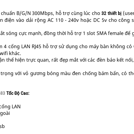
i chuẩn B/G/N 300Mbps, hỗ trợ cùng lúc cho
(user
32 thiết bị
n điện vào dải rộng AC 110 - 240v hoặc DC 5v cho công 
bắt sóng cực mạnh, đồng thời hỗ trợ 1 slot SMA female để
m 4 cổng LAN RJ45 hỗ trợ sử dụng cho máy bàn không có 
wifi khác.
 thể hiện trực quan, rất đẹp mắt với các đèn báo kết nối
ng trọng với vỏ gương bóng màu đen chống bám bẩn, có th
683
Tốc Độ Cao:
ố cổng LAN
ngoài
usb