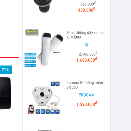
đ
550.000
đ
480.000
Micro không dây xe hơi
Ki Mf003
KI
đ
2.100.000
đ
1.690.000
-22%
Camera IP thông minh
VR 360
PROCAM
đ
1.590.000