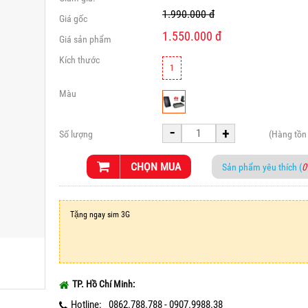
1.990.000
đ
Giá gốc
1.550.000
đ
Giá sản phẩm
Kích thước
1
Màu
-
+
Số lượng
(Hàng tồn
CHỌN MUA
Sản phẩm yêu thích (
0
Tặng ngay sim 3G
TP. Hồ Chí Minh:
Hotline:
0862.788.788 - 0907.9988.38