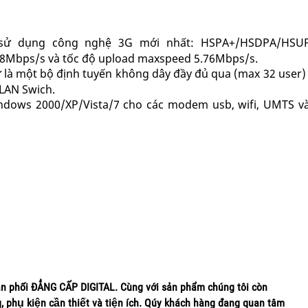
sử dụng công nghệ 3G mới nhất: HSPA+/HSDPA/HSU
.8Mbps/s và tốc độ upload maxspeed 5.76Mbps/s.
ư là một bộ định tuyến không dây đầy đủ qua (max 32 user
 LAN Swich.
indows 2000/XP/Vista/7 cho các modem usb, wifi, UMTS v
ân phối ĐẲNG CẤP DIGITAL. Cùng với sản phẩm chúng tôi còn
ng, phụ kiện cần thiết và tiện ích. Qúy khách hàng đang quan tâm