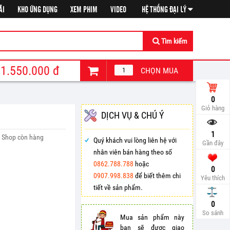
ÃI
KHO ỨNG DỤNG
XEM PHIM
VIDEO
HỆ THỐNG ĐẠI LÝ
Tìm kiếm
1.550.000
đ
CHỌN MUA
0
Giỏ hàng
DỊCH VỤ & CHÚ Ý
1
Shop còn hàng
Quý khách vui lòng liên hệ với
Gần đây
nhân viên bán hàng theo số
0862.788.788
hoặc
0
0907.998.838
để biết thêm chi
Yêu thích
tiết về sản phẩm.
So sá
0
So sánh
Mua sản phẩm này
bạn sẽ được giao