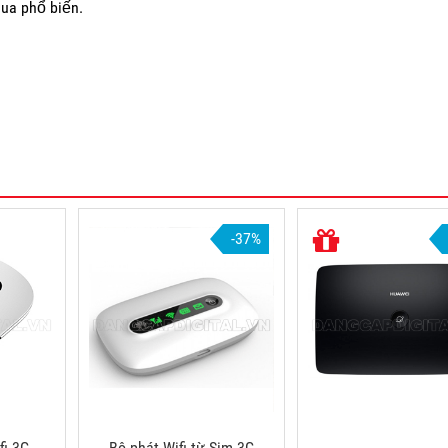
mua phổ biến.
-37%
ifi 3G
Bộ phát Wifi từ Sim 3G