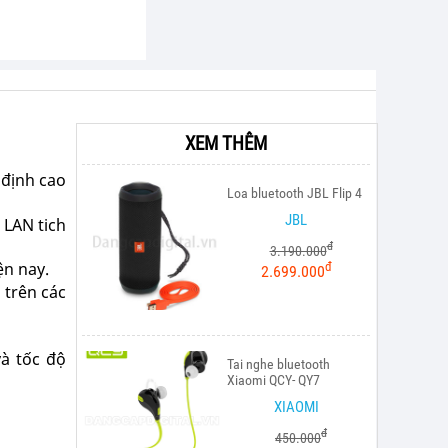
XEM THÊM
 định cao
Loa bluetooth JBL Flip 4
JBL
 LAN tich
đ
3.190.000
ện nay.
đ
2.699.000
 trên các
à tốc độ
Tai nghe bluetooth
Xiaomi QCY- QY7
XIAOMI
đ
450.000