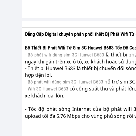
Đẳng Cấp Digital chuyên phân phối thiết Bị Phát Wifi 
Bộ Thiết Bị Phát Wifi Từ Sim 3G Huawei B683 Tốc Độ Ca
-
là thiết bị p
Bộ
phát wifi dùng sim 3G Huawei B683
ngay khi gắn trên xe ô tô, xe khách hoặc sử dụ
- Thiết bị Huawei B683 là thiết bị chuyển đổi só
hợp tiện lợi.
-
hỗ trợ sim 3G
Bộ
phát wifi dùng sim 3G Huawei B683
-
có công suất thu và phát lớn
Wifi 3G Huawei B683
xe khách loại lớn.
- Tốc độ phát sóng Internet của bộ phát wifi 
upload tối đa 5.76 Mbps cho vùng phủ sóng rồi 