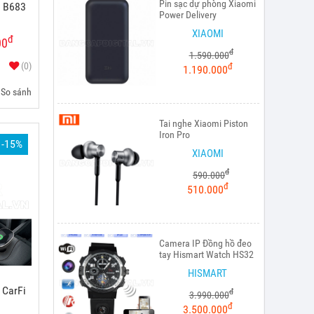
Pin sạc dự phòng Xiaomi
i B683
Power Delivery
XIAOMI
đ
00
đ
1.590.000
(0)
đ
1.190.000
So sánh
Tai nghe Xiaomi Piston
Iron Pro
-15%
XIAOMI
đ
590.000
đ
510.000
Camera IP Đồng hồ đeo
tay Hismart Watch HS32
HISMART
 CarFi
đ
3.990.000
đ
3.500.000