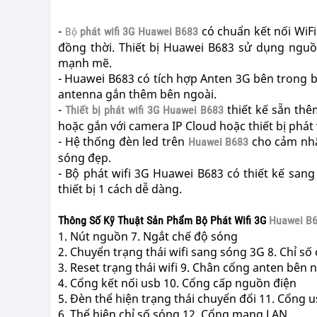
-
có chuẩn kết nối WiF
Bộ
phát wifi 3G Huawei B683
đồng thời. Thiết bị Huawei B683 sử dụng nguồ
mạnh mẽ.
- Huawei B683 có tích hợp Anten 3G bên trong 
antenna gắn thêm bên ngoài.
-
thiết kế sẵn thê
Thiết bị phát wifi 3G Huawei B683
hoặc gắn với camera IP Cloud hoặc thiết bị phát 
- Hệ thống đèn led trên
cho cảm nhận
Huawei B683
sóng đẹp.
- Bộ phát wifi 3G Huawei B683 có thiết kế sa
thiết bị 1 cách dễ dàng.
Thông Số Kỹ Thuật Sản Phẩm Bộ Phát Wifi 3G
Huawei B
1. Nút nguồn 7. Ngắt chế độ sóng
2. Chuyển trạng thái wifi sang sóng 3G 8. Chỉ s
3. Reset trạng thái wifi 9. Chân cổng anten bên 
4. Cổng kết nối usb 10. Cổng cấp nguồn điện
5. Đèn thể hiện trạng thái chuyển đổi 11. Cổng 
6. Thể hiện chỉ số sóng 12. Cổng mạng LAN