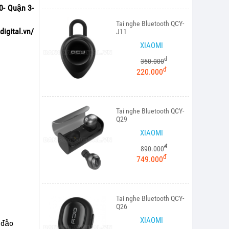
0- Quận 3-
Tai nghe Bluetooth QCY-
igital.vn/
J11
XIAOMI
đ
350.000
đ
220.000
Tai nghe Bluetooth QCY-
Q29
XIAOMI
đ
890.000
đ
749.000
Tai nghe Bluetooth QCY-
Q26
XIAOMI
 đảo