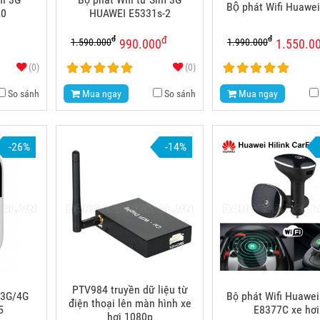
Bộ phát Wifi Huawe
20
HUAWEI E5331s-2
đ
đ
đ
1.590.000
1.990.000
990.000
1.550.0
(0)
(0)
So sánh
Mua ngay
So sánh
Mua ngay
-26%
-14%
PTV984 truyền dữ liệu từ
i 3G/4G
Bộ phát Wifi Huawei
điện thoại lên màn hình xe
5
E8377C xe hơi
hơi 1080p