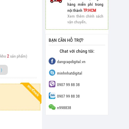
hàng miễn phí trong
nội thành
TP.HCM
Xem thêm chính sách
vận chuyển
.
BẠN CẦN HỖ TRỢ?
Chat với chúng tôi:
2
 kho
sản phẩm)
dangcapdigital.vn
)
minhnhatdigital
0907 99 88 38
KHUYẾN MÃI
0907 99 88 38
n998838