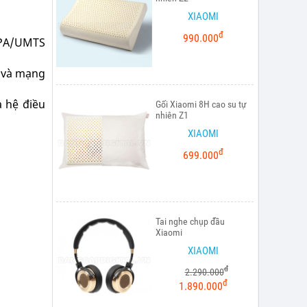
XIAOMI
đ
990.000
PA/UMTS
) và mạng
à hệ điều
Gối Xiaomi 8H cao su tự
nhiên Z1
XIAOMI
đ
699.000
Tai nghe chụp đầu
Xiaomi
XIAOMI
đ
2.290.000
đ
1.890.000