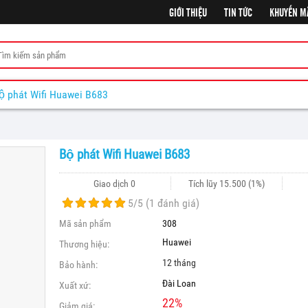
GIỚI THIỆU
TIN TỨC
KHUYẾN M
ộ phát Wifi Huawei B683
Bộ phát Wifi Huawei B683
Giao dịch 0
Tích lũy
15.500
(1%)
5
/5 (
1
đánh giá)
Mã sản phẩm
308
Huawei
Thương hiệu:
12 tháng
Bảo hành:
Đài Loan
Xuất xứ:
22
%
Giảm giá: