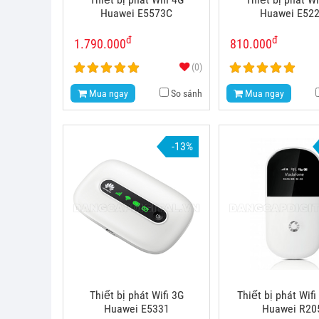
Huawei E5573C
Huawei E52
đ
đ
1.790.000
810.000
(0)
Mua ngay
So sánh
Mua ngay
-13%
Thiết bị phát Wifi 3G
Thiết bị phát Wif
Huawei E5331
Huawei R20