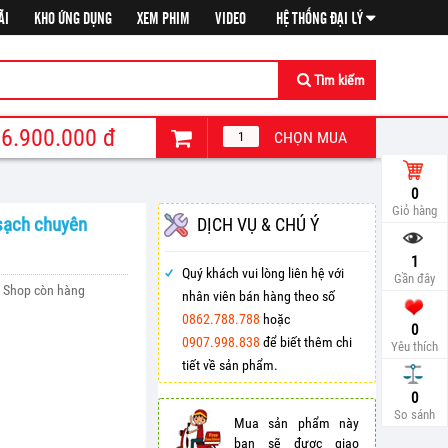
ÃI
KHO ỨNG DỤNG
XEM PHIM
VIDEO
HỆ THỐNG ĐẠI LÝ
Tìm kiếm
6.900.000
đ
CHỌN MUA
0
Giỏ hàng
 sạch chuyên
DỊCH VỤ & CHÚ Ý
1
Quý khách vui lòng liên hệ với
Gần đây
Shop còn hàng
nhân viên bán hàng theo số
0862.788.788
hoặc
0
0907.998.838
để biết thêm chi
Yêu thích
tiết về sản phẩm.
So sá
0
So sánh
Mua sản phẩm này
bạn sẽ được giao