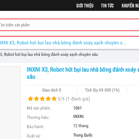
GIỚI THIỆU
TIN TỨC
KHUYẾN M
INXNI X3, Robot hút bụi lau nhà bông đánh xoáy sạch chuyên sâu
3, Robot hút bụi lau nhà bông đánh xoáy sạch chuyên sâu
INXNI X3, Robot hút bụi lau nhà bông đánh xoáy
sâu
Giao dịch 0
Tích lũy
69.000
(1%)
5
/5 (
1
đánh giá)
Mã sản phẩm
1061
INXNI
Thương hiệu:
12 tháng
Bảo hành:
Trung Quốc
Xuất xứ: