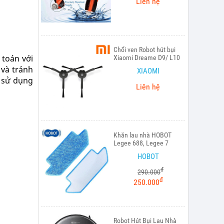
Liên hệ
Chổi ven Robot hút bụi
 toán với
Xiaomi Dreame D9/ L10
 và tránh
XIAOMI
g sử dụng
Liên hệ
Khăn lau nhà HOBOT
Legee 688, Legee 7
HOBOT
đ
290.000
đ
250.000
Robot Hút Bụi Lau Nhà