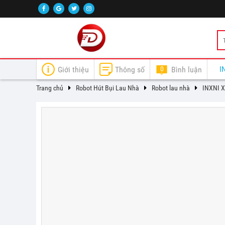
Giới thiệu
Thông số
0
Bình luận
Trang chủ
Robot Hút Bụi Lau Nhà
Robot lau nhà
INXNI X