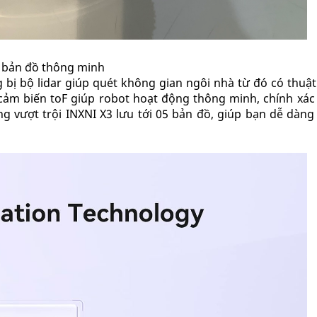
p bản đồ thông minh
ị bộ lidar giúp quét không gian ngôi nhà từ đó có thuật
 cảm biến toF giúp robot hoạt động thông minh, chính xác
ng vượt trội INXNI X3 lưu tới 05 bản đồ, giúp bạn dễ dàn