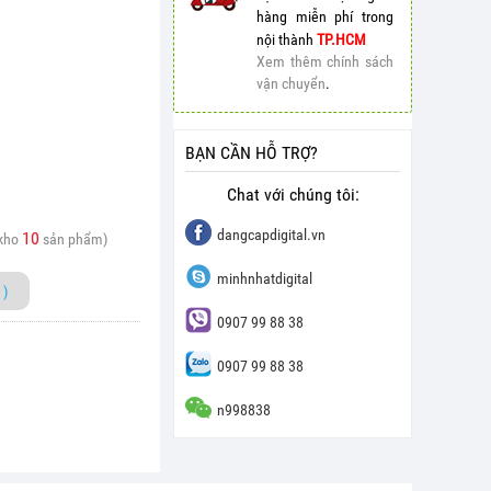
hàng miễn phí trong
nội thành
TP.HCM
Xem thêm chính sách
vận chuyển
.
BẠN CẦN HỖ TRỢ?
Chat với chúng tôi:
dangcapdigital.vn
10
 kho
sản phẩm)
minhnhatdigital
)
0907 99 88 38
0907 99 88 38
n998838