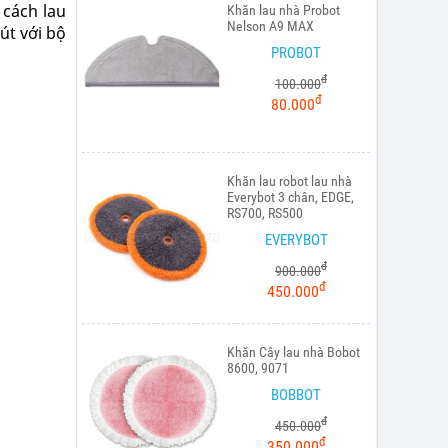
 cách lau
Khăn lau nhà Probot
Nelson A9 MAX
út với bộ
PROBOT
đ
100.000
đ
80.000
Khăn lau robot lau nhà
Everybot 3 chân, EDGE,
RS700, RS500
EVERYBOT
đ
900.000
đ
450.000
Khăn Cây lau nhà Bobot
8600, 9071
BOBBOT
đ
450.000
đ
350.000