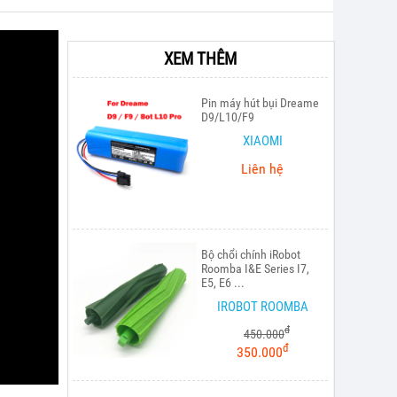
XEM THÊM
Pin máy hút bụi Dreame
D9/L10/F9
XIAOMI
Liên hệ
Bộ chổi chính iRobot
Roomba I&E Series I7,
E5, E6 ...
IROBOT ROOMBA
đ
450.000
đ
350.000