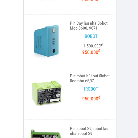
Pin Cây lau nhà Bobot
Mop 8600, 9071
BOBOT
đ
1.500.000
đ
950.000
Pin robot hút bụi iRobot
Roomba e5/i7
IROBOT
đ
950.000
Pin irobot S9, robot lau
nhà irobot S9