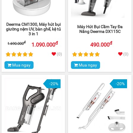
Deerma CM1300, Máy hút bụi
Máy Hút Bụi Cầm Tay Đa
giường nệm UV, bàn ghế, kệ tủ
Năng Deerma DX115C
3 in 1
đ
đ
đ
1.690.000
1.090.000
490.000
(0)
(0)
Mua ngay
Mua ngay
-20%
-20%