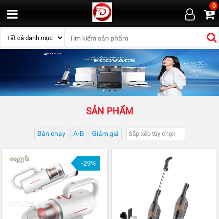
0
SẢN PHẨM
Bán chạy
A-B
Giảm giá
-29%