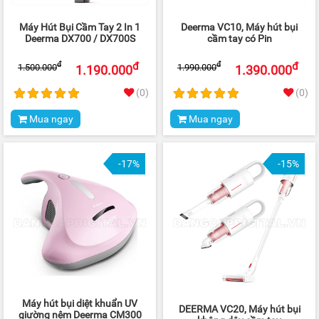
Máy Hút Bụi Cầm Tay 2 In 1
Deerma VC10, Máy hút bụi
Deerma DX700 / DX700S
cầm tay có Pin
đ
đ
đ
đ
1.500.000
1.990.000
1.190.000
1.390.000
(0)
(0)
Mua ngay
Mua ngay
-17%
-15%
Máy hút bụi diệt khuẩn UV
DEERMA VC20, Máy hút bụi
giường nệm Deerma CM300