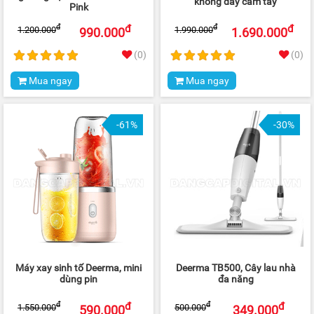
không dây cầm tay
Pink
đ
đ
đ
đ
1.200.000
1.990.000
990.000
1.690.000
(0)
(0)
Mua ngay
Mua ngay
-61%
-30%
Máy xay sinh tố Deerma, mini
Deerma TB500, Cây lau nhà
dùng pin
đa năng
đ
đ
đ
đ
1.550.000
500.000
590.000
349.000