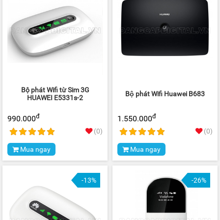
Bộ phát Wifi từ Sim 3G
Bộ phát Wifi Huawei B683
HUAWEI E5331s-2
đ
đ
990.000
1.550.000
(0)
(0)
Mua ngay
Mua ngay
-13%
-26%