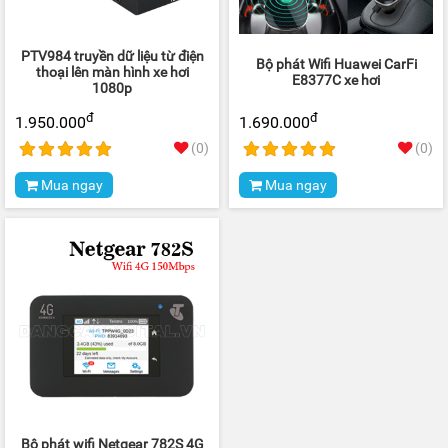
PTV984 truyền dữ liệu từ điện
Bộ phát Wifi Huawei CarFi
thoại lên màn hình xe hơi
E8377C xe hơi
1080p
đ
đ
1.950.000
1.690.000
(0)
(0)
Mua ngay
Mua ngay
Bộ phát wifi Netgear 782S 4G