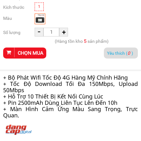
1
Kích thước
Màu
-
+
Số lượng
5
(Hàng tồn kho
sản phẩm)
CHỌN MUA
Yêu thích (
0
)
+ Bộ Phát Wifi Tốc Độ 4G Hàng Mỹ Chính Hãng
+ Tốc Độ Download Tối Đa 150Mbps, Upload
50Mbps
+ Hỗ Trợ 10 Thiết Bị Kết Nối Cùng Lúc
+ Pin 2500mAh Dùng Liên Tục Lên Đến 10h
+ Màn Hình Cảm Ứng Màu Sang Trọng, Trực
Quan.