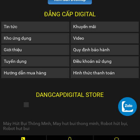
ĐẲNG CẤP DIGITAL
Tin tức
Khuyến mãi
Kho ứng dụng
Video
Giới thiệu
Quy định bảo hành
Tuyển dụng
Điều khoản sử dụng
Hướng dẫn mua hàng
Hình thức thanh toán
DANGCAPDIGITAL STORE
Máy Hút Bụi Thông Minh
,
May hut bui thong minh
,
Robot hút bụi
,
Robot hut bui