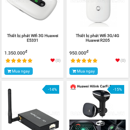
Thiết bị phát Wifi 3G Huawei
Thiết bị phát Wifi 3G/4G
E5331
Huawei R205
đ
đ
1.350.000
950.000
(0)
(0)
Mua ngay
Mua ngay
-14%
-15%