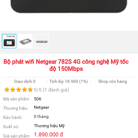
Bộ phát wifi Netgear 782S 4G công nghệ Mỹ tốc
độ 150Mbps
Giao dịch 0
Tích lũy
18.900
(1%)
Shop còn hàng
5
/5 (
1
đánh giá)
Mã sản phẩm
506
Netgear
Thương hiệu:
0 tháng
Bảo hành:
Thương hiệu Mỹ
Xuất xứ:
1.890.000
đ
Giá sản phẩm