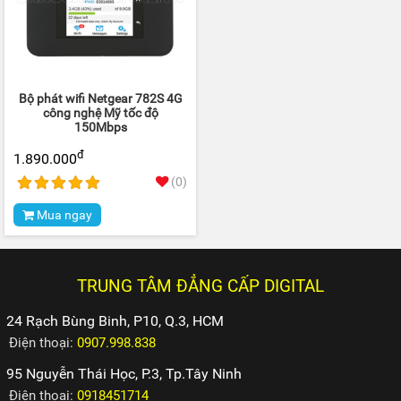
Bộ phát wifi Netgear 782S 4G
công nghệ Mỹ tốc độ
150Mbps
đ
1.890.000
(0)
Mua ngay
TRUNG TÂM ĐẲNG CẤP DIGITAL
24 Rạch Bùng Binh, P10, Q.3, HCM
Điện thoại:
0907.998.838
95 Nguyễn Thái Học, P.3, Tp.Tây Ninh
Điện thoại:
0918451714