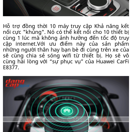
Hỗ trợ đồng thời 10 máy truy cập Khả năng kết
nối cực "khủng". Nó có thể kết nối cho 10 thiết bị
cùng 1 lúc mà không ảnh hưởng đến tốc độ truy
cập internet.Với ưu điểm này của sản phẩm
những người thân hay bạn bè đi cùng trên xe của
sẽ cùng chia sẻ sóng wifi từ thiết bị. Họ sẽ vô
cùng hài lòng với “sự phục vụ” của Huawei CarFi
E8377.