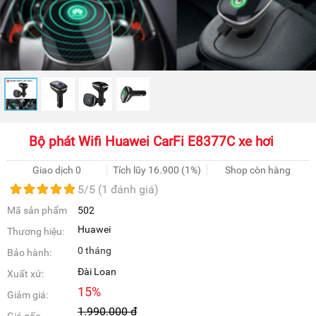
Bộ phát Wifi Huawei CarFi E8377C xe hơi
Giao dịch 0
Tích lũy
16.900
(1%)
Shop còn hàng
5
/5 (
1
đánh giá)
Mã sản phẩm
502
Huawei
Thương hiệu:
0 tháng
Bảo hành:
Đài Loan
Xuất xứ:
15
%
Giảm giá:
1.990.000
đ