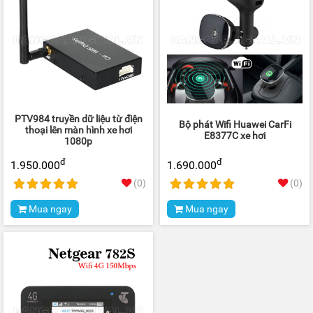
PTV984 truyền dữ liệu từ điện
Bộ phát Wifi Huawei CarFi
thoại lên màn hình xe hơi
E8377C xe hơi
1080p
đ
đ
1.950.000
1.690.000
(0)
(0)
Mua ngay
Mua ngay