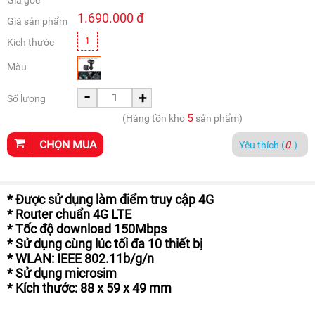
Giá gốc
1.690.000
đ
Giá sản phẩm
1
Kích thước
Màu
-
+
Số lượng
5
(Hàng tồn kho
sản phẩm)
CHỌN MUA
Yêu thích (
0
)
* Được sử dụng làm điểm truy cập 4G
* Router chuẩn 4G LTE
* Tốc độ download 150Mbps
* Sử dụng cùng lúc tối đa 10 thiết bị
* WLAN: IEEE 802.11b/g/n
* Sử dụng microsim
* Kích thước: 88 x 59 x 49 mm