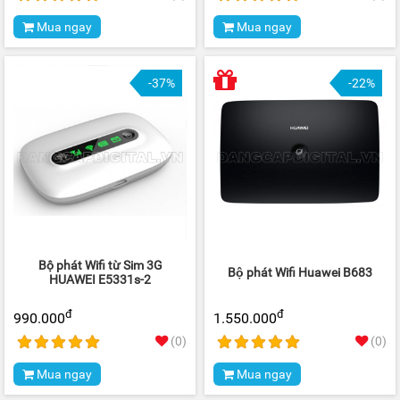
Mua ngay
Mua ngay
-37%
-22%
Bộ phát Wifi từ Sim 3G
Bộ phát Wifi Huawei B683
HUAWEI E5331s-2
đ
đ
990.000
1.550.000
(0)
(0)
Mua ngay
Mua ngay