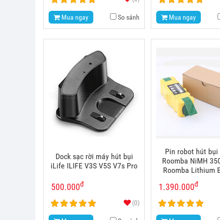
Mua ngay
So sánh
Mua ngay
Pin robot hút bụi 
Dock sạc rời máy hút bụi
Roomba NiMH 35
iLife ILIFE V3S V5S V7s Pro
Roomba Lithium B
đ
đ
500.000
1.390.000
(0)