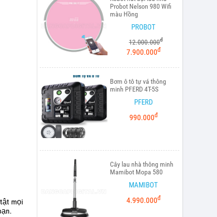
Probot Nelson 980 Wifi
màu Hồng
PROBOT
đ
12.000.000
đ
7.900.000
Bơm ô tô tự vá thông
minh PFERD 4T-5S
PFERD
đ
990.000
Cây lau nhà thông minh
Mamibot Mopa 580
MAMIBOT
đ
4.990.000
tật mọi
bạn.