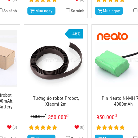
So sánh
Mua ngay
So sánh
Mua ngay
-46%
irobot
Tường ảo robot Probot,
Pin Neato NI-MH 
00mAh,
Xiaomi 2m
4000mAh
attery
đ
đ
đ
650.000
350.000
950.000
(0)
(0)