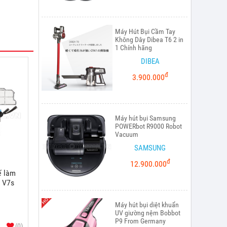
Máy Hút Bụi Cầm Tay
Không Dây Dibea T6 2 in
1 Chính hãng
DIBEA
đ
3.900.000
Máy hút bụi Samsung
POWERbot R9000 Robot
Vacuum
SAMSUNG
đ
12.900.000
ế làm
i V7s
Máy hút bụi diệt khuẩn
UV giường nệm Bobbot
P9 From Germany
(0)