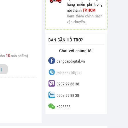
hàng miễn phí trong
nội thành
TP.HCM
Xem thêm chính sách
vận chuyển
.
BẠN CẦN HỖ TRỢ?
Chat với chúng tôi:
10
 kho
sản phẩm)
dangcapdigital.vn
)
minhnhatdigital
0907 99 88 38
0907 99 88 38
n998838