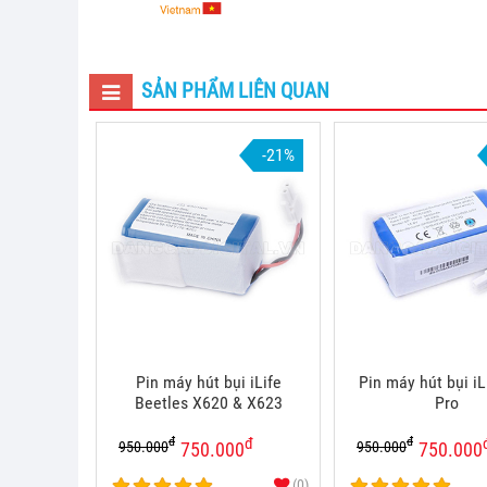
SẢN PHẨM LIÊN QUAN
-21%
Pin máy hút bụi iLife
Pin máy hút bụi iL
Beetles X620 & X623
Pro
đ
đ
đ
950.000
950.000
750.000
750.000
(0)