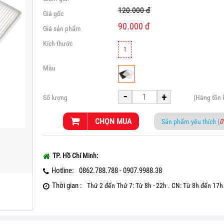
120.000
đ
Giá gốc
90.000
đ
Giá sản phẩm
Kích thước
1
Màu
-
+
Số lượng
(Hàng tồn
CHỌN MUA
Sản phẩm yêu thích (
0
TP. Hồ Chí Minh:
Hotline:
0862.788.788 - 0907.9988.38
Thời gian :
Thứ 2 đến Thứ 7: Từ 8h - 22h . CN: Từ 8h đến 17h