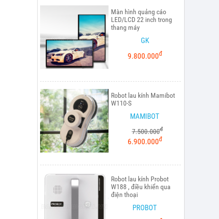
Màn hình quảng cáo
LED/LCD 22 inch trong
thang máy
GK
đ
9.800.000
Robot lau kính Mamibot
W110-S
MAMIBOT
đ
7.500.000
đ
6.900.000
Robot lau kính Probot
W188 , điều khiển qua
điện thoại
PROBOT