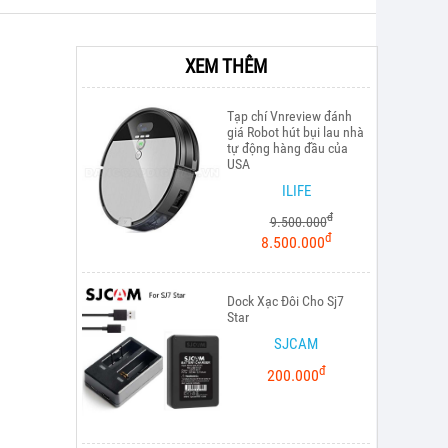
XEM THÊM
Tạp chí Vnreview đánh
giá Robot hút bụi lau nhà
tự động hàng đầu của
USA
ILIFE
đ
9.500.000
đ
8.500.000
Dock Xạc Đôi Cho Sj7
Star
SJCAM
đ
200.000