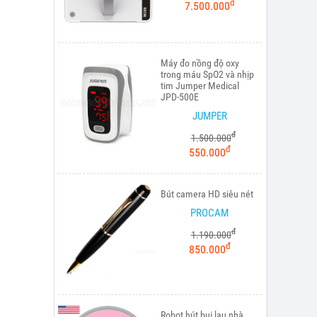
đ
7.500.000
Máy đo nồng độ oxy
trong máu SpO2 và nhịp
tim Jumper Medical
JPD-500E
JUMPER
đ
1.500.000
đ
550.000
Bút camera HD siêu nét
PROCAM
đ
1.190.000
đ
850.000
Robot hút bụi lau nhà