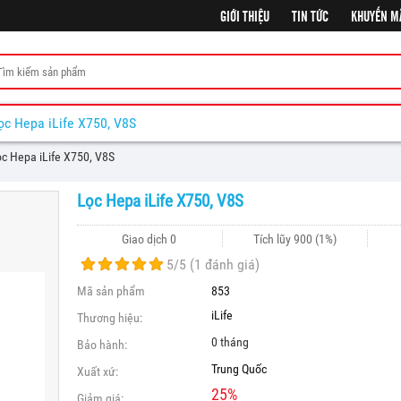
GIỚI THIỆU
TIN TỨC
KHUYẾN M
ọc Hepa iLife X750, V8S
c Hepa iLife X750, V8S
Lọc Hepa iLife X750, V8S
Giao dịch 0
Tích lũy
900
(1%)
5
/5 (
1
đánh giá)
Mã sản phẩm
853
iLife
Thương hiệu:
0 tháng
Bảo hành:
Trung Quốc
Xuất xứ:
25
%
Giảm giá: