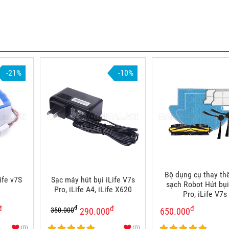
-21%
-10%
Bộ dụng cụ thay th
ife v7S
Sạc máy hút bụi iLife V7s
sạch Robot Hút bụ
Pro, iLife A4, iLife X620
Pro, iLife V7s
đ
đ
đ
đ
350.000
290.000
650.000
(0)
(0)