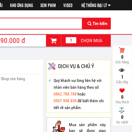
ÃI
KHO ỨNG DỤNG
XEM PHIM
VIDEO
HỆ THỐNG ĐẠI LÝ
Tìm kiếm
90.000
đ
CHỌN MUA
0
Giỏ hàng
DỊCH VỤ & CHÚ Ý
1
Shop còn hàng
Quý khách vui lòng liên hệ với
Gần đây
nhân viên bán hàng theo số
0862.788.788
hoặc
0
0907.998.838
để biết thêm chi
Yêu thích
tiết về sản phẩm.
So sá
0
So sánh
Mua sản phẩm này
bạn sẽ được giao