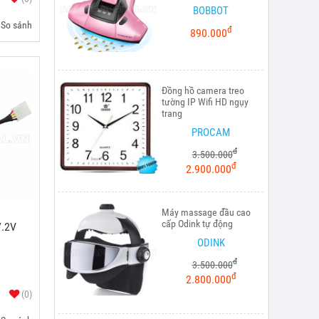
BOBBOT
So sánh
đ
890.000
Đồng hồ camera treo
tường IP Wifi HD ngụy
trang
PROCAM
đ
3.500.000
đ
2.900.000
Máy massage đầu cao
cấp Odink tự động
7.2V
ODINK
đ
3.500.000
đ
2.800.000
(0)