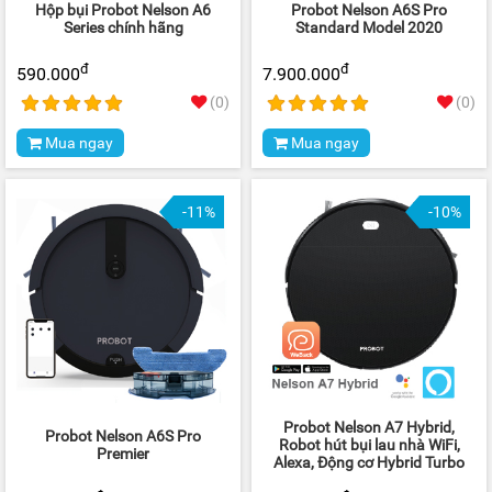
Hộp bụi Probot Nelson A6
Probot Nelson A6S Pro
Series chính hãng
Standard Model 2020
đ
đ
590.000
7.900.000
(0)
(0)
Mua ngay
Mua ngay
-11%
-10%
Probot Nelson A7 Hybrid,
Probot Nelson A6S Pro
Robot hút bụi lau nhà WiFi,
Premier
Alexa, Động cơ Hybrid Turbo