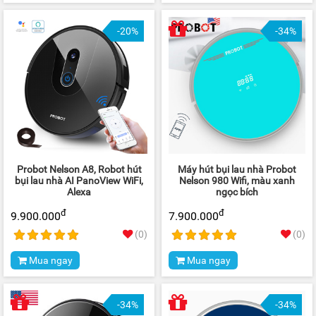
-20%
-34%
Probot Nelson A8, Robot hút
Máy hút bụi lau nhà Probot
bụi lau nhà AI PanoView WiFi,
Nelson 980 Wifi, màu xanh
Alexa
ngọc bích
đ
đ
9.900.000
7.900.000
(0)
(0)
Mua ngay
Mua ngay
-34%
-34%