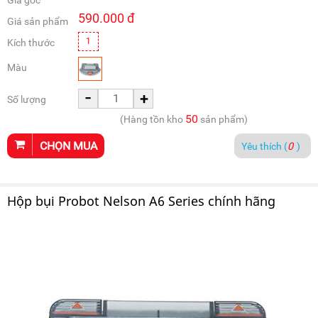
Giá gốc
590.000
đ
Giá sản phẩm
1
Kích thước
Màu
-
+
Số lượng
50
(Hàng tồn kho
sản phẩm)
CHỌN MUA
Yêu thích (
0
)
Hộp bụi Probot Nelson A6 Series chính hãng