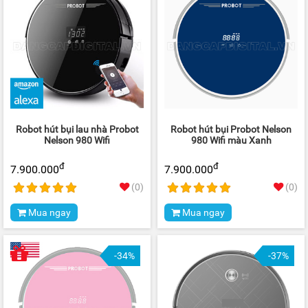
Robot hút bụi lau nhà Probot
Robot hút bụi Probot Nelson
Nelson 980 Wifi
980 Wifi màu Xanh
đ
đ
7.900.000
7.900.000
(0)
(0)
Mua ngay
Mua ngay
-34%
-37%