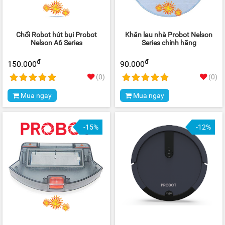
Chổi Robot hút bụi Probot
Khăn lau nhà Probot Nelson
Nelson A6 Series
Series chính hãng
đ
đ
150.000
90.000
(0)
(0)
Mua ngay
Mua ngay
-15%
-12%