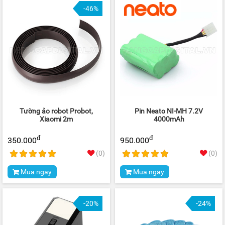
-46%
Tường ảo robot Probot,
Pin Neato NI-MH 7.2V
Xiaomi 2m
4000mAh
đ
đ
350.000
950.000
(0)
(0)
Mua ngay
Mua ngay
-20%
-24%