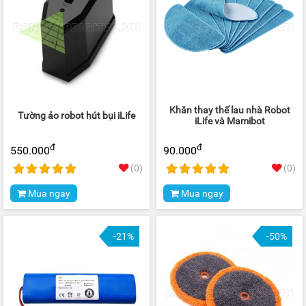
Khăn thay thế lau nhà Robot
Tường ảo robot hút bụi iLife
iLife và Mamibot
đ
đ
550.000
90.000
(0)
(0)
Mua ngay
Mua ngay
-21%
-50%