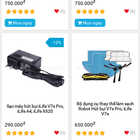
đ
đ
750.000
750.000
(0)
(0)
Mua ngay
Mua ngay
-10%
Bộ dụng cụ thay thế làm sạch
Sạc máy hút bụi iLife V7s Pro,
Robot Hút bụi V7s Pro, iLife
iLife A4, iLife X620
V7s
đ
đ
290.000
650.000
(0)
(0)