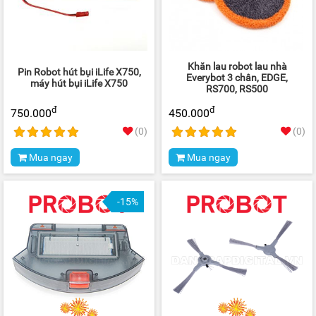
Khăn lau robot lau nhà
Pin Robot hút bụi iLife X750,
Everybot 3 chân, EDGE,
máy hút bụi iLife X750
RS700, RS500
đ
đ
750.000
450.000
(0)
(0)
Mua ngay
Mua ngay
-15%