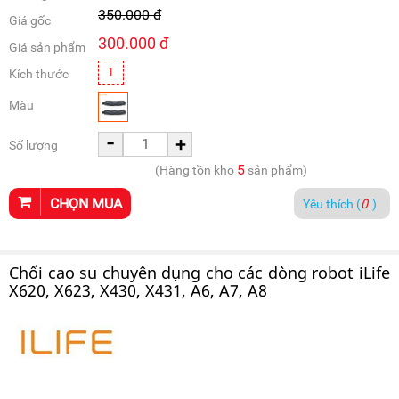
350.000
đ
Giá gốc
300.000
đ
Giá sản phẩm
1
Kích thước
Màu
-
+
Số lượng
5
(Hàng tồn kho
sản phẩm)
CHỌN MUA
Yêu thích (
0
)
Chổi cao su chuyên dụng cho các dòng robot iLife
X620, X623, X430, X431, A6, A7, A8