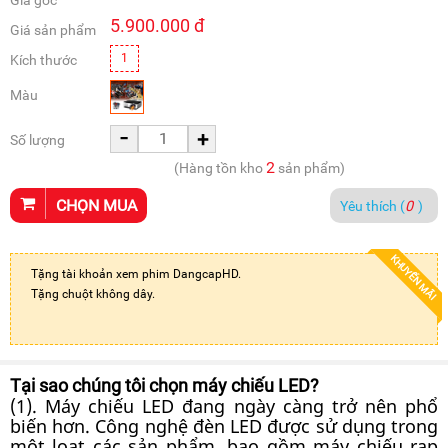
Giá gốc
5.900.000
đ
Giá sản phẩm
1
Kích thước
Màu
-
+
Số lượng
2
(Hàng tồn kho
sản phẩm)
CHỌN MUA
Yêu thích (
0
)
KHUYẾN MÃI
Tặng tài khoản xem phim DangcapHD.
Tặng chuột không dây.
Tại sao chúng tôi chọn máy chiếu LED?
(1). Máy chiếu LED đang ngày càng trở nên phổ
biến hơn. Công nghệ đèn LED được sử dụng trong
một loạt các sản phẩm, bao gồm máy chiếu rạp