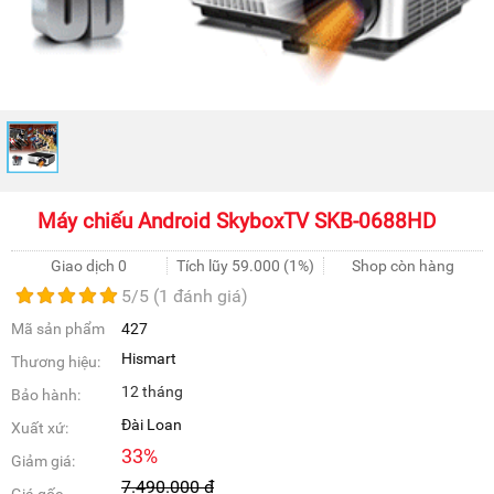
Máy chiếu Android SkyboxTV SKB-0688HD
Giao dịch 0
Tích lũy
59.000
(1%)
Shop còn hàng
5
/5 (
1
đánh giá)
Mã sản phẩm
427
Hismart
Thương hiệu:
12 tháng
Bảo hành:
Đài Loan
Xuất xứ:
33
%
Giảm giá:
7.490.000
đ