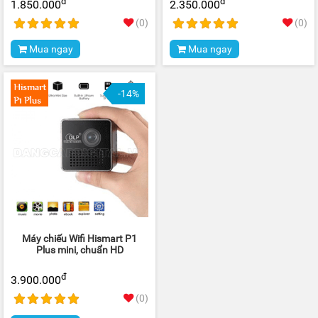
đ
đ
1.850.000
2.350.000
(0)
(0)
Mua ngay
Mua ngay
-14%
Máy chiếu Wifi Hismart P1
Plus mini, chuẩn HD
đ
3.900.000
(0)