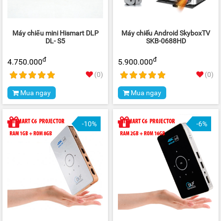
Máy chiếu mini Hismart DLP
Máy chiếu Android SkyboxTV
DL- S5
SKB-0688HD
đ
đ
4.750.000
5.900.000
(0)
(0)
Mua ngay
Mua ngay
-10%
-6%