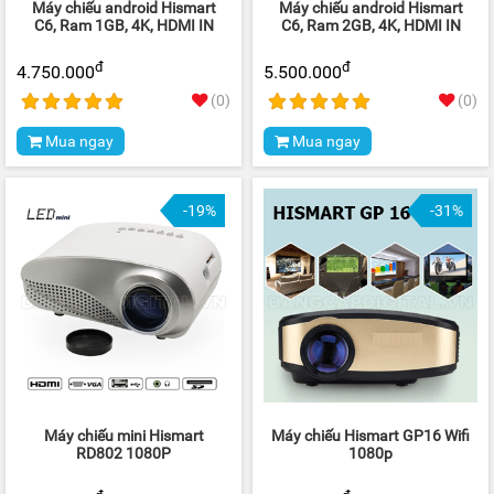
Máy chiếu android Hismart
Máy chiếu android Hismart
C6, Ram 1GB, 4K, HDMI IN
C6, Ram 2GB, 4K, HDMI IN
đ
đ
4.750.000
5.500.000
(0)
(0)
Mua ngay
Mua ngay
-19%
-31%
Máy chiếu mini Hismart
Máy chiếu Hismart GP16 Wifi
RD802 1080P
1080p