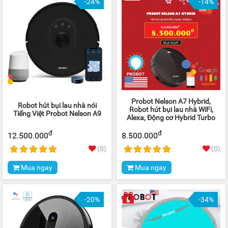
-24%
-14%
Probot Nelson A7 Hybrid,
Robot hút bụi lau nhà nói
Robot hút bụi lau nhà WiFi,
Tiếng Việt Probot Nelson A9
Alexa, Động cơ Hybrid Turbo
đ
đ
12.500.000
8.500.000
(0)
(0)
Mua ngay
Mua ngay
-20%
-34%