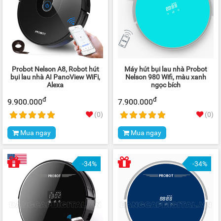
Probot Nelson A8, Robot hút
Máy hút bụi lau nhà Probot
bụi lau nhà AI PanoView WiFi,
Nelson 980 Wifi, màu xanh
Alexa
ngọc bích
đ
đ
9.900.000
7.900.000
(0)
(0)
Mua ngay
Mua ngay
-34%
-34%