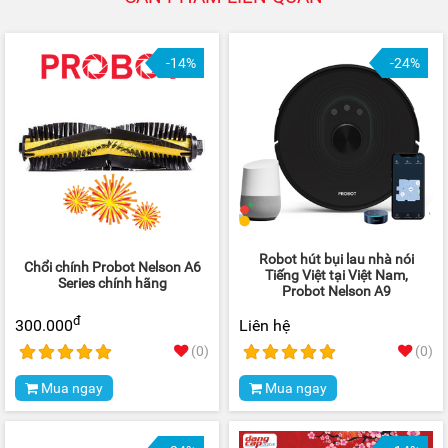
-14%
-24%
Robot hút bụi lau nhà nói
Chổi chính Probot Nelson A6
Tiếng Việt tại Việt Nam,
Series chính hãng
Probot Nelson A9
đ
300.000
Liên hệ
(0)
(0)
Mua ngay
Mua ngay