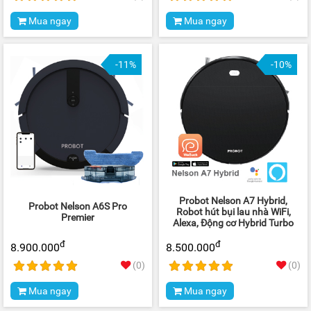
Mua ngay
Mua ngay
-11%
-10%
Probot Nelson A7 Hybrid,
Probot Nelson A6S Pro
Robot hút bụi lau nhà WiFi,
Premier
Alexa, Động cơ Hybrid Turbo
đ
đ
8.900.000
8.500.000
(0)
(0)
Mua ngay
Mua ngay