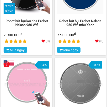
Robot hút bụi lau nhà Probot
Robot hút bụi Probot Nelson
Nelson 980 Wifi
980 Wifi màu Xanh
đ
đ
7.900.000
7.900.000
(0)
(0)
Mua ngay
Mua ngay
-34%
-37%