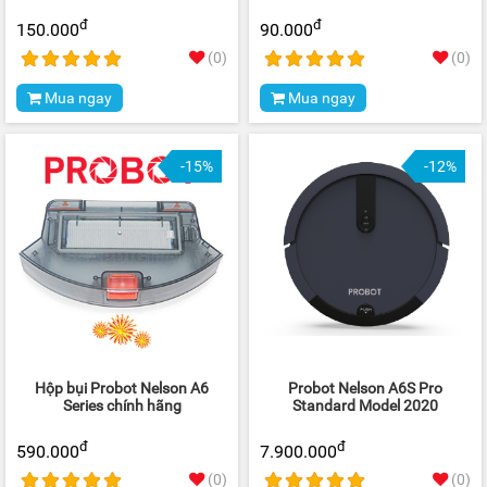
đ
đ
150.000
90.000
(0)
(0)
Mua ngay
Mua ngay
-15%
-12%
Hộp bụi Probot Nelson A6
Probot Nelson A6S Pro
Series chính hãng
Standard Model 2020
đ
đ
590.000
7.900.000
(0)
(0)