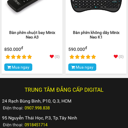
Bàn phím chuột bay Minix
Bàn phím không dây Minix
Neo A3
Neo K1
đ
đ
850.000
590.000
(0)
(0)
Mua ngay
Mua ngay
TRUNG TÂM ĐẲNG CẤP DIGITAL
24 Rạch Bùng Binh, P10, Q.3, HCM
Điện thoại:
0907.998.838
95 Nguyễn Thái Học, P.3, Tp.Tây Ninh
Điện thoại:
0918451714