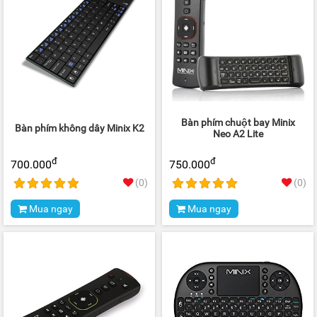
Bàn phím chuột bay Minix
Bàn phím không dây Minix K2
Neo A2 Lite
đ
đ
700.000
750.000
(0)
(0)
Mua ngay
Mua ngay