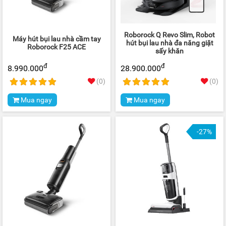
Roborock Q Revo Slim, Robot
Máy hút bụi lau nhà cầm tay
hút bụi lau nhà đa năng giặt
Roborock F25 ACE
sấy khăn
đ
đ
8.990.000
28.900.000
(0)
(0)
Mua ngay
Mua ngay
-27%