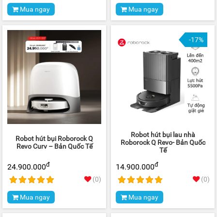
Mua ngay
Mua ngay
-17%
Robot hút bụi lau nhà
Robot hút bụi Roborock Q
Roborock Q Revo- Bản Quốc
Revo Curv – Bản Quốc Tế
Tế
đ
đ
24.900.000
14.900.000
(0)
(0)
Mua ngay
Mua ngay