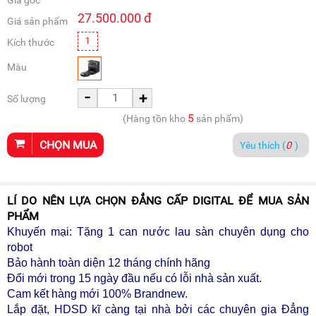
Giá gốc
27.500.000
đ
Giá sản phẩm
1
Kích thước
Màu
-
+
Số lượng
5
(Hàng tồn kho
sản phẩm)
CHỌN MUA
Yêu thích (
0
)
LÍ DO NÊN LỰA CHỌN ĐẲNG CẤP DIGITAL ĐỂ MUA SẢN
PHẨM
Khuyến mại: Tặng 1 can nước lau sàn chuyên dụng cho
robot
Bảo hành toàn diện 12 tháng chính hãng
Đổi mới trong 15 ngày đầu nếu có lỗi nhà sản xuất.
Cam kết hàng mới 100% Brandnew.
Lắp đặt, HDSD kĩ càng tại nhà bởi các chuyên gia Đẳng