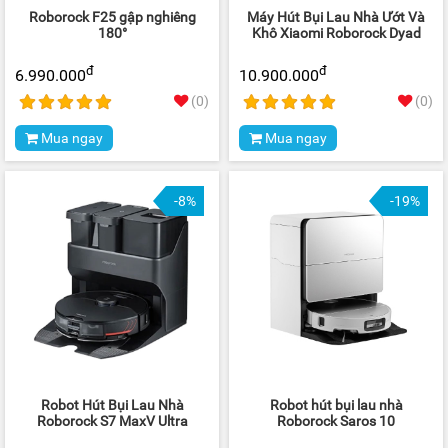
Roborock F25 gập nghiêng
Máy Hút Bụi Lau Nhà Ướt Và
180°
Khô Xiaomi Roborock Dyad
đ
đ
6.990.000
10.900.000
(0)
(0)
Mua ngay
Mua ngay
-8%
-19%
Robot Hút Bụi Lau Nhà
Robot hút bụi lau nhà
Roborock S7 MaxV Ultra
Roborock Saros 10