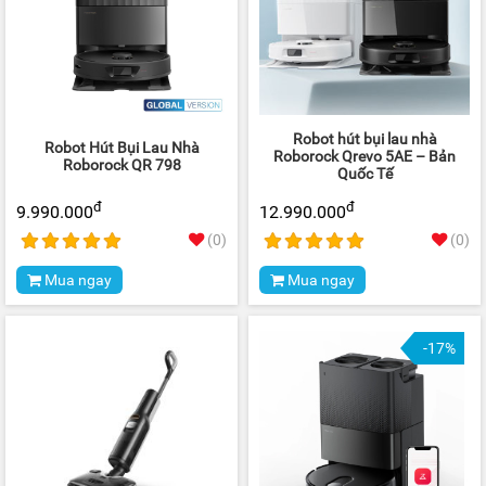
Robot hút bụi lau nhà
Robot Hút Bụi Lau Nhà
Roborock Qrevo 5AE – Bản
Roborock QR 798
Quốc Tế
đ
đ
9.990.000
12.990.000
(0)
(0)
Mua ngay
Mua ngay
-17%