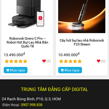
Roborock Qrevo C Pro –
Cây hút bụi lau nhà Roborock
Robot Hút Bụi Lau Nhà Bản
F25 Steam
Quốc Tế
đ
đ
13.490.000
10.490.000
(0)
(0)
Mua ngay
Mua ngay
TRUNG TÂM ĐẲNG CẤP DIGITAL
24 Rạch Bùng Binh, P10, Q.3, HCM
Điện thoại:
0907.998.838