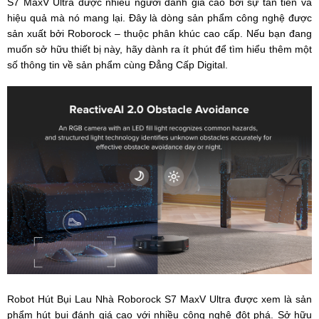
S7 MaxV Ultra được nhiều người đánh giá cao bởi sự tân tiến và
hiệu quả mà nó mang lại. Đây là dòng sản phẩm công nghệ được
sản xuất bởi Roborock – thuộc phân khúc cao cấp. Nếu bạn đang
muốn sở hữu thiết bị này, hãy dành ra ít phút để tìm hiểu thêm một
số thông tin về sản phẩm cùng Đẳng Cấp Digital.
Robot Hút Bụi Lau Nhà Roborock S7 MaxV Ultra được xem là sản
phẩm hút bụi đánh giá cao với nhiều công nghệ đột phá. Sở hữu