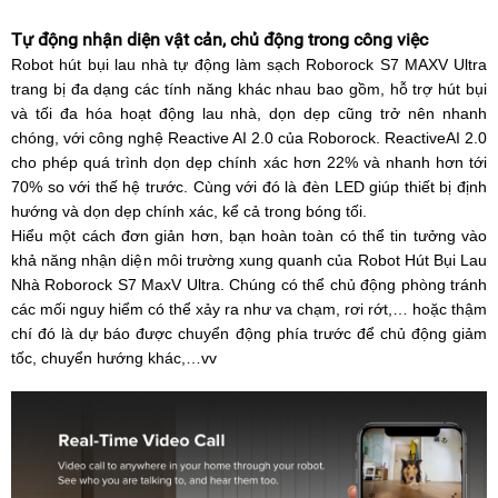
Tự động nhận diện vật cản, chủ động trong công việc
Robot hút bụi lau nhà tự động làm sạch Roborock S7 MAXV Ultra
trang bị đa dạng các tính năng khác nhau bao gồm, hỗ trợ hút bụi
và tối đa hóa hoạt động lau nhà, dọn dẹp cũng trở nên nhanh
chóng, với công nghệ Reactive AI 2.0 của Roborock. ReactiveAI 2.0
cho phép quá trình dọn dẹp chính xác hơn 22% và nhanh hơn tới
70% so với thế hệ trước. Cùng với đó là đèn LED giúp thiết bị định
hướng và dọn dẹp chính xác, kể cả trong bóng tối.
Hiểu một cách đơn giản hơn, bạn hoàn toàn có thể tin tưởng vào
khả năng nhận diện môi trường xung quanh của Robot Hút Bụi Lau
Nhà Roborock S7 MaxV Ultra. Chúng có thể chủ động phòng tránh
các mối nguy hiểm có thể xảy ra như va chạm, rơi rớt,… hoặc thậm
chí đó là dự báo được chuyển động phía trước để chủ động giảm
tốc, chuyển hướng khác,…vv