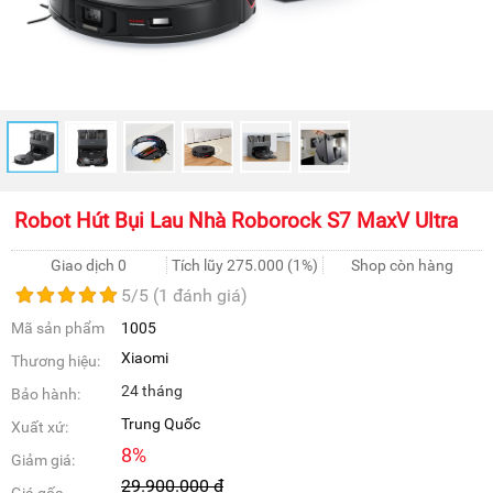
Robot Hút Bụi Lau Nhà Roborock S7 MaxV Ultra
Giao dịch 0
Tích lũy
275.000
(1%)
Shop còn hàng
5
/5 (
1
đánh giá)
Mã sản phẩm
1005
Xiaomi
Thương hiệu:
24 tháng
Bảo hành:
Trung Quốc
Xuất xứ:
8
%
Giảm giá:
29.900.000
đ