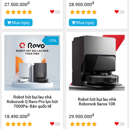
đ
đ
27.500.000
28.900.000
(0)
(0)
Mua ngay
Mua ngay
-10%
Robot hút bụi lau nhà
Robot hút bụi lau nhà
Roborock Q Revo Pro lực hút
Roborock Saros 10R
7000Pa- Bản quốc tế
đ
đ
18.490.000
29.900.000
(0)
(0)