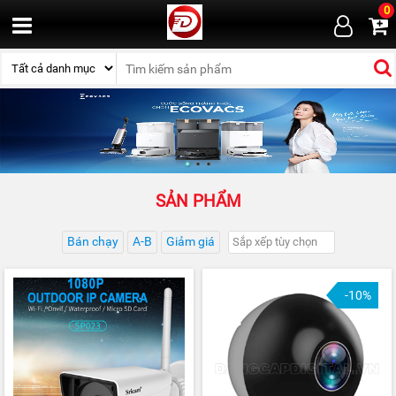
0
SẢN PHẨM
Bán chạy
A-B
Giảm giá
-10%