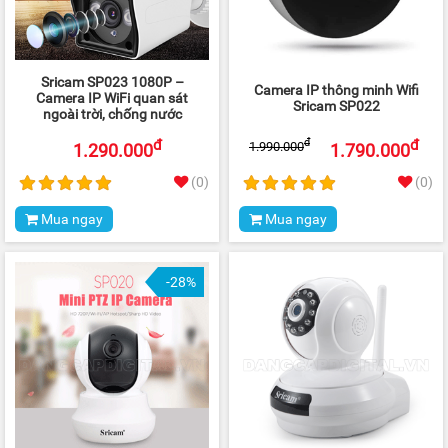
Sricam SP023 1080P –
Camera IP thông minh Wifi
Camera IP WiFi quan sát
Sricam SP022
ngoài trời, chống nước
đ
đ
đ
1.990.000
1.290.000
1.790.000
(0)
(0)
Mua ngay
Mua ngay
-28%