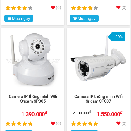
(0)
(0)
Mua ngay
Mua ngay
-29%
Camera IP thông minh Wifi
Camera IP thông minh Wifi
Sricam SP005
Sricam SP007
đ
đ
đ
2.190.000
1.390.000
1.550.000
(0)
(0)