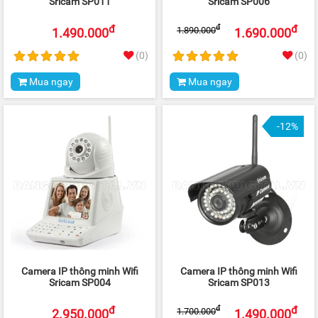
Sricam SP011
Sricam SP006
đ
đ
đ
1.890.000
1.490.000
1.690.000
(0)
(0)
Mua ngay
Mua ngay
-12%
Camera IP thông minh Wifi
Camera IP thông minh Wifi
Sricam SP004
Sricam SP013
đ
đ
đ
1.700.000
2.950.000
1.490.000