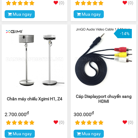
(0)
(0)
Mua ngay
Mua ngay
-14%
Cáp Displayport chuyển sang
Chân máy chiếu Xgimi H1, Z4
HDMI
đ
đ
2.700.000
300.000
(0)
(0)
Mua ngay
Mua ngay