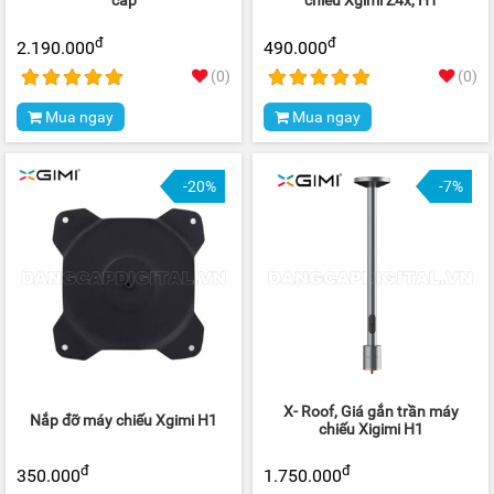
cấp
chiếu Xgimi Z4x, H1
đ
đ
2.190.000
490.000
(0)
(0)
Mua ngay
Mua ngay
-20%
-7%
X- Roof, Giá gắn trần máy
Nắp đỡ máy chiếu Xgimi H1
chiếu Xigimi H1
đ
đ
350.000
1.750.000