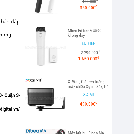
đ
450.000
đ
350.000
 chắn đáp
Micro Edifier MU500
 nóng.
không dây
EDIFIER
đ
2.290.000
đ
1.650.000
X- Wall, Giá treo tường
máy chiếu Xgimi Z4x, H1
XGIMI
0- Quận 3-
đ
490.000
igital.vn/
Máy hút bụi Dibea M6