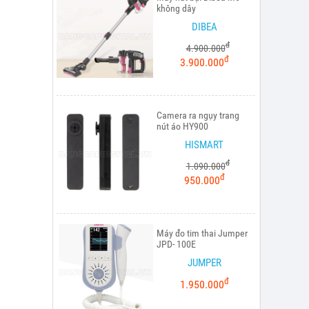
không dây
DIBEA
đ
4.900.000
đ
3.900.000
Camera ra ngụy trang
nút áo HY900
HISMART
đ
1.090.000
đ
950.000
Máy đo tim thai Jumper
JPD- 100E
JUMPER
đ
1.950.000