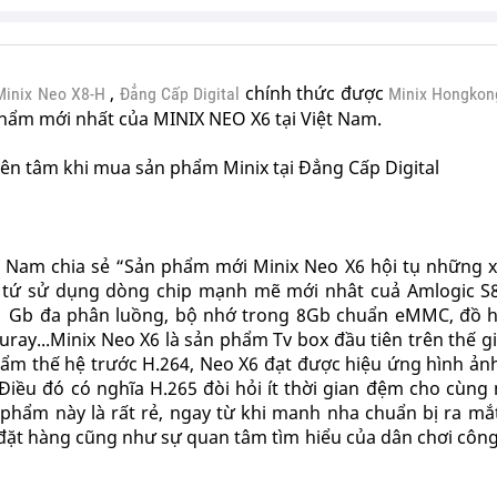
,
chính thức được
Minix Neo X8-H
Đẳng Cấp Digital
Minix Hongkon
phẩm mới nhất của MINIX NEO X6 tại Việt Nam.
yên tâm khi mua sản phẩm Minix tại Đẳng Cấp Digital
ệt Nam chia sẻ “Sản phẩm mới Minix Neo X6 hội tụ những
i tứ sử dụng dòng chip mạnh mẽ mới nhât cuả Amlogic S
m 1 Gb đa phân luồng, bộ nhớ trong 8Gb chuẩn eMMC, đồ h
luray...Minix Neo X6 là sản phẩm Tv box đầu tiên trên thế gi
hẩm thế hệ trước H.264, Neo X6 đạt được hiệu ứng hình ản
Điều đó có nghĩa H.265 đòi hỏi ít thời gian đệm cho cùng
phẩm này là rất rẻ, ngay từ khi manh nha chuẩn bị ra mắt
đặt hàng cũng như sự quan tâm tìm hiểu của dân chơi côn