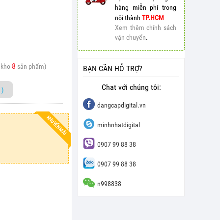
hàng miễn phí trong
nội thành
TP.HCM
Xem thêm chính sách
vận chuyển
.
8
 kho
sản phẩm)
BẠN CẦN HỖ TRỢ?
Chat với chúng tôi:
)
dangcapdigital.vn
KHUYẾN MÃI
minhnhatdigital
0907 99 88 38
0907 99 88 38
n998838