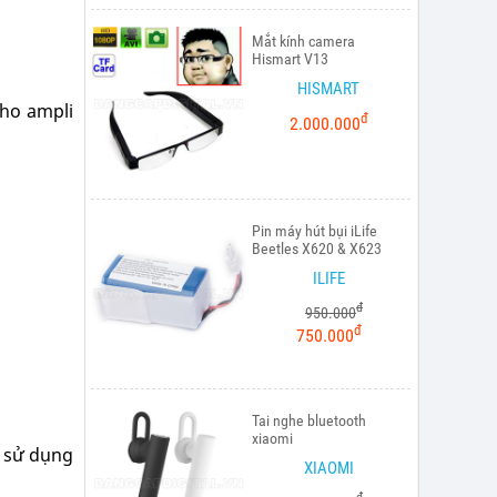
Mắt kính camera
Hismart V13
HISMART
ho ampli
đ
2.000.000
Pin máy hút bụi iLife
Beetles X620 & X623
ILIFE
đ
950.000
đ
750.000
Tai nghe bluetooth
xiaomi
m sử dụng
XIAOMI