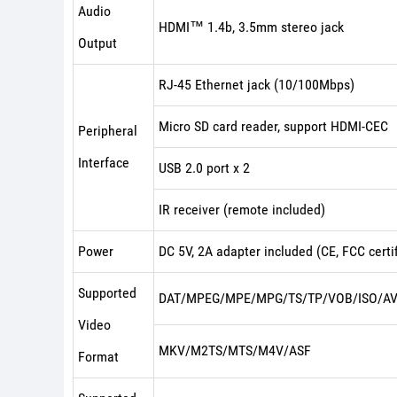
Audio
HDMI™ 1.4b, 3.5mm stereo jack
Output
RJ-45 Ethernet jack (10/100Mbps)
Micro SD card reader, support HDMI-CEC
Peripheral
Interface
USB 2.0 port x 2
IR receiver (remote included)
Power
DC 5V, 2A adapter included (CE, FCC certi
Supported
DAT/MPEG/MPE/MPG/TS/TP/VOB/ISO/A
Video
MKV/M2TS/MTS/M4V/ASF
Format