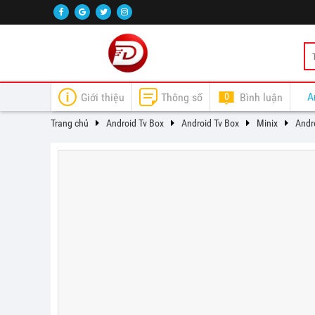
A
Giới thiệu
Thông số
0
Bình luận
Trang chủ
Android Tv Box
Android Tv Box
Minix
Andr