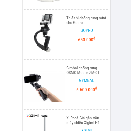
Thiết bị chống rung mini
cho Gopro
GOPRO
đ
650.000
Gimbal chống rung
OSMO Mobile ZM-01
GYMBAL
đ
6.600.000
X- Roof, Giá gắn trần
máy chiếu Xigimi H1
XGIMI