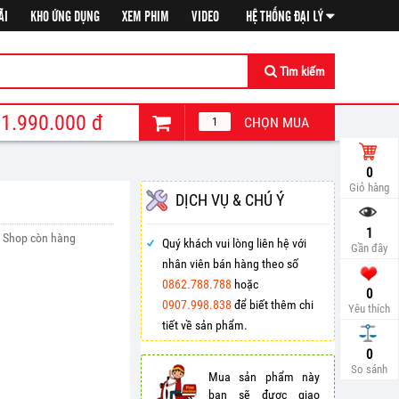
ÃI
KHO ỨNG DỤNG
XEM PHIM
VIDEO
HỆ THỐNG ĐẠI LÝ
Tìm kiếm
1.990.000
đ
CHỌN MUA
0
Giỏ hàng
DỊCH VỤ & CHÚ Ý
1
Shop còn hàng
Quý khách vui lòng liên hệ với
Gần đây
nhân viên bán hàng theo số
0862.788.788
hoặc
0
0907.998.838
để biết thêm chi
Yêu thích
tiết về sản phẩm.
So sá
0
So sánh
Mua sản phẩm này
bạn sẽ được giao