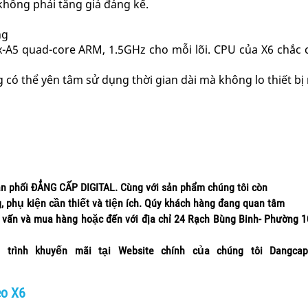
 không phải tăng giá đáng kể.
ng
x-A5 quad-core ARM, 1.5GHz cho mỗi lõi. CPU của X6 chắc
g có thể yên tâm sử dụng thời gian dài mà không lo thiết bị
ân phối ĐẲNG CẤP DIGITAL. Cùng với sản phẩm chúng tôi còn
ng, phụ kiện cần thiết và tiện ích. Qúy khách hàng đang quan tâm
ấn và mua hàng hoặc đến với địa chỉ 24 Rạch Bùng Binh- Phường 1
ình khuyến mãi tại Website chính của chúng tôi Dangcapd
eo X6