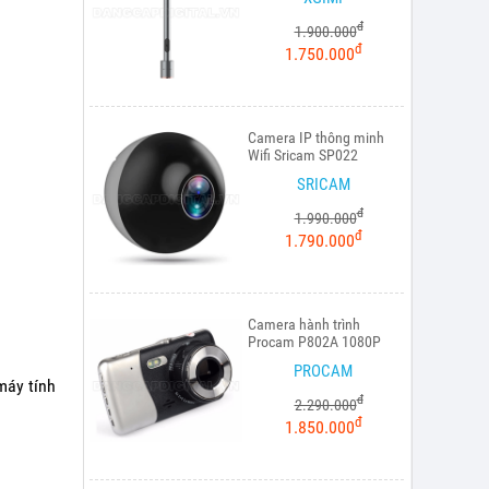
đ
1.900.000
đ
1.750.000
Camera IP thông minh
Wifi Sricam SP022
SRICAM
đ
1.990.000
đ
1.790.000
Camera hành trình
Procam P802A 1080P
PROCAM
áy tính
đ
2.290.000
đ
1.850.000