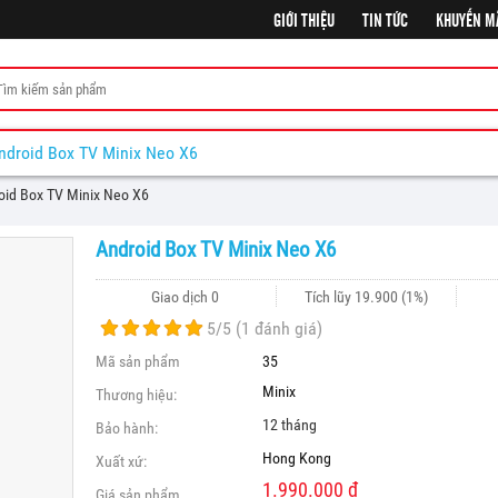
GIỚI THIỆU
TIN TỨC
KHUYẾN M
ndroid Box TV Minix Neo X6
oid Box TV Minix Neo X6
Android Box TV Minix Neo X6
Giao dịch 0
Tích lũy
19.900
(1%)
5
/5 (
1
đánh giá)
Mã sản phẩm
35
Minix
Thương hiệu:
12 tháng
Bảo hành:
Hong Kong
Xuất xứ:
1.990.000
đ
Giá sản phẩm