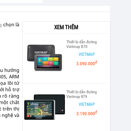
chọn là
g
XEM THÊM
Thiết bị dẫn đường
Vietmap B70
VIETMAP
đ
3.090.000
 xu hướng
805, ARM
ọa lõi tứ
ới hỗ trợ
Thiết bị dẫn đường
h rõ ràng
Vietmap R79
 một chất
VIETMAP
 trên thị
đ
3.190.000
g nghệ và