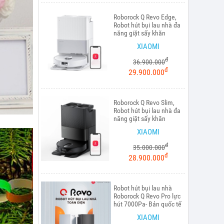
Roborock Q Revo Edge,
Robot hút bụi lau nhà đa
năng giặt sấy khăn
XIAOMI
đ
36.900.000
đ
29.900.000
Roborock Q Revo Slim,
Robot hút bụi lau nhà đa
năng giặt sấy khăn
XIAOMI
đ
35.000.000
đ
28.900.000
Robot hút bụi lau nhà
Roborock Q Revo Pro lực
hút 7000Pa- Bản quốc tế
XIAOMI