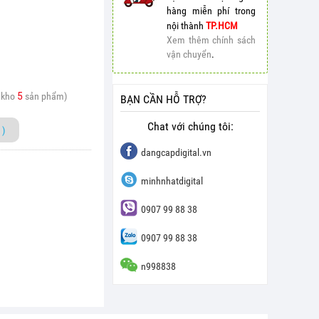
hàng miễn phí trong
nội thành
TP.HCM
Xem thêm chính sách
vận chuyển
.
5
 kho
sản phẩm)
BẠN CẦN HỖ TRỢ?
Chat với chúng tôi:
)
dangcapdigital.vn
minhnhatdigital
0907 99 88 38
0907 99 88 38
n998838