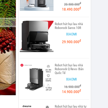
đ
20.500.000
đ
18.490.000
Robot hút bụi lau nhà
Roborock Saros 10R
XIAOMI
đ
29.900.000
Robot hút bụi lau nhà
Roborock Q Revo- Bản
Quốc Tế
XIAOMI
đ
16.900.000
đ
14.900.000
Robot hút bụi lau nhà tự