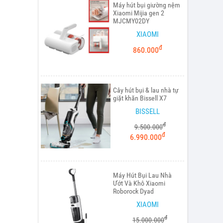
Máy hút bụi giường nệm
Xiaomi Mijia gen 2
MJCMY02DY
XIAOMI
đ
860.000
Cây hút bụi & lau nhà tự
giặt khăn Bissell X7
BISSELL
đ
9.500.000
đ
6.990.000
Máy Hút Bụi Lau Nhà
Ướt Và Khô Xiaomi
Roborock Dyad
XIAOMI
đ
15.000.000