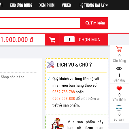
ÃI
KHO ỨNG DỤNG
XEM PHIM
VIDEO
HỆ THỐNG ĐẠI LÝ
Tìm kiếm
1.900.000
đ
CHỌN MUA
0
Giỏ hàng
DỊCH VỤ & CHÚ Ý
1
Shop còn hàng
Quý khách vui lòng liên hệ với
Gần đây
nhân viên bán hàng theo số
0862.788.788
hoặc
0
0907.998.838
để biết thêm chi
Yêu thích
tiết về sản phẩm.
So sá
0
So sánh
Mua sản phẩm này
bạn sẽ được giao