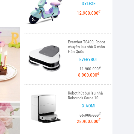
DYLEXE
đ
12.900.000
Everybot TS400, Robot
chuyên lau nhà 3 chân
Hàn Quốc
EVERYBOT
đ
11.900.000
đ
8.900.000
Robot hút bụi lau nhà
Roborock Saros 10
XIAOMI
đ
35.900.000
đ
28.900.000