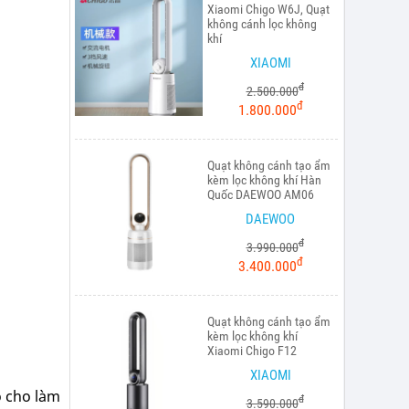
Xiaomi Chigo W6J, Quạt
không cánh lọc không
khí
XIAOMI
đ
2.500.000
đ
1.800.000
Quạt không cánh tạo ẩm
kèm lọc không khí Hàn
Quốc DAEWOO AM06
DAEWOO
đ
3.990.000
đ
3.400.000
Quạt không cánh tạo ẩm
kèm lọc không khí
Xiaomi Chigo F12
XIAOMI
o cho làm
đ
3.590.000