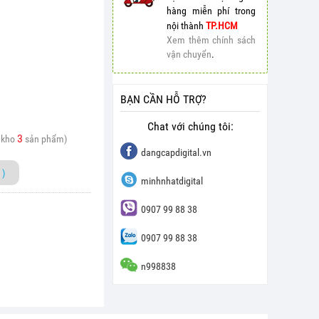
hàng miễn phí trong
nội thành
TP.HCM
Xem thêm chính sách
vận chuyển
.
BẠN CẦN HỖ TRỢ?
Chat với chúng tôi:
3
 kho
sản phẩm)
dangcapdigital.vn
)
minhnhatdigital
0907 99 88 38
0907 99 88 38
n998838