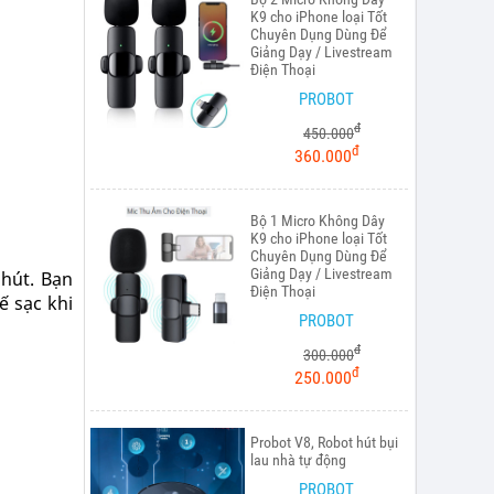
K9 cho iPhone loại Tốt
Chuyên Dụng Dùng Để
Giảng Dạy / Livestream
Điện Thoại
PROBOT
đ
450.000
đ
360.000
Bộ 1 Micro Không Dây
K9 cho iPhone loại Tốt
Chuyên Dụng Dùng Để
Giảng Dạy / Livestream
phút. Bạn
Điện Thoại
ế sạc khi
PROBOT
đ
300.000
đ
250.000
Probot V8, Robot hút bụi
lau nhà tự động
PROBOT