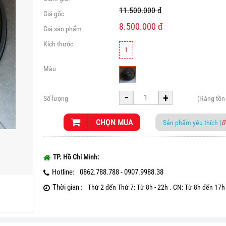
11.500.000
đ
Giá gốc
8.500.000
đ
Giá sản phẩm
Kích thước
1
Màu
-
+
Số lượng
(Hàng tồn
CHỌN MUA
Sản phẩm yêu thích (
0
TP. Hồ Chí Minh:
Hotline:
0862.788.788 - 0907.9988.38
Thời gian :
Thứ 2 đến Thứ 7: Từ 8h - 22h . CN: Từ 8h đến 17h