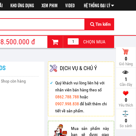
ÃI
KHO ỨNG DỤNG
XEM PHIM
VIDEO
HỆ THỐNG ĐẠI LÝ
Tìm kiếm
8.500.000
đ
CHỌN MUA
0
Giỏ hàng
LDS
DỊCH VỤ & CHÚ Ý
1
Shop còn hàng
Quý khách vui lòng liên hệ với
Gần đây
nhân viên bán hàng theo số
0862.788.788
hoặc
0
0907.998.838
để biết thêm chi
Yêu thích
tiết về sản phẩm.
So sá
0
So sánh
Mua sản phẩm này
bạn sẽ được giao