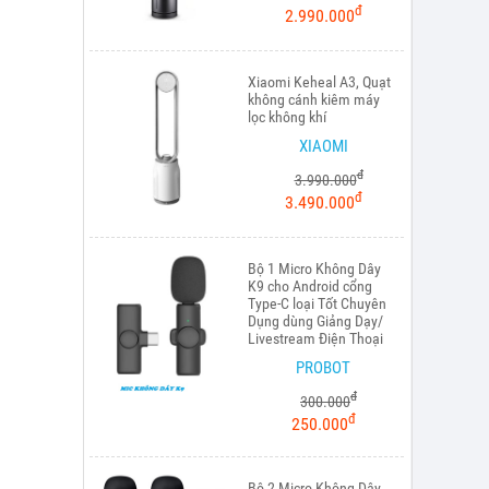
đ
2.990.000
Xiaomi Keheal A3, Quạt
không cánh kiêm máy
lọc không khí
XIAOMI
đ
3.990.000
đ
3.490.000
Bộ 1 Micro Không Dây
K9 cho Android cổng
Type-C loại Tốt Chuyên
Dụng dùng Giảng Dạy/
Livestream Điện Thoại
PROBOT
đ
300.000
đ
250.000
Bộ 2 Micro Không Dây