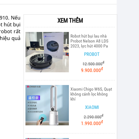
X910. Nếu
XEM THÊM
t hút bụi
robot rất
Robot hút bụi lau nhà
 hiệu quả
Probot Nelson A8 LDS
2023, lực hút 4000 Pa
PROBOT
đ
12.500.000
đ
9.900.000
Xiaomi Chigo W6S, Quạt
không cánh lọc không
khí
XIAOMI
đ
2.290.000
đ
1.990.000