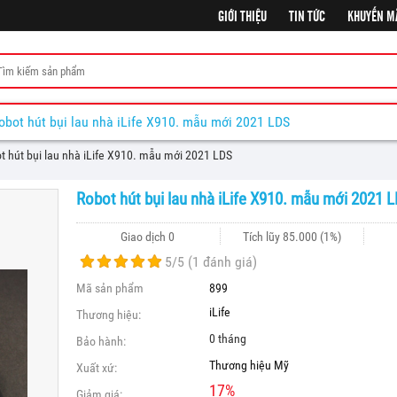
GIỚI THIỆU
TIN TỨC
KHUYẾN M
obot hút bụi lau nhà iLife X910. mẫu mới 2021 LDS
t hút bụi lau nhà iLife X910. mẫu mới 2021 LDS
Robot hút bụi lau nhà iLife X910. mẫu mới 2021 
Giao dịch 0
Tích lũy
85.000
(1%)
5
/5 (
1
đánh giá)
Mã sản phẩm
899
iLife
Thương hiệu:
0 tháng
Bảo hành:
Thương hiệu Mỹ
Xuất xứ:
17
%
Giảm giá: