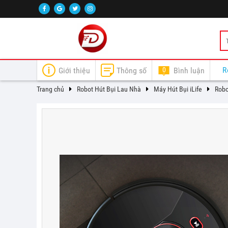
R
Giới thiệu
Thông số
0
Bình luận
Trang chủ
Robot Hút Bụi Lau Nhà
Máy Hút Bụi iLife
Robo