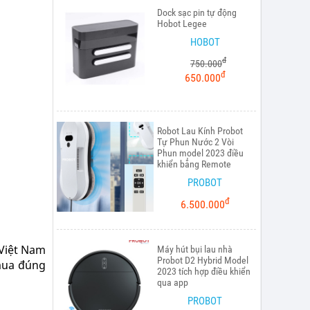
Dock sạc pin tự động
Hobot Legee
HOBOT
đ
750.000
đ
650.000
Robot Lau Kính Probot
Tự Phun Nước 2 Vòi
Phun model 2023 điều
khiển bẳng Remote
PROBOT
đ
6.500.000
 Việt Nam
Máy hút bụi lau nhà
Probot D2 Hybrid Model
mua đúng
2023 tích hợp điều khiển
qua app
PROBOT