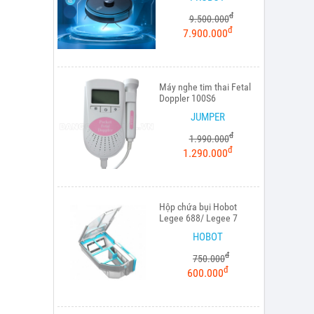
đ
9.500.000
đ
7.900.000
Máy nghe tim thai Fetal
Doppler 100S6
JUMPER
đ
1.990.000
đ
1.290.000
Hộp chứa bụi Hobot
Legee 688/ Legee 7
HOBOT
đ
750.000
đ
600.000