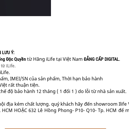
 LƯU Ý:
từ Hãng iLife tại Việt Nam
.
ống Độc Quyền
ĐẲNG CẤP DIGITAL
ừ iLife.
Life.
phẩm, IMEI/SN của sản phẩm, Thời hạn bảo hành
ệt rất thuận tiện.
hế độ bảo hành 12 tháng ( 1 đổi 1 ) do lỗi từ nhà sản xuất.
nội địa kém chất lượng. quý khách hãy đến showroom Ilife
TP. HCM HOẶC 632 Lê Hồng Phong- P10- Q10- Tp. HCM để 