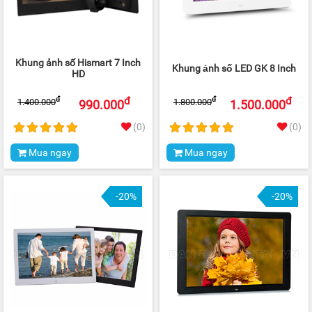
Khung ảnh số Hismart 7 Inch
Khung ảnh số LED GK 8 Inch
HD
đ
đ
đ
đ
1.400.000
1.800.000
990.000
1.500.000
(0)
(0)
Mua ngay
Mua ngay
-20%
-20%