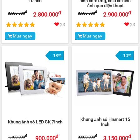
10inch
hình cảm ứng, chia sẽ hình
ảnh qua điện thoại
đ
đ
đ
đ
3.500.000
3.500.000
2.800.000
2.900.000
(0)
(0)
Mua ngay
Mua ngay
-18%
-10%
Khung ảnh số Hismart 15
Khung ảnh số LED GK 7Inch
Inch
đ
đ
đ
đ
1.100.000
3.500.000
900.000
3.150.000