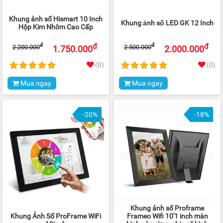
Khung ảnh số Hismart 10 Inch
Khung ảnh số LED GK 12 Inch
Hộp Kim Nhôm Cao Cấp
đ
đ
đ
đ
2.200.000
2.500.000
1.750.000
2.000.000
(0)
(0)
Mua ngay
Mua ngay
-20%
-18%
Khung ảnh số Proframe
Khung Ảnh Số ProFrame WiFi
Frameo Wifi 10'1 inch màn