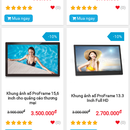
(0)
(0)
Mua ngay
Mua ngay
-10%
-10%
Khung ảnh số ProFrame 15,6
Khung ảnh số ProFrame 13.3
inch cho quảng cáo thương
Inch Full HD
mại
đ
đ
đ
đ
3.900.000
3.000.000
3.500.000
2.700.000
(0)
(0)