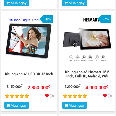
Mua ngay
Mua ngay
-8%
-7%
Khung ảnh số Hismart 15.6
Khung ảnh số LED GK 15 Inch
Inch, Full HD, Android, Wifi
đ
đ
đ
đ
3.150.000
5.290.000
2.850.000
4.900.000
(0)
(0)
Mua ngay
Mua ngay