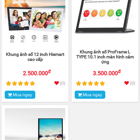
Khung ảnh số ProFrame L
Khung ảnh số 12 inch Hismart
TYPE 10.1 inch màn hình cảm
cao cấp
ứng
đ
đ
2.500.000
3.500.000
(0)
(0)
Mua ngay
Mua ngay