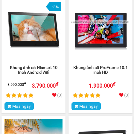
-5%
Khung ảnh số Hismart 10
Khung ảnh số ProFrame 10.1
Inch Android Wifi
inch HD
đ
đ
đ
3.990.000
3.790.000
1.900.000
(0)
(0)
Mua ngay
Mua ngay