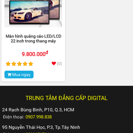
Màn hình quảng cáo LED/LCD
22 inch trong thang máy
đ
9.800.000
(0)
Mua ngay
TRUNG TÂM ĐẲNG CẤP DIGITAL
24 Rạch Bùng Binh, P10, Q.3, HCM
Điện thoại:
0907.998.838
95 Nguyễn Thái Học, P.3, Tp.Tây Ninh