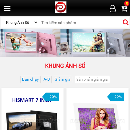
0
KHUNG ẢNH SỐ
Bán chạy
A-B
Giảm giá
-29%
-22%