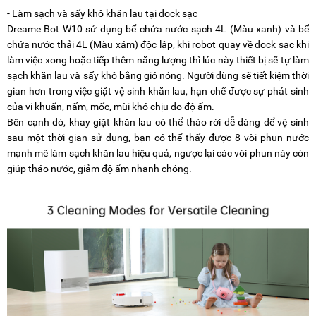
- Làm sạch và sấy khô khăn lau tại dock sạc
Dreame Bot W10 sử dụng bể chứa nước sạch 4L (Màu xanh) và bể
chứa nước thải 4L (Màu xám) độc lập, khi robot quay về dock sạc khi
làm việc xong hoặc tiếp thêm năng lượng thì lúc này thiết bị sẽ tự làm
sạch khăn lau và sấy khô bằng gió nóng. Người dùng sẽ tiết kiệm thời
gian hơn trong việc giặt vệ sinh khăn lau, hạn chế được sự phát sinh
của vi khuẩn, nấm, mốc, mùi khó chịu do độ ẩm.
Bên cạnh đó, khay giặt khăn lau có thể tháo rời dễ dàng để vệ sinh
sau một thời gian sử dụng, bạn có thể thấy được 8 vòi phun nước
mạnh mẽ làm sạch khăn lau hiệu quả, ngược lại các vòi phun này còn
giúp tháo nước, giảm độ ẩm nhanh chóng.