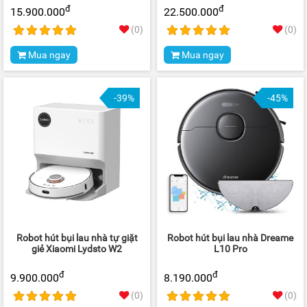
đ
đ
15.900.000
22.500.000
(0)
(0)
Mua ngay
Mua ngay
-39%
-45%
Robot hút bụi lau nhà tự giặt
Robot hút bụi lau nhà Dreame
giẻ Xiaomi Lydsto W2
L10 Pro
đ
đ
9.900.000
8.190.000
(0)
(0)