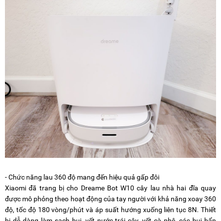
- Chức năng lau 360 độ mang đến hiệu quả gấp đôi
Xiaomi đã trang bị cho Dreame Bot W10 cây lau nhà hai đĩa quay
được mô phỏng theo hoạt động của tay người với khả năng xoay 360
độ, tốc độ 180 vòng/phút và áp suất hướng xuống liên tục 8N. Thiết
bị dễ dàng làm sạch bụi, vết nước trái cây, vết cà phê, các bụi bẩn