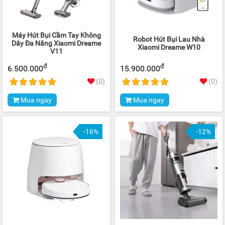
Máy Hút Bụi Cầm Tay Không
Robot Hút Bụi Lau Nhà
Dây Đa Năng Xiaomi Dreame
Xiaomi Dreame W10
V11
đ
đ
6.500.000
15.900.000
(0)
(0)
Mua ngay
Mua ngay
-16%
-12%