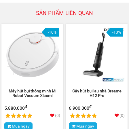
SẢN PHẨM LIÊN QUAN
-10%
-13%
Máy hút bụi thông minh Mi
Cây hút bụi lau nhà Dreame
Robot Vacuum Xiaomi
H12 Pro
đ
đ
5.880.000
6.900.000
(0)
(0)
Mua ngay
Mua ngay