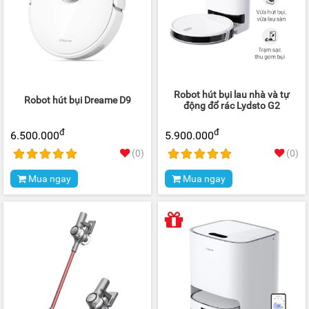
Robot hút bụi lau nhà và tự
Robot hút bụi Dreame D9
động đổ rác Lydsto G2
đ
đ
6.500.000
5.900.000
(0)
(0)
Mua ngay
Mua ngay