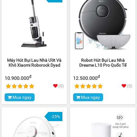
Máy Hút Bụi Lau Nhà Ướt Và
Robot Hút Bụi Lau Nhà
Khô Xiaomi Roborock Dyad
Dreame L10 Pro Quốc Tế
đ
đ
10.900.000
12.500.000
(0)
(0)
Mua ngay
Mua ngay
-25%