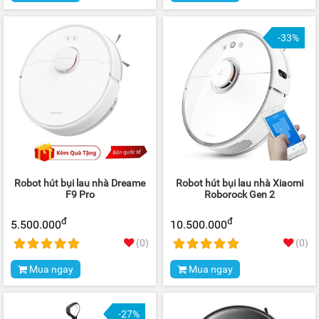
-33%
Robot hút bụi lau nhà Dreame
Robot hút bụi lau nhà Xiaomi
F9 Pro
Roborock Gen 2
đ
đ
5.500.000
10.500.000
(0)
(0)
Mua ngay
Mua ngay
-27%