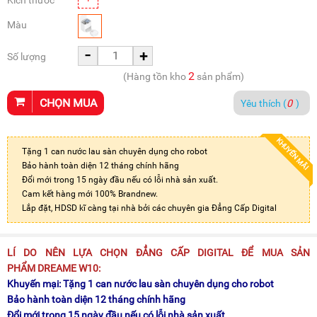
Kích thước
Màu
-
+
Số lượng
2
(Hàng tồn kho
sản phẩm)
CHỌN MUA
Yêu thích (
0
)
KHUYẾN MÃI
Tặng 1 can nước lau sàn chuyên dụng cho robot
Bảo hành toàn diện 12 tháng chính hãng
Đổi mới trong 15 ngày đầu nếu có lỗi nhà sản xuất.
Cam kết hàng mới 100% Brandnew.
Lắp đặt, HDSD kĩ càng tại nhà bởi các chuyên gia Đẳng Cấp Digital
LÍ DO NÊN LỰA CHỌN ĐẲNG CẤP DIGITAL ĐỂ MUA SẢN
PHẨM
DREAME W10
:
Khuyến mại: Tặng 1 can nước lau sàn chuyên dụng cho robot
Bảo hành toàn diện 12 tháng chính hãng
Đổi mới trong 15 ngày đầu nếu có lỗi nhà sản xuất.