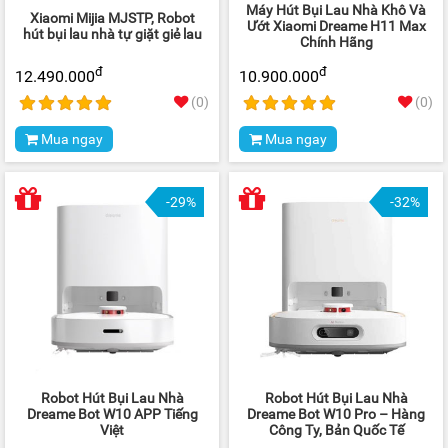
Máy Hút Bụi Lau Nhà Khô Và
Xiaomi Mijia MJSTP, Robot
Ướt Xiaomi Dreame H11 Max
hút bụi lau nhà tự giặt giẻ lau
Chính Hãng
đ
đ
12.490.000
10.900.000
(0)
(0)
Mua ngay
Mua ngay
-29%
-32%
Robot Hút Bụi Lau Nhà
Robot Hút Bụi Lau Nhà
Dreame Bot W10 APP Tiếng
Dreame Bot W10 Pro – Hàng
Việt
Công Ty, Bản Quốc Tế