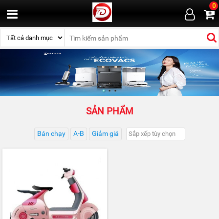
0
SẢN PHẨM
Bán chạy
A-B
Giảm giá