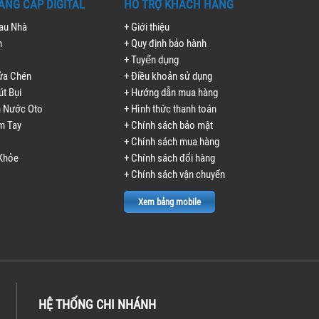
ẲNG CẤP DIGITAL
HỖ TRỢ KHÁCH HÀNG
Lau Nhà
+ Giới thiệu
h
+ Quy định bảo hành
+ Tuyển dụng
ửa Chén
+ Điều khoản sử dụng
út Bụi
+ Hướng dẫn mua hàng
n Nước Oto
+ Hình thức thanh toán
m Tay
+ Chính sách bảo mật
+ Chính sách mua hàng
Khỏe
+ Chính sách đổi hàng
+ Chính sách vận chuyển
Xem bảng mobile
HỆ THỐNG CHI NHÁNH