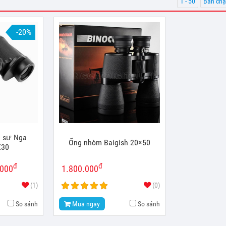
1 - 50
Bán chạ
-20%
 sự Nga
Ống nhòm Baigish 20×50
X30
đ
đ
.000
1.800.000
(1)
(0)
So sánh
Mua ngay
So sánh