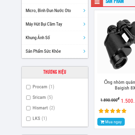
SẢN PHẨM
Micro, Bình Đun Nước Oto
Máy Hút Bụi Cầm Tay
Khung Ảnh Số
Sản Phẩm Sức Khỏe
THƯƠNG HIỆU
Ống nhòm quân
Procam
(1)
Baigish 8
Sricam
(5)
đ
1.890.000
1.500
Hismart
(2)
LKS
(1)
Mua ngay