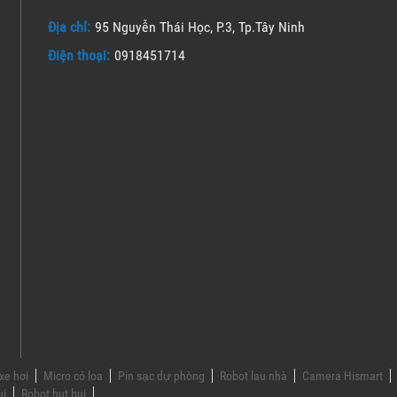
Địa chỉ:
95 Nguyễn Thái Học, P.3, Tp.Tây Ninh
Điện thoại:
0918451714
xe hơi
Micro có loa
Pin sạc dự phòng
Robot lau nhà
Camera Hismart
ụi
Robot hut bui