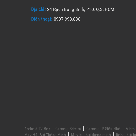
Địa chỉ:
24 Rạch Bùng Binh, P10, Q.3, HCM
Điện thoại:
0907.998.838
Android TV Box
Camera Sricam
Camera IP Siêu Nhỏ
Micro 
Máy Hút Bụi Thông Minh
May hut bui thong minh
Robot hút b