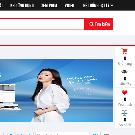
ÃI
KHO ỨNG DỤNG
XEM PHIM
VIDEO
HỆ THỐNG ĐẠI LÝ
Tìm kiếm
0
Giỏ hàng
0
Gần đây
0
Yêu thích
So sá
0
So sánh