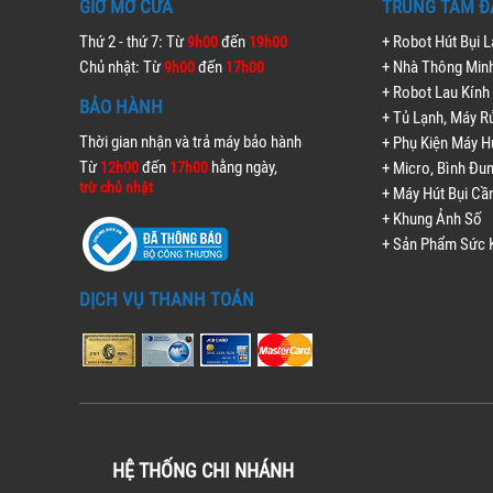
GIỜ MỞ CỬA
TRUNG TÂM Đ
Thứ 2 - thứ 7: Từ
đến
+ Robot Hút Bụi 
9h00
19h00
Chủ nhật: Từ
đến
+ Nhà Thông Min
9h00
17h00
+ Robot Lau Kính
BẢO HÀNH
+ Tủ Lạnh, Máy R
Thời gian nhận và trả máy bảo hành
+ Phụ Kiện Máy H
Từ
đến
hằng ngày,
12h00
17h00
+ Micro, Bình Đu
trừ chủ nhật
+ Máy Hút Bụi Cầ
+ Khung Ảnh Số
+ Sản Phẩm Sức 
DỊCH VỤ THANH TOÁN
HỆ THỐNG CHI NHÁNH