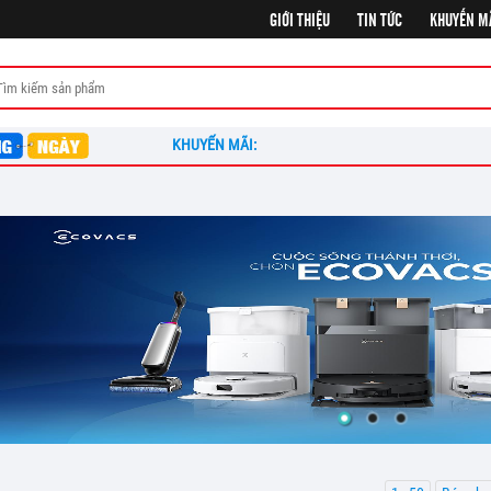
GIỚI THIỆU
TIN TỨC
KHUYẾN M
KHUYẾN MÃI: