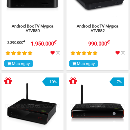
Android Box TV Mygica
Android Box TV Mygica
ATV580
ATV582
đ
đ
đ
2.290.000
1.950.000
990.000
(0)
(0)
Mua ngay
Mua ngay
-10%
-7%