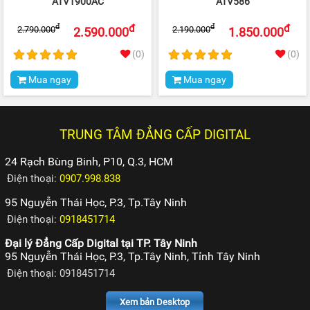
ATV1900AC
ATV586
đ
đ
đ
đ
2.790.000
2.190.000
2.590.000
1.850.000
(0)
(0)
Mua ngay
Mua ngay
TRUNG TÂM ĐẲNG CẤP DIGITAL
24 Rạch Bùng Binh, P10, Q.3, HCM
Điện thoại:
0907.998.838
95 Nguyễn Thái Học, P.3, Tp.Tây Ninh
Điện thoại:
0918451714
Đại lý Đẳng Cấp Digital tại TP. Tây Ninh
95 Nguyễn Thái Học, P.3, Tp.Tây Ninh, Tỉnh Tây Ninh
Điện thoại: 0918451714
Xem bản Desktop