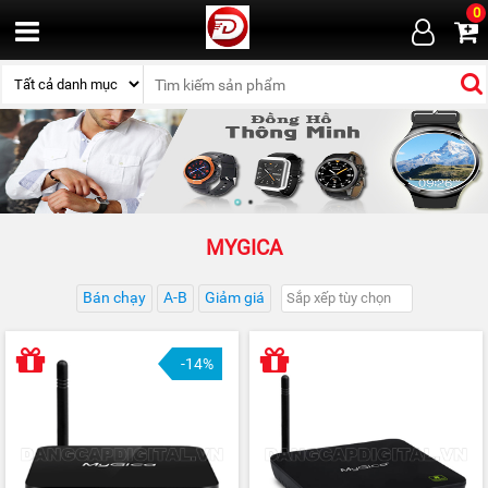
0
MYGICA
Bán chạy
A-B
Giảm giá
-14%