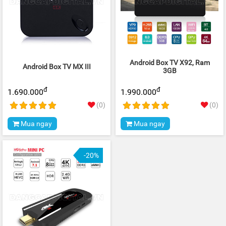
Android Box TV X92, Ram
Android Box TV MX III
3GB
đ
đ
1.690.000
1.990.000
(0)
(0)
Mua ngay
Mua ngay
-20%