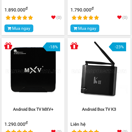
đ
đ
1.890.000
1.790.000
(0)
(0)
Mua ngay
Mua ngay
-18%
-23%
Android Box TV MXV+
Android Box TV K3
đ
1.290.000
Liên hệ
(0)
(0)