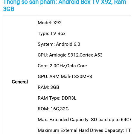
Thông số sản phẩm: Android Box TV X92, Ram
3GB
Model: X92
Type: TV Box
System: Android 6.0
CPU: Amlogic S912,Cortex A53
Core: 2.0GHz,Octa Core
GPU: ARM Mali-T820MP3
General
RAM: 3GB
RAM Type: DDR3L
ROM: 16G,32G
Max. Extended Capacity: SD card up to 64GB 
Maximum External Hard Drives Capacity: 1TB