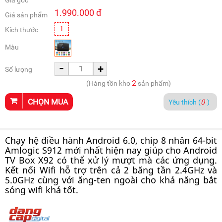
Giá gốc
1.990.000
đ
Giá sản phẩm
1
Kích thước
Màu
-
+
Số lượng
2
(Hàng tồn kho
sản phẩm)
CHỌN MUA
Yêu thích (
0
)
Chạy hệ điều hành Android 6.0, chip 8 nhân 64-bit
Amlogic S912 mới nhất hiện nay giúp cho Android
TV Box X92 có thể xử lý mượt mà các ứng dụng.
Kết nối Wifi hỗ trợ trên cả 2 băng tần 2.4GHz và
5.0GHz cùng với ăng-ten ngoài cho khả năng bắt
sóng wifi khá tốt.