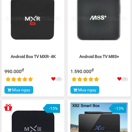
Android Box TV MXR- 4K
Android Box TV M8S+
đ
đ
990.000
1.590.000
(0)
(0)
Mua ngay
Mua ngay
-15%
-13%