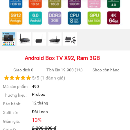
Android Box TV X92, Ram 3GB
Giao dịch 0
Tích lũy
19.900
(1%)
Shop còn hàng
5
/5 (
1
đánh giá)
Mã sản phẩm
490
Probox
Thương hiệu:
12 tháng
Bảo hành:
Đài Loan
Xuất xứ:
13
%
Giảm giá:
2.290.000
đ