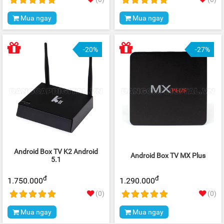
Mua ngay
Mua ngay
-20%
-27%
Android Box TV K2 Android
Android Box TV MX Plus
5.1
đ
đ
1.750.000
1.290.000
(0)
(0)
Mua ngay
Mua ngay