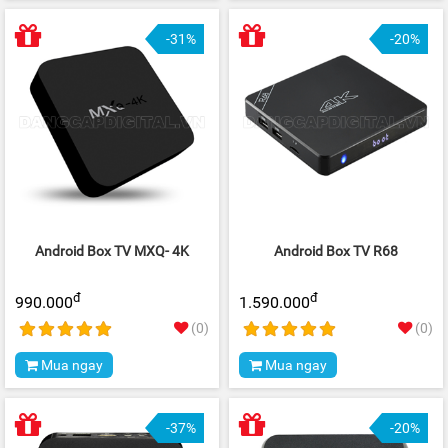
-31%
-20%
Android Box TV MXQ- 4K
Android Box TV R68
đ
đ
990.000
1.590.000
(0)
(0)
Mua ngay
Mua ngay
-37%
-20%