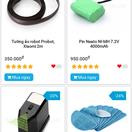
Tường ảo robot Probot,
Pin Neato NI-MH 7.2V
Xiaomi 2m
4000mAh
đ
đ
350.000
950.000
(0)
(0)
Mua ngay
Mua ngay
-20%
-24%