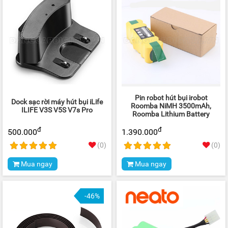
Pin robot hút bụi irobot
Dock sạc rời máy hút bụi iLife
Roomba NiMH 3500mAh,
ILIFE V3S V5S V7s Pro
Roomba Lithium Battery
đ
đ
500.000
1.390.000
(0)
(0)
Mua ngay
Mua ngay
-46%