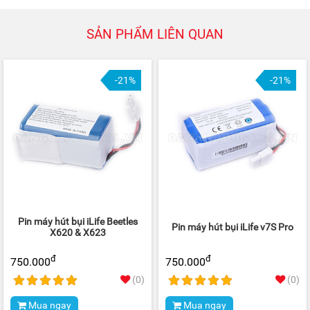
SẢN PHẨM LIÊN QUAN
-21%
-21%
Pin máy hút bụi iLife Beetles
Pin máy hút bụi iLife v7S Pro
X620 & X623
đ
đ
750.000
750.000
(0)
(0)
Mua ngay
Mua ngay