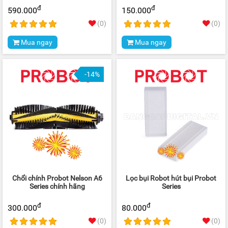
đ
đ
590.000
150.000
(0)
(0)
Mua ngay
Mua ngay
-14%
Chổi chính Probot Nelson A6
Lọc bụi Robot hút bụi Probot
Series chính hãng
Series
đ
đ
300.000
80.000
(0)
(0)