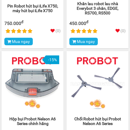
Khăn lau robot lau nhà
Pin Robot hút bụi iLife X750,
Everybot 3 chân, EDGE,
máy hút bụi iLife X750
RS700, RS500
đ
đ
750.000
450.000
(0)
(0)
Mua ngay
Mua ngay
-15%
Hộp bụi Probot Nelson A6
Chổi Robot hút bụi Probot
Series chính hãng
Nelson A6 Series