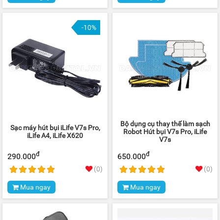
-10%
Bộ dụng cụ thay thế làm sạch
Sạc máy hút bụi iLife V7s Pro,
Robot Hút bụi V7s Pro, iLife
iLife A4, iLife X620
V7s
đ
đ
290.000
650.000
(0)
(0)
Mua ngay
Mua ngay