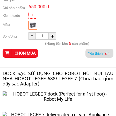
Giá gốc
650.000
đ
Giá sản phẩm
1
Kích thước
Màu
-
+
Số lượng
5
(Hàng tồn kho
sản phẩm)
CHỌN MUA
Yêu thích (
0
)
DOCK SẠC SỬ DỤNG CHO ROBOT HÚT BỤI LAU
NHÀ HOBOT LEGEE 688/ LEGEE 7 (Chưa bao gồm
dây sạc Adapter)