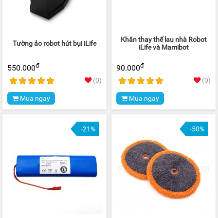
Khăn thay thế lau nhà Robot
Tường ảo robot hút bụi iLife
iLife và Mamibot
đ
đ
550.000
90.000
(0)
(0)
Mua ngay
Mua ngay
-21%
-50%