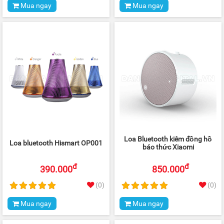
Mua ngay
Mua ngay
Loa Bluetooth kiêm đồng hồ
Loa bluetooth Hismart OP001
báo thức Xiaomi
đ
đ
390.000
850.000
(0)
(0)
Mua ngay
Mua ngay