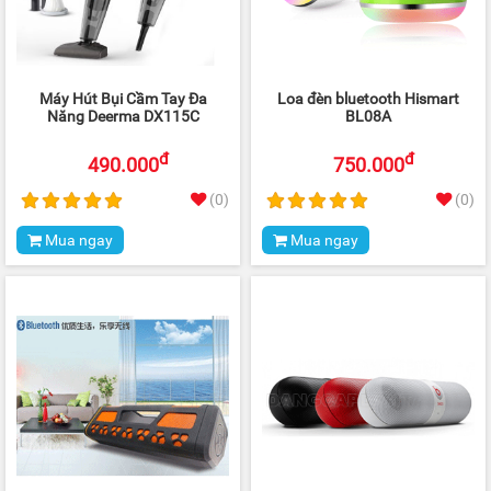
Máy Hút Bụi Cầm Tay Đa
Loa đèn bluetooth Hismart
Năng Deerma DX115C
BL08A
đ
đ
490.000
750.000
(0)
(0)
Mua ngay
Mua ngay