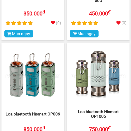
50U
đ
đ
350.000
450.000
(0)
(0)
Mua ngay
Mua ngay
Loa bluetooth Hismart
Loa bluetooth Hismart OP006
OP1005
đ
đ
850.000
750.000