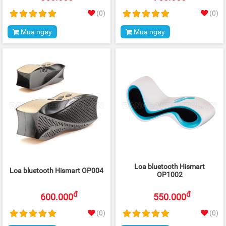
(0)
(0)
Mua ngay
Mua ngay
Loa bluetooth Hismart
Loa bluetooth Hismart OP004
OP1002
đ
đ
600.000
550.000
(0)
(0)