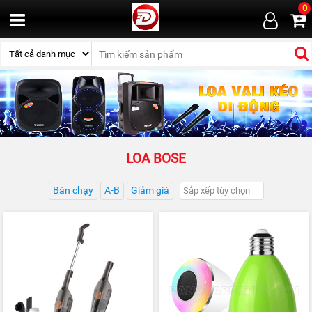
0
LOA BOSE
Bán chạy
A-B
Giảm giá