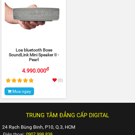
Loa bluetooth Bose
SoundLink Mini Speaker II -
Pearl
đ
4.990.000
(0)
Mua ngay
TRUNG TÂM ĐẲNG CẤP DIGITAL
24 Rạch Bùng Binh, P10, Q.3, HCM
Điện thoại:
0907.998.838