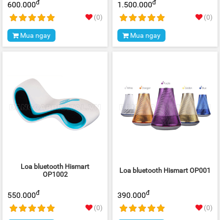
đ
đ
600.000
1.500.000
(0)
(0)
Mua ngay
Mua ngay
Loa bluetooth Hismart
Loa bluetooth Hismart OP001
OP1002
đ
đ
550.000
390.000
(0)
(0)