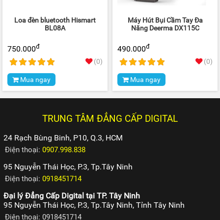
Loa đèn bluetooth Hismart
Máy Hút Bụi Cầm Tay Đa
BL08A
Năng Deerma DX115C
đ
đ
750.000
490.000
(0)
(0)
Mua ngay
Mua ngay
TRUNG TÂM ĐẲNG CẤP DIGITAL
24 Rạch Bùng Binh, P10, Q.3, HCM
Điện thoại:
0907.998.838
95 Nguyễn Thái Học, P.3, Tp.Tây Ninh
Điện thoại:
0918451714
Đại lý Đẳng Cấp Digital tại TP. Tây Ninh
95 Nguyễn Thái Học, P.3, Tp.Tây Ninh, Tỉnh Tây Ninh
Điện thoại: 0918451714