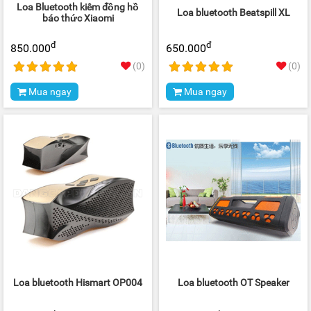
Loa Bluetooth kiêm đồng hồ
Loa bluetooth Beatspill XL
báo thức Xiaomi
đ
đ
850.000
650.000
(0)
(0)
Mua ngay
Mua ngay
Loa bluetooth Hismart OP004
Loa bluetooth OT Speaker