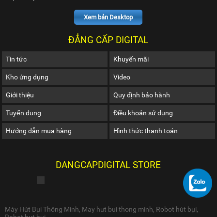
Xem bản Desktop
ĐẲNG CẤP DIGITAL
Tin tức
Khuyến mãi
Kho ứng dụng
Video
Giới thiệu
Quy định bảo hành
Tuyển dụng
Điều khoản sử dụng
Hướng dẫn mua hàng
Hình thức thanh toán
DANGCAPDIGITAL STORE
Máy Hút Bụi Thông Minh
,
May hut bui thong minh
,
Robot hút bụi
,
Robot hut bui