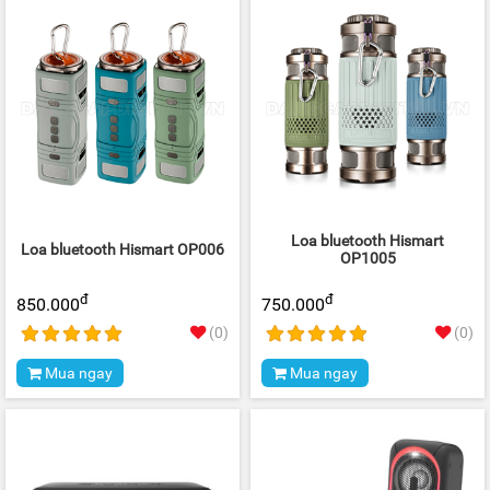
Loa bluetooth Hismart
Loa bluetooth Hismart OP006
OP1005
đ
đ
850.000
750.000
(0)
(0)
Mua ngay
Mua ngay