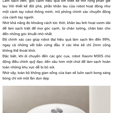
Làm sạch viền, góc cạnh hiệu quả với thiết kế mở rộng phần giẻ
lau Với thiết kế đột phá, phần khăn lau của robot hoạt động như
một cánh tay robot thông minh, mô phỏng chính xác chuyển động
của cánh tay người.
Nhờ khả năng đo khoảng cách tức thời, khăn lau linh hoạt vươn dài
để làm sạch triệt để mọi góc cạnh, từ chân tường, chân bàn cho
đến những góc khuất nhỏ nhất.
Độ chính xác cao giúp robot đạt hiệu quả làm sạch lên đến 99%,
ngay cả những vết bẩn cứng đầu ở các khe kẽ chỉ 2mm cũng
không thể thoát khỏi.
Đặc biệt, khi di chuyển đến các góc cua, robot Xiaomi M30S chủ
động điều chỉnh quỹ đạo, tiến sâu hơn một chút để làm sạch hoàn
toàn những khu vực dễ bị bỏ sót.
Nhờ vậy, toàn bộ không gian sống của bạn sẽ luôn sạch bong sáng
bóng chỉ với một lần dọn dẹp.