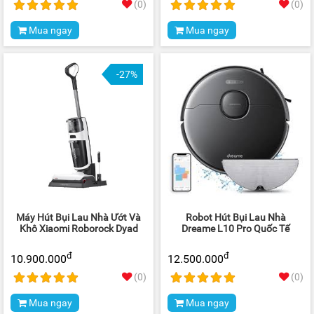
(0)
(0)
Mua ngay
Mua ngay
-27%
Máy Hút Bụi Lau Nhà Ướt Và
Robot Hút Bụi Lau Nhà
Khô Xiaomi Roborock Dyad
Dreame L10 Pro Quốc Tế
đ
đ
10.900.000
12.500.000
(0)
(0)
Mua ngay
Mua ngay