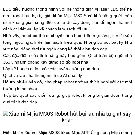
LDS điều hướng thông minh Với hệ thống định vị laser LDS thế hệ
mới, robot hút bụi tự giặt khăn Mijia M30 S có khả năng quét toàn
diện không gian sống 360 độ, từ đó xây dựng bản đồ ngôi nhà một
cách chi tiết và lập kế hoạch làm sạch tối ưu.
Nhờ vậy, robot có thể di chuyển linh hoạt trên mọi tầng, len lỏi vào
từng ngóc ngách để làm sạch hiệu quả, không bỏ sót bất kỳ khu
vực nào, đồng thời rút ngắn đáng kể thời gian dọn dẹp.
Các đặc điểm của tính năng này bao gồm: Quét toàn bộ ngôi nhà
360°, nhanh chóng xây dựng sơ đồ ngôi nhà.
Lập kế hoạch chính xác các tuyến đường dọn dẹp.
Quét và lau nhà thông minh do AI quản lý.
Hỗ trợ nhiều bản đồ, cho phép robot nhớ và thích nghi với các môi
trường khác nhau.
Tiếp tục quét sau điểm dừng, giúp robot không bị gián đoạn trong
quá trình dọn dẹp.
Điều khiển Xiaomi Mijia M30S từ xa Mijia APP Ứng dụng Mijia mang