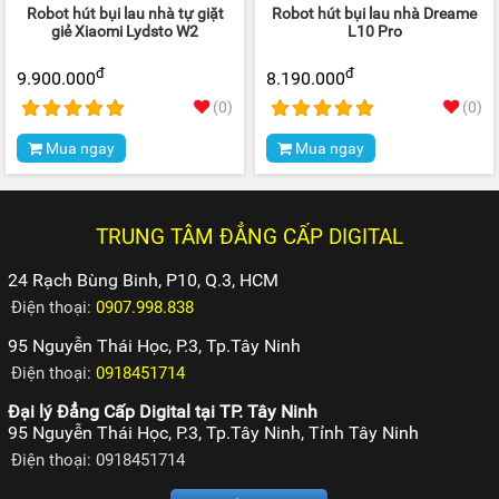
Robot hút bụi lau nhà tự giặt
Robot hút bụi lau nhà Dreame
giẻ Xiaomi Lydsto W2
L10 Pro
đ
đ
9.900.000
8.190.000
(0)
(0)
Mua ngay
Mua ngay
TRUNG TÂM ĐẲNG CẤP DIGITAL
24 Rạch Bùng Binh, P10, Q.3, HCM
Điện thoại:
0907.998.838
95 Nguyễn Thái Học, P.3, Tp.Tây Ninh
Điện thoại:
0918451714
Đại lý Đẳng Cấp Digital tại TP. Tây Ninh
95 Nguyễn Thái Học, P.3, Tp.Tây Ninh, Tỉnh Tây Ninh
Điện thoại: 0918451714