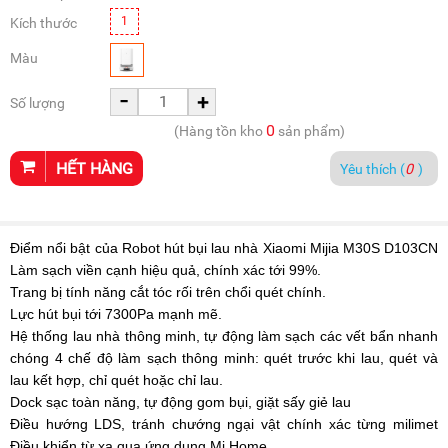
1
Kích thước
Màu
-
+
Số lượng
0
(Hàng tồn kho
sản phẩm)
HẾT HÀNG
Yêu thích (
0
)
Điểm nổi bật của Robot hút bụi lau nhà Xiaomi Mijia M30S D103CN
Làm sạch viền cạnh hiệu quả, chính xác tới 99%.
Trang bị tính năng cắt tóc rối trên chổi quét chính.
Lực hút bụi tới 7300Pa mạnh mẽ.
Hệ thống lau nhà thông minh, tự động làm sạch các vết bẩn nhanh
chóng 4 chế độ làm sạch thông minh: quét trước khi lau, quét và
lau kết hợp, chỉ quét hoặc chỉ lau.
Dock sạc toàn năng, tự động gom bụi, giặt sấy giẻ lau
Điều hướng LDS, tránh chướng ngại vật chính xác từng milimet
Điều khiển từ xa qua ứng dụng Mi Home