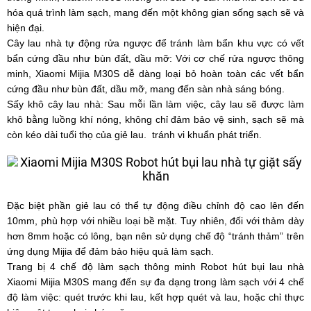
hóa quá trình làm sạch, mang đến một không gian sống sạch sẽ và
hiện đại.
Cây lau nhà tự động rửa ngược để tránh làm bẩn khu vực có vết
bẩn cứng đầu như bùn đất, dầu mỡ: Với cơ chế rửa ngược thông
minh, Xiaomi Mijia M30S dễ dàng loại bỏ hoàn toàn các vết bẩn
cứng đầu như bùn đất, dầu mỡ, mang đến sàn nhà sáng bóng.
Sấy khô cây lau nhà: Sau mỗi lần làm việc, cây lau sẽ được làm
khô bằng luồng khí nóng, không chỉ đảm bảo vệ sinh, sạch sẽ mà
còn kéo dài tuổi thọ của giẻ lau. tránh vi khuẩn phát triển.
Đặc biệt phần giẻ lau có thể tự động điều chỉnh độ cao lên đến
10mm, phù hợp với nhiều loại bề mặt. Tuy nhiên, đối với thảm dày
hơn 8mm hoặc có lông, bạn nên sử dụng chế độ “tránh thảm” trên
ứng dụng Mijia để đảm bảo hiệu quả làm sạch.
Trang bị 4 chế độ làm sạch thông minh Robot hút bụi lau nhà
Xiaomi Mijia M30S mang đến sự đa dạng trong làm sạch với 4 chế
độ làm việc: quét trước khi lau, kết hợp quét và lau, hoặc chỉ thực