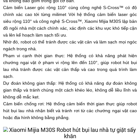
và không bao gồm trong gói cơ bản.
Cảm biến Laser góc rộng 110° cùng công nghệ S-Cross™ có độ
chính xác cao tới từng milimet Với hệ thống cảm biến laser góc
siêu rộng 110° và công nghệ S-Cross™, Xiaomi Mijia M30S lập bản
đồ ngôi nhà một cách chính xác, xác định các khu vực khó tiếp cận
và lên kế hoạch làm sạch tối ưu.
Nhờ đó, robot có thể tránh được các vật cản và làm sạch mọi ngóc
ngách trong nhà.
Phạm vi cạnh thời gian thực: Hệ thống có khả năng phát hiện
chướng ngại vật ở phạm vi rộng lên đến 110°, giúp robot hút bụi
lau nhà tránh được các vật cản thấp và cao trong quá trình làm
sạch.
Dự đoán không gian thấp: Hệ thống có khả năng dự đoán không
gian thấp và tránh chúng một cách khéo léo, không dễ liều lĩnh và
không dễ mắc kẹt.
Cảm biến chống rơi: Hệ thống cảm biến thời gian thực giúp robot
hút bụi lau nhà nhận biết và tránh rơi từ các chướng ngại vật cao
hoặc địa hình không bằng phẳng.