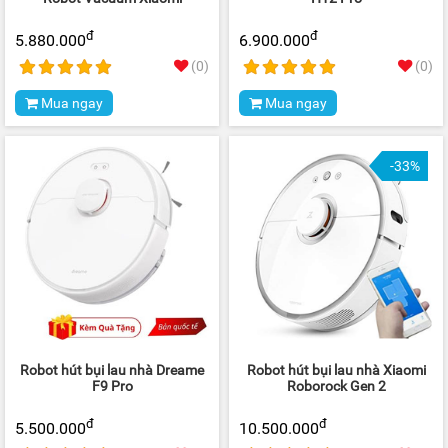
đ
đ
5.880.000
6.900.000
(0)
(0)
Mua ngay
Mua ngay
-33%
Robot hút bụi lau nhà Dreame
Robot hút bụi lau nhà Xiaomi
F9 Pro
Roborock Gen 2
đ
đ
5.500.000
10.500.000