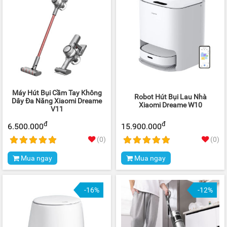
Máy Hút Bụi Cầm Tay Không
Robot Hút Bụi Lau Nhà
Dây Đa Năng Xiaomi Dreame
Xiaomi Dreame W10
V11
đ
đ
6.500.000
15.900.000
(0)
(0)
Mua ngay
Mua ngay
-16%
-12%