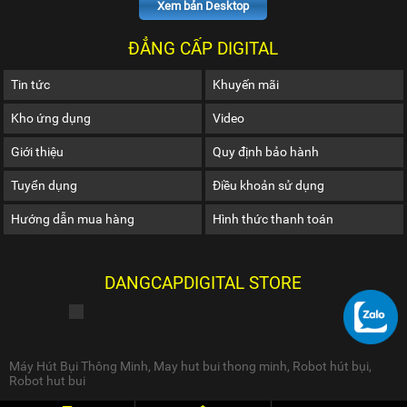
Xem bản Desktop
ĐẲNG CẤP DIGITAL
Tin tức
Khuyến mãi
Kho ứng dụng
Video
Giới thiệu
Quy định bảo hành
Tuyển dụng
Điều khoản sử dụng
Hướng dẫn mua hàng
Hình thức thanh toán
DANGCAPDIGITAL STORE
Máy Hút Bụi Thông Minh
,
May hut bui thong minh
,
Robot hút bụi
,
Robot hut bui