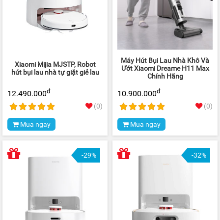
Máy Hút Bụi Lau Nhà Khô Và
Xiaomi Mijia MJSTP, Robot
Ướt Xiaomi Dreame H11 Max
hút bụi lau nhà tự giặt giẻ lau
Chính Hãng
đ
đ
12.490.000
10.900.000
(0)
(0)
Mua ngay
Mua ngay
-29%
-32%