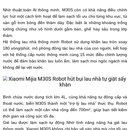
Nhờ thuật toán AI thông minh, M30S còn có khả năng điều chỉnh
lực hút một cách linh hoạt để làm sạch tối ưu cho từng khu vực, từ
sàn gỗ trơn bóng đến thảm dày. Đặc biệt là những khoảng trống
tưởng chừng như vô hình dưới gầm bàn, ghế hay sâu trong lớp
thảm.
Hệ thống lau nhà thông minh Robot sử dụng khăn lau tròn xoay
180 vòng/phút, mô phỏng động tác lau nhà của con người, kết hợp
với hệ thống cấp nước thông minh cùng 15 mức điều chỉnh lượng
nước để đảm bảo khăn lau luôn ẩm, làm sạch mọi ngóc ngách mà
không để lại vệt nước.
Bình chứa nước dung tích lớn 4L, cùng khả năng tự động cấp và
thoát nước, biến M30S thành một “trợ lý lau nhà” thực thụ. Robot
có thể làm sạch một căn nhà rộng đến 700m², giúp bạn tiết kiệm
thời gian và công sức tối đa.
Giẻ lau được làm sạch tự động Nhờ tính năng nâng hạ giẻ lau
thông minh, Xiaomi M30S không chỉ bảo vệ sàn nhà mà còn tối ưu