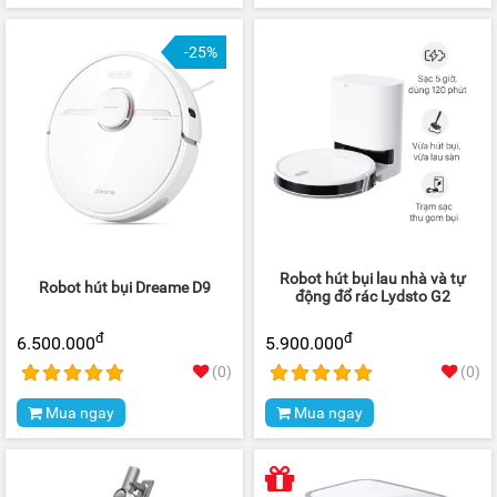
-25%
Robot hút bụi lau nhà và tự
Robot hút bụi Dreame D9
động đổ rác Lydsto G2
đ
đ
6.500.000
5.900.000
(0)
(0)
Mua ngay
Mua ngay