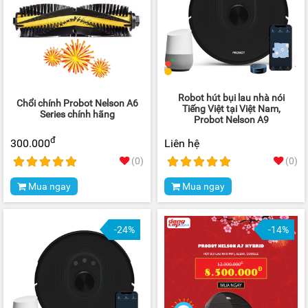
Robot hút bụi lau nhà nói
Chổi chính Probot Nelson A6
Tiếng Việt tại Việt Nam,
Series chính hãng
Probot Nelson A9
đ
300.000
Liên hệ
(0)
(0)
Mua ngay
Mua ngay
-24%
-14%