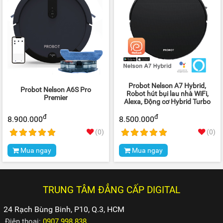
Probot Nelson A7 Hybrid,
Probot Nelson A6S Pro
Robot hút bụi lau nhà WiFi,
Premier
Alexa, Động cơ Hybrid Turbo
đ
đ
8.900.000
8.500.000
(0)
(0)
Mua ngay
Mua ngay
TRUNG TÂM ĐẲNG CẤP DIGITAL
24 Rạch Bùng Binh, P10, Q.3, HCM
Điện thoại:
0907.998.838