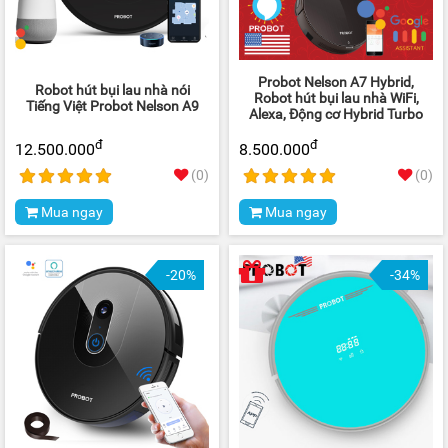
Probot Nelson A7 Hybrid,
Robot hút bụi lau nhà nói
Robot hút bụi lau nhà WiFi,
Tiếng Việt Probot Nelson A9
Alexa, Động cơ Hybrid Turbo
đ
đ
12.500.000
8.500.000
(0)
(0)
Mua ngay
Mua ngay
-20%
-34%