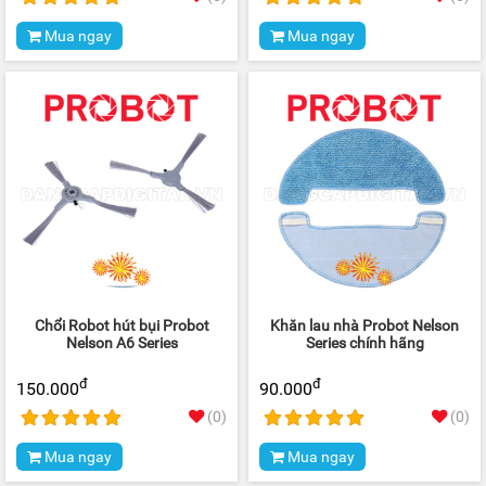
Mua ngay
Mua ngay
Chổi Robot hút bụi Probot
Khăn lau nhà Probot Nelson
Nelson A6 Series
Series chính hãng
đ
đ
150.000
90.000
(0)
(0)
Mua ngay
Mua ngay