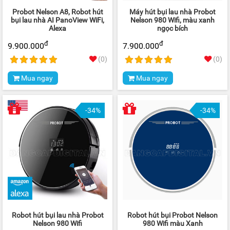
Probot Nelson A8, Robot hút
Máy hút bụi lau nhà Probot
bụi lau nhà AI PanoView WiFi,
Nelson 980 Wifi, màu xanh
Alexa
ngọc bích
đ
đ
9.900.000
7.900.000
(0)
(0)
Mua ngay
Mua ngay
-34%
-34%
Robot hút bụi lau nhà Probot
Robot hút bụi Probot Nelson
Nelson 980 Wifi
980 Wifi màu Xanh