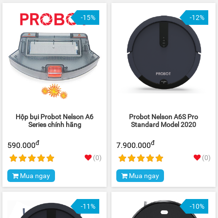
-15%
-12%
Hộp bụi Probot Nelson A6
Probot Nelson A6S Pro
Series chính hãng
Standard Model 2020
đ
đ
590.000
7.900.000
(0)
(0)
Mua ngay
Mua ngay
-11%
-10%