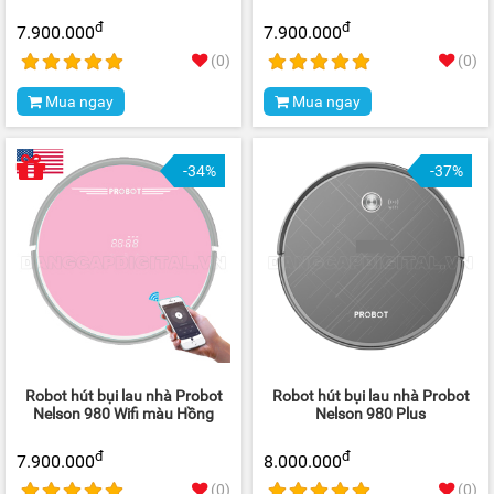
đ
đ
7.900.000
7.900.000
(0)
(0)
Mua ngay
Mua ngay
-34%
-37%
Robot hút bụi lau nhà Probot
Robot hút bụi lau nhà Probot
Nelson 980 Wifi màu Hồng
Nelson 980 Plus
đ
đ
7.900.000
8.000.000
(0)
(0)